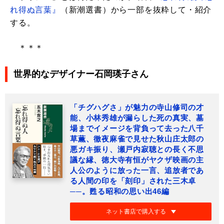
れ得ぬ言葉』
（新潮選書）から一部を抜粋して・紹介
する。
＊＊＊
世界的なデザイナー石岡瑛子さん
「チグハグさ」が魅力の寺山修司の才
能、小林秀雄が漏らした死の真実、墓
場までイメージを背負って去った八千
草薫、徹夜麻雀で見せた秋山庄太郎の
悪ガキ振り、瀬戸内寂聴との長く不思
議な縁、徳大寺有恒がヤクザ映画の主
人公のように放った一言、追放者であ
る人間の印を「刻印」された三木卓
──。甦る昭和の思い出46編
ネット書店で購入する