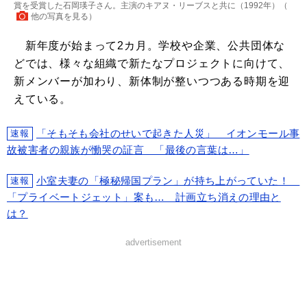
賞を受賞した石岡瑛子さん。主演のキアヌ・リーブスと共に（1992年）（
他の写真を見る
）
新年度が始まって2カ月。学校や企業、公共団体な
どでは、様々な組織で新たなプロジェクトに向けて、
新メンバーが加わり、新体制が整いつつある時期を迎
えている。
「そもそも会社のせいで起きた人災」 イオンモール事
速報
故被害者の親族が慟哭の証言 「最後の言葉は…」
小室夫妻の「極秘帰国プラン」が持ち上がっていた！
速報
「プライベートジェット」案も… 計画立ち消えの理由と
は？
advertisement