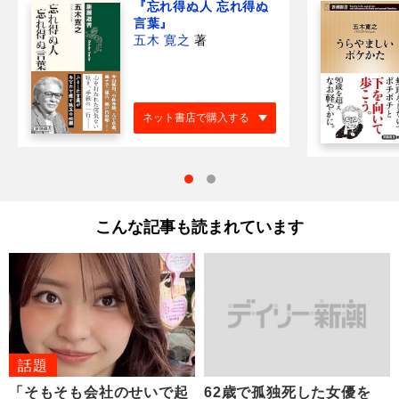
『忘れ得ぬ人 忘れ得ぬ
言葉』
五木 寛之
著
ネット書店で購入する
こんな記事も読まれています
話題
「そもそも会社のせいで起
62歳で孤独死した女優を