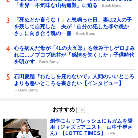
「世界一不気味な山岳遭難」に迫る
Book Bang
「死ぬとか言うな！」と怒鳴った日、妻は2人の子
を残して自死した…夫が「自分の犯した罪や愚か
さ」に向き合う魂の一冊
Book Bang
心を病んだ母が「4Lの大五郎」を飲み干しゲロまみ
れに…ノブコブ徳井が「感情を失くした」子供時代
を明かす
Book Bang
石田夏穂『わたしを庇わないで』人間のいいところ
よりも悪いところを書きたい【インタビュー】
Book Bang
おすすめ
創作にもリフレッシュにもガムを愛
用（ジャズピアニスト 山中千尋さ
ん）【LOTTE TIMES】
PR