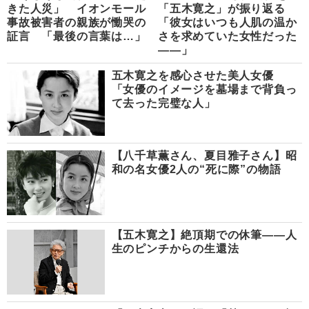
きた人災」 イオンモール
「五木寛之」が振り返る
事故被害者の親族が慟哭の
「彼女はいつも人肌の温か
証言 「最後の言葉は…」
さを求めていた女性だった
――」
五木寛之を感心させた美人女優
「女優のイメージを墓場まで背負っ
て去った完璧な人」
【八千草薫さん、夏目雅子さん】昭
和の名女優2人の“死に際”の物語
【五木寛之】絶頂期での休筆――人
生のピンチからの生還法