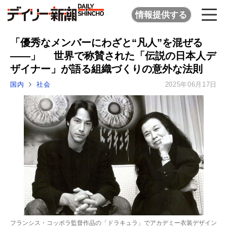
情報提供する
「優秀なメンバーにわざと“凡人”を混ぜる
――」 世界で称賛された「伝説の日本人デ
ザイナー」が語る組織づくりの意外な法則
国内
社会
2025年06月17日
フランシス・コッポラ監督作品の「ドラキュラ」でアカデミー衣装デザイン