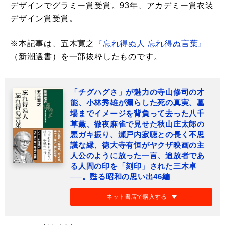
デザインでグラミー賞受賞。93年、アカデミー賞衣装
デザイン賞受賞。
※本記事は、五木寛之
『忘れ得ぬ人 忘れ得ぬ言葉』
（新潮選書）を一部抜粋したものです。
「チグハグさ」が魅力の寺山修司の才
能、小林秀雄が漏らした死の真実、墓
場までイメージを背負って去った八千
草薫、徹夜麻雀で見せた秋山庄太郎の
悪ガキ振り、瀬戸内寂聴との長く不思
議な縁、徳大寺有恒がヤクザ映画の主
人公のように放った一言、追放者であ
る人間の印を「刻印」された三木卓
──。甦る昭和の思い出46編
ネット書店で購入する