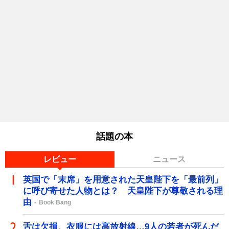
話題の本
レビュー
ニュース
英国で「末席」を用意された天皇陛下を「最前列」
に呼び寄せた人物とは？ 天皇陛下が尊敬される理
由
Book Bang
舌は欠損、衣服には高放射線…9人の若者が死んだ