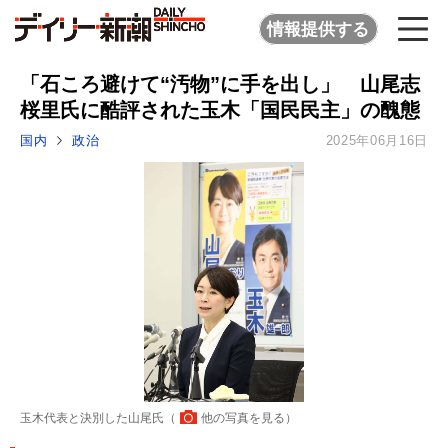
情報提供する
「石ころ避けて“汚物”に手を出し」 山尾志
桜里氏に酷評された玉木「国民民主」の醜態
国内
政治
2025年06月16日
玉木代表と決別した山尾氏（
他の写真を見る
）