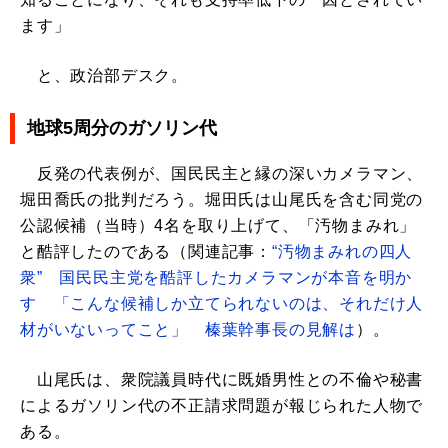
ます」
と、政治部デスク。
地球5周分のガソリン代
反発の代表例が、国民民主と縁の深いカメラマン、
堀田喬氏の批判だろう。堀田氏は山尾氏を含む同党の
公認候補（当時）4名を取り上げて、「汚物まみれ」
と酷評したのである（関連記事：
“汚物まみれの四人
衆” 国民民主党を酷評したカメラマンが本音を明か
す 「こんな候補しか立てられないのは、それだけ人
材がいないってこと」 榛葉幹事長の見解は
）。
山尾氏は、衆院議員時代に既婚男性との不倫や秘書
によるガソリン代の不正請求問題が報じられた人物で
ある。