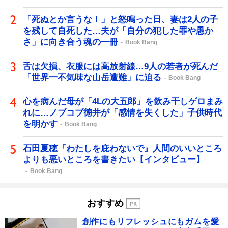
「死ぬとか言うな！」と怒鳴った日、妻は2人の子
を残して自死した…夫が「自分の犯した罪や愚か
さ」に向き合う魂の一冊
Book Bang
舌は欠損、衣服には高放射線…9人の若者が死んだ
「世界一不気味な山岳遭難」に迫る
Book Bang
心を病んだ母が「4Lの大五郎」を飲み干しゲロまみ
れに…ノブコブ徳井が「感情を失くした」子供時代
を明かす
Book Bang
石田夏穂『わたしを庇わないで』人間のいいところ
よりも悪いところを書きたい【インタビュー】
Book Bang
おすすめ
創作にもリフレッシュにもガムを愛