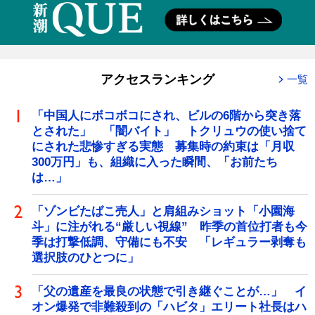
アクセスランキング
一覧
「中国人にボコボコにされ、ビルの6階から突き落
とされた」 「闇バイト」 トクリュウの使い捨て
にされた悲惨すぎる実態 募集時の約束は「月収
300万円」も、組織に入った瞬間、「お前たち
は…」
「ゾンビたばこ売人」と肩組みショット「小園海
斗」に注がれる“厳しい視線” 昨季の首位打者も今
季は打撃低調、守備にも不安 「レギュラー剥奪も
選択肢のひとつに」
「父の遺産を最良の状態で引き継ぐことが…」 イ
オン爆発で非難殺到の「ハビタ」エリート社長はハ