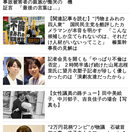
事故被害者の親族が慟哭の
機
証言 「最後の言葉は…」
【関連記事を読む】“汚物まみれの
四人衆” 国民民主党を酷評したカ
メラマンが本音を明かす 「こんな
候補しか立てられないのは、それだ
け人材がいないってこと」 榛葉幹
事長の見解は
記者会見を開くも「やっぱり不倫は
否定」 ２時間半逃げ続けた山尾志桜
里氏に望月衣塑子記者が珍しく優し
かったのは「演劇友達だったから」
【女性議員の路チュー】田中美絵
子、中川郁子、吉良佳子の場合【写
真も】
“2万円花柄ワンピ”が物議 石破首