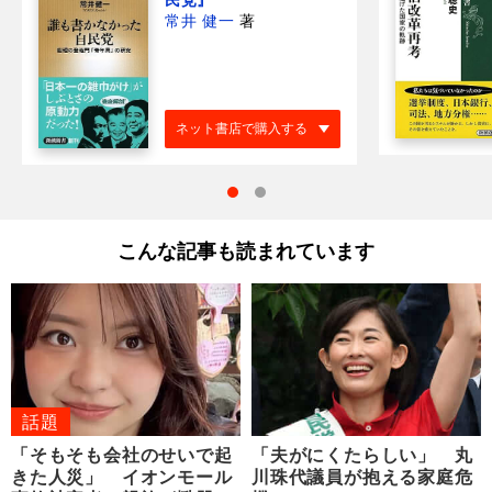
民党』
常井 健一
著
ネット書店で購入する
こんな記事も読まれています
話題
「そもそも会社のせいで起
「夫がにくたらしい」 丸
きた人災」 イオンモール
川珠代議員が抱える家庭危