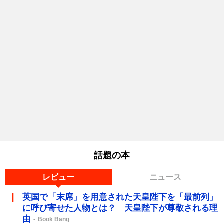
話題の本
レビュー
ニュース
英国で「末席」を用意された天皇陛下を「最前列」
に呼び寄せた人物とは？ 天皇陛下が尊敬される理
由
Book Bang