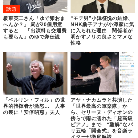
話題
板東英二さん「ゆで卵おま
“モテ男”小澤征悦の結婚、
へんか？」 局が20個用意
NHK桑子アナが小澤家に気
すると… 「出演料も交通費
に入られた理由 関係者が
も要らん」のゆで卵伝説
明かすノリの良さとマメな
性格
「ベルリン・フィル」の世
アヤ・ナカムラと共演した
界的指揮者が激怒… 人事
「世界最高の軍楽隊」か
の裏に「安倍昭恵」夫人
ら、セリーヌ・ディオンの
傍らで雨に濡れた「超高級
ピアノ」まで…“難解”なパ
リ五輪「開会式」を音楽ラ
イターが徹底解説