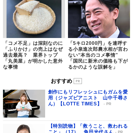
「コメ不足」は深刻なのに
「5キロ2000円」を連呼す
「ふりかけ」の売上はなぜ
る小泉進次郎農水相が言わ
過去最高？ 業界トップ
ない“本当のコメ事情”
「丸美屋」が明かした意外
「国民に新米の価格も下が
な事情
るかのような誤解を」
おすすめ
創作にもリフレッシュにもガムを愛
用（ジャズピアニスト 山中千尋さ
ん）【LOTTE TIMES】
PR
【特別読物】「救うこと、救われる
こと」（17） 角田光代さん
PR