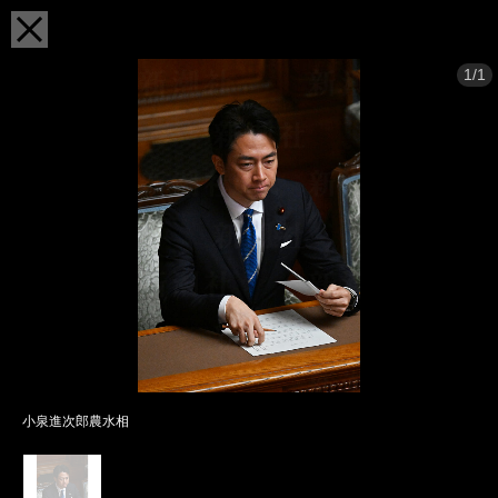
1/1
小泉進次郎農水相