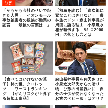
話題
「そもそも会社のせいで起
【前編を読む】「進次郎に
きた人災」 イオンモール
変なことはさせない」 農
事故被害者の親族が慟哭の
林族のドン・森山幹事長が
証言 「最後の言葉は…」
周囲に語る理由 小泉農水
相が喧伝する「5キロ2000
円」の落とし穴とは
【食べてはいけないお菓
森山裕幹事長を仰天させた
子】柿の種、クロレッ
小泉進次郎氏からの贈り
ツ… ワーストランキン
物 ひ孫の出産祝いに「自
グ 【がんリスクが上昇す
分の子供が使わなくなった
る超加工食品】
お古のベビー服」はアリ？