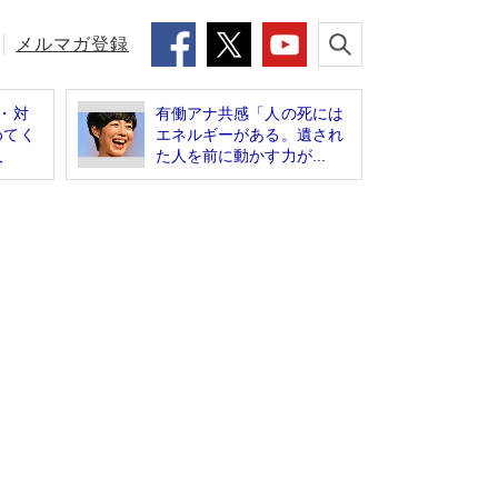
メルマガ登録
・対
有働アナ共感「人の死には
めてく
エネルギーがある。遺され
人
た人を前に動かす力が...