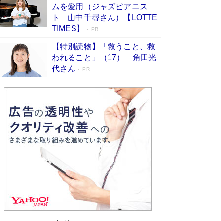
ムを愛用（ジャズピアニス
ンガ」も収録
Book Bang
ト 山中千尋さん）【LOTTE
美輪明宏 晩年の回答を集めた『ほほえんで生き
TIMES】
PR
るための人生相談』がランクイン［エンターテイ
メントベストセラー］
Book Bang
【特別読物】「救うこと、救
われること」（17） 角田光
「『火垂るの墓』は、大嘘である」原作者が抱き
代さん
続けた“自責の念”とは…「自己憐憫は描きたくな
PR
い」監督が徹底的にこだわったこと（後編） #
戦争の記憶
Book Bang
「叱って伸びるやつは、褒めたらもっと伸びる」
俳優・高嶋政伸が家族に教わった“人を育てるコ
ツ”…芸への考え方を明かす
Book Bang
東野圭吾、伊坂幸太郎の人気シリーズ最新作どち
らも文庫化 映画化された直木賞受賞作もランク
イン［文庫ベストセラー］
Book Bang