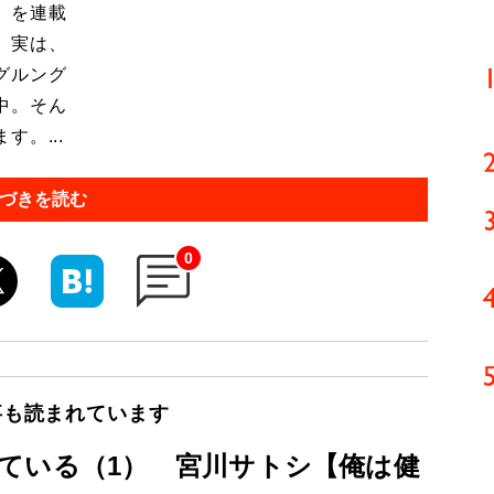
」を連載
 実は、
グルング
中。そん
。...
づきを読む
0
事も読まれています
ている（1） 宮川サトシ【俺は健