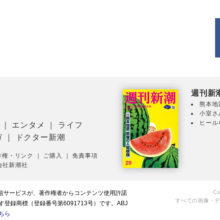
週刊新
熊本地
小室さ
ヒール
｜
エンタメ
｜
ライフ
ガ
｜
ドクター新潮
作権・リンク
｜
ご購入
｜
免責事項
会社新潮社
Co
配信サービスが、著作権者からコンテンツ使用許諾
すべての画像・
録商標（登録番号第6091713号）です。ABJ
ちら