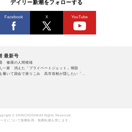
デイリー新潮をフォローする
Facebook
X
YouTube
潮 最新号
震 修羅の人間模様
ん一家 消えた「プライベートジェット」帰国
を履いて国会で座りこみ 高市首相が隠したい「...
pyright © SHINCHOSHA All Rights Reserved.
データについて無断転用・無断転載を禁じます。