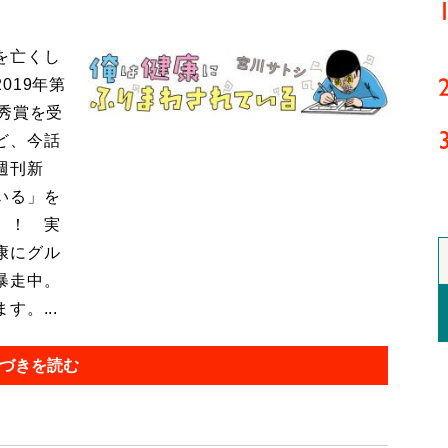
を亡くし
019年第
秀賞を受
ど、今話
週刊新
いる」を
』！ 実
康にグル
暴走中。
。...
づきを読む