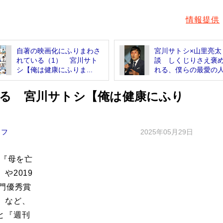
情報提供
自著の映画化にふりまわさ
宮川サトシ×山里亮太
れている（1） 宮川サト
談 しくじりさえ褒
シ【俺は健康にふりま...
れる、僕らの最愛の
る 宮川サトシ【俺は健康にふり
イフ
2025年05月29日
イ『母を亡
や2019
門優秀賞
）など、
と『週刊