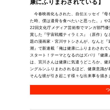
康にふりまわされている】
今春映画化もされた、自伝エッセイ『母
た時、僕は遺骨を食べたいと思った。』や2
22回文化庁メディア芸術祭でマンガ部門優
賞した『宇宙戦艦ティラミス』（原作）な
題の漫画家・宮川サトシさんが、なんと『
潮』で新連載「俺は健康にふりまわされて
スタート！テーマとなるのはズバリ『健康
は、宮川さんは健康に気遣うどころか、健
ングルンふりまわされるほど、健康意識が
そんな彼が引き起こす様々な出来事を描きます
つ