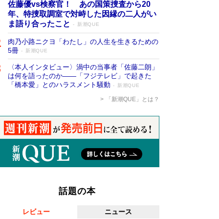
佐藤優vs検察官！ あの国策捜査から20
年、特捜取調室で対峙した因縁の二人がい
ま語り合ったこと
新潮QUE
肉乃小路ニクヨ「わたし」の人生を生きるための
5冊
新潮QUE
〈本人インタビュー〉渦中の当事者「佐藤二朗」
は何を語ったのか――「フジテレビ」で起きた
「橋本愛」とのハラスメント騒動
新潮QUE
「新潮QUE」とは？
話題の本
レビュー
ニュース