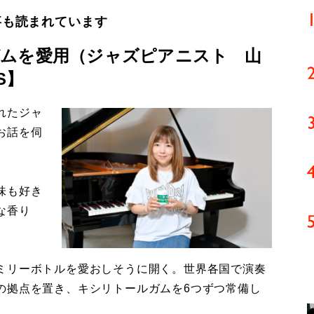
事も読まれています
ムを愛用（ジャズピアニスト 山
S】
れたジャ
お話を伺
味も好き
な香り
ミリーボトルを愛おしそうに開く。世界各国で演奏
の拠点を置き、キシリトールガムを6つずつ常備し