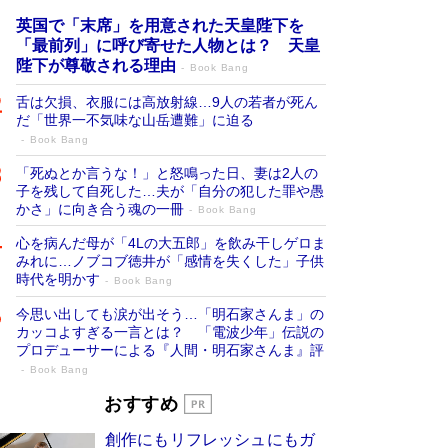
英国で「末席」を用意された天皇陛下を
「最前列」に呼び寄せた人物とは？ 天皇
陛下が尊敬される理由
Book Bang
舌は欠損、衣服には高放射線…9人の若者が死ん
だ「世界一不気味な山岳遭難」に迫る
Book Bang
「死ぬとか言うな！」と怒鳴った日、妻は2人の
子を残して自死した…夫が「自分の犯した罪や愚
かさ」に向き合う魂の一冊
Book Bang
心を病んだ母が「4Lの大五郎」を飲み干しゲロま
みれに…ノブコブ徳井が「感情を失くした」子供
時代を明かす
Book Bang
今思い出しても涙が出そう…「明石家さんま」の
カッコよすぎる一言とは？ 「電波少年」伝説の
プロデューサーによる『人間・明石家さんま』評
Book Bang
「宇宙兄弟」最終46巻がベストセラー1
おすすめ
位 宇宙開発への関心を押し上げた18年の
創作にもリフレッシュにもガ
物語に幕 特装版には「宇宙で描かれたマ