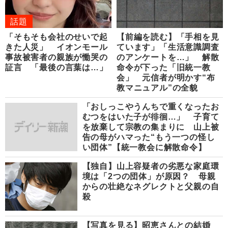
話題
「そもそも会社のせいで起
【前編を読む】「手相を見
きた人災」 イオンモール
ています」「生活意識調査
事故被害者の親族が慟哭の
のアンケートを…」 解散
証言 「最後の言葉は…」
命令が下った「旧統一教
会」 元信者が明かす“布
教マニュアル”の全貌
「おしっこやうんちで重くなったお
むつをはいた子が徘徊…」 子育て
を放棄して宗教の集まりに 山上被
告の母がハマった“もう一つの怪し
い団体”【統一教会に解散命令】
【独自】山上容疑者の劣悪な家庭環
境は「2つの団体」が原因？ 母親
からの壮絶なネグレクトと父親の自
殺
【写真を見る】昭恵さんとの結婚