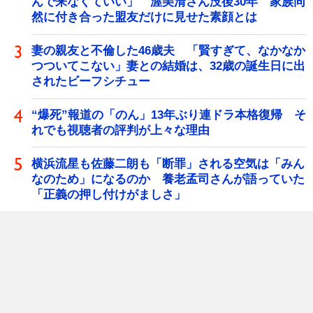
んで来なくていい」 渥美清さん没後30年 家族同
然に付き合った盟友だけに見せた素顔とは
妻の親友と不倫した46歳夫 「賢すぎて、なかなか
つついてこない」妻との結婚は、32歳の誕生日に出
されたビーフシチュー
“爆死”報道の「のん」13年ぶり連ドラ本格復帰 そ
れでも視聴者の評判が上々な理由
横浜流星も佐藤二朗も「断罪」される空気は「みん
なのため」になるのか 養老孟司さんが語っていた
「正義の押し付けがましさ」