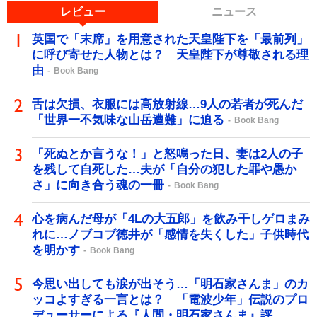
レビュー
ニュース
英国で「末席」を用意された天皇陛下を「最前列」
に呼び寄せた人物とは？ 天皇陛下が尊敬される理
由
Book Bang
舌は欠損、衣服には高放射線…9人の若者が死んだ
「世界一不気味な山岳遭難」に迫る
Book Bang
「死ぬとか言うな！」と怒鳴った日、妻は2人の子
を残して自死した…夫が「自分の犯した罪や愚か
さ」に向き合う魂の一冊
Book Bang
心を病んだ母が「4Lの大五郎」を飲み干しゲロまみ
れに…ノブコブ徳井が「感情を失くした」子供時代
を明かす
Book Bang
今思い出しても涙が出そう…「明石家さんま」のカ
ッコよすぎる一言とは？ 「電波少年」伝説のプロ
デューサーによる『人間・明石家さんま』評