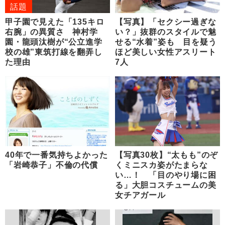
話題
甲子園で見えた「135キロ
【写真】「セクシー過ぎな
右腕」の異質さ 神村学
い？」抜群のスタイルで魅
園・龍頭汰樹が“公立進学
せる“水着”姿も 目を疑う
校の雄”東筑打線を翻弄し
ほど美しい女性アスリート
た理由
7人
40年で一番気持ちよかった
【写真30枚】“太もも”のぞ
「岩崎恭子」不倫の代償
くミニスカ姿がたまらな
い…！ 「目のやり場に困
る」大胆コスチュームの美
女チアガール