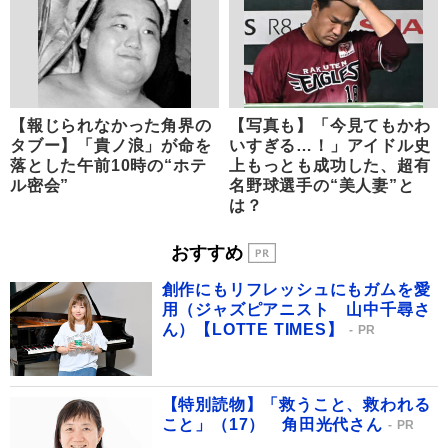
【報じられなかった角界の
【写真も】「今見てもかわ
タブー】「貴ノ浪」が命を
いすぎる…！」アイドル史
落とした午前10時の“ホテ
上もっとも成功した、超有
ル密会”
名野球選手の“美人妻”と
は？
おすすめ
創作にもリフレッシュにもガムを愛
用（ジャズピアニスト 山中千尋さ
ん）【LOTTE TIMES】
PR
【特別読物】「救うこと、救われる
こと」（17） 角田光代さん
PR