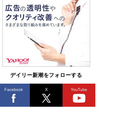
とりのプラネット』試し読み
Book Bang
和田秀樹の70代、80代向け新書がベスト3を独
占 上半期1位にも選出［新書ベストセラー］
Book Bang
デイリー新潮をフォローする
Facebook
X
YouTube