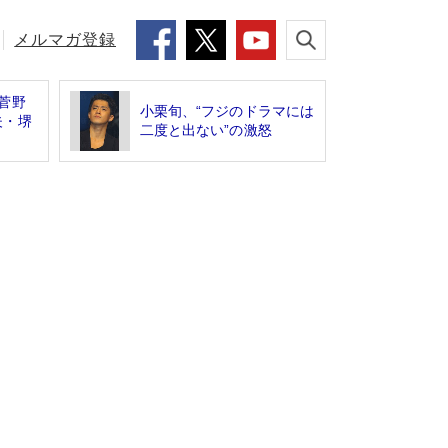
メルマガ登録
菅野
小栗旬、“フジのドラマには
夫・堺
二度と出ない”の激怒