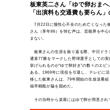
板東英二さん「ゆで卵おまへ
「出演料も交通費も要らん」
7月22日に慢性心不全のため亡くなった
さん（享年86）を悼む声は、芸能界を中心
まない。
板東さんの生涯を振り返る際、中日ドラ
通算77勝をマークした野球選手としての実
挙げられるのが“ゆで卵好き”の数々のエピ
ある。1969年に現役を引退し、テレビに
移した板東さんは、79年開始の生放送番組
福亭鶴瓶が脇を固めた。
その当時から楽屋にはゆで卵が用意されてい