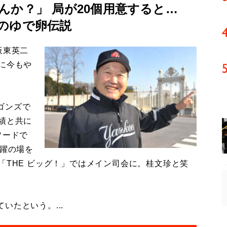
んか？」 局が20個用意すると…
のゆで卵伝説
板東英二
に今もや
ゴンズで
績と共に
ソードで
活躍の場を
「THE ビッグ！」ではメイン司会に。桂文珍と笑
たという。...