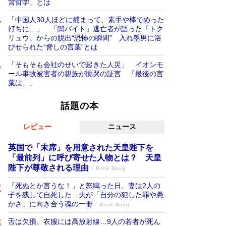
営哲学」とは
「中国人30人ほどに捕まって、素手や棒でめった
打ちに…」 「闇バイト」逃亡者が語った「トク
リュウ」からの脱出“恐怖の瞬間” 入れ墨男に浴
びせられた“脅しの言葉”とは
「そもそも会社のせいで起きた人災」 イオンモ
ール事故被害者の親族が慟哭の証言 「最後の言
葉は…」
話題の本
レビュー
ニュース
英国で「末席」を用意された天皇陛下を
「最前列」に呼び寄せた人物とは？ 天皇
陛下が尊敬される理由
Book Bang
「死ぬとか言うな！」と怒鳴った日、妻は2人の
子を残して自死した…夫が「自分の犯した罪や愚
かさ」に向き合う魂の一冊
Book Bang
舌は欠損、衣服には高放射線…9人の若者が死ん