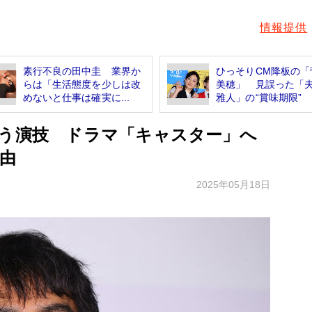
情報提供
素行不良の田中圭 業界か
ひっそりCM降板の「
らは「生活態度を少しは改
美穂」 見誤った「
めないと仕事は確実に...
雅人」の“賞味期限”
まう演技 ドラマ「キャスター」へ
理由
2025年05月18日