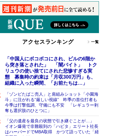
アクセスランキング
一覧
「中国人にボコボコにされ、ビルの6階か
ら突き落とされた」 「闇バイト」 トク
リュウの使い捨てにされた悲惨すぎる実
態 募集時の約束は「月収300万円」も、
組織に入った瞬間、「お前たちは…」
「ゾンビたばこ売人」と肩組みショット「小園海
斗」に注がれる“厳しい視線” 昨季の首位打者も
今季は打撃低調、守備にも不安 「レギュラー剥
奪も選択肢のひとつに」
「父の遺産を最良の状態で引き継ぐことが…」
イオン爆発で非難殺到の「ハビタ」エリート社長
はハーバードでMBA取得 かつて語っていた「経