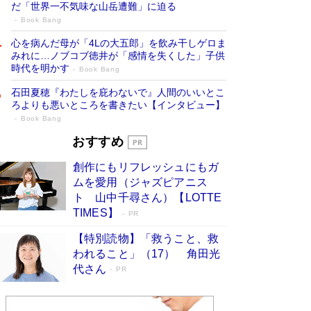
だ「世界一不気味な山岳遭難」に迫る
Book Bang
心を病んだ母が「4Lの大五郎」を飲み干しゲロま
みれに…ノブコブ徳井が「感情を失くした」子供
時代を明かす
Book Bang
石田夏穂『わたしを庇わないで』人間のいいとこ
ろよりも悪いところを書きたい【インタビュー】
Book Bang
73歳でも働くしかない 「老後レス時代」
おすすめ
に交通誘導員の独白が話題
Book Bang
創作にもリフレッシュにもガ
「『火垂るの墓』は、大嘘である」原作者が抱き
ムを愛用（ジャズピアニス
続けた“自責の念”とは…「自己憐憫は描きたくな
ト 山中千尋さん）【LOTTE
い」監督が徹底的にこだわったこと（後編） #
TIMES】
PR
戦争の記憶
Book Bang
【特別読物】「救うこと、救
「なんで？ そんな馬鹿な……」90歳になった作
われること」（17） 角田光
家・阿刀田高さんが、ひとり暮らしの生活を明か
す
代さん
Book Bang
PR
友近氏、絶賛！ 鎌倉を舞台に、孤独を抱えた
人々が新たな一歩を踏み出す連作短篇集『海のほ