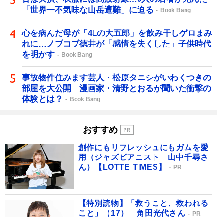
「世界一不気味な山岳遭難」に迫る
Book Bang
心を病んだ母が「4Lの大五郎」を飲み干しゲロまみ
れに…ノブコブ徳井が「感情を失くした」子供時代
を明かす
Book Bang
事故物件住みます芸人・松原タニシがいわくつきの
部屋を大公開 漫画家・清野とおるが聞いた衝撃の
体験とは？
Book Bang
おすすめ
創作にもリフレッシュにもガムを愛
用（ジャズピアニスト 山中千尋さ
ん）【LOTTE TIMES】
PR
【特別読物】「救うこと、救われる
こと」（17） 角田光代さん
PR