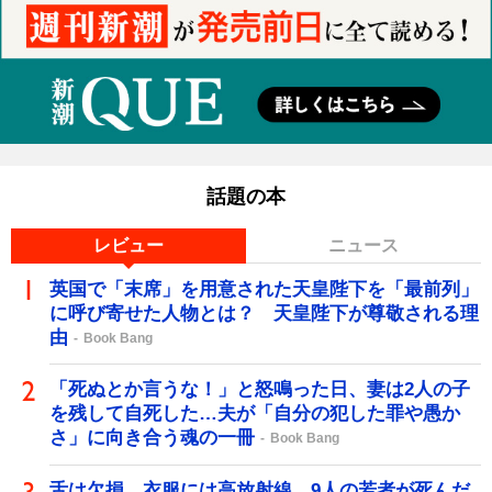
話題の本
レビュー
ニュース
英国で「末席」を用意された天皇陛下を「最前列」
に呼び寄せた人物とは？ 天皇陛下が尊敬される理
由
Book Bang
「死ぬとか言うな！」と怒鳴った日、妻は2人の子
を残して自死した…夫が「自分の犯した罪や愚か
さ」に向き合う魂の一冊
Book Bang
舌は欠損、衣服には高放射線…9人の若者が死んだ