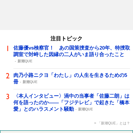
注目トピック
佐藤優vs検察官！ あの国策捜査から20年、特捜取
調室で対峙した因縁の二人がいま語り合ったこと
新潮QUE
肉乃小路ニクヨ「わたし」の人生を生きるための5
冊
新潮QUE
〈本人インタビュー〉渦中の当事者「佐藤二朗」は
何を語ったのか――「フジテレビ」で起きた「橋本
愛」とのハラスメント騒動
新潮QUE
「新潮QUE」とは？