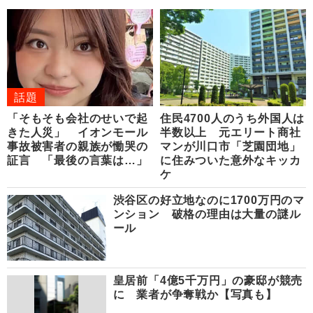
話題
「そもそも会社のせいで起
住民4700人のうち外国人は
きた人災」 イオンモール
半数以上 元エリート商社
事故被害者の親族が慟哭の
マンが川口市「芝園団地」
証言 「最後の言葉は…」
に住みついた意外なキッカ
ケ
渋谷区の好立地なのに1700万円のマ
ンション 破格の理由は大量の謎ル
ール
皇居前「4億5千万円」の豪邸が競売
に 業者が争奪戦か【写真も】