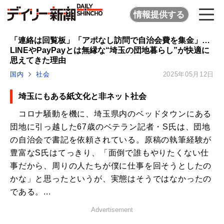
情報提供する
「連絡は回覧板」「アポなし訪問で自治会費を集金」…
LINEやPayPayとは無縁な“埼玉の団地暮らし”が快適に
思えてきた理由
国内
社会
2025年05月12日
埼玉にもある紙文化と非ネット社会
コロナ騒動を機に、埼玉県内のベッドタウンにある
団地に引っ越した67歳のベテラン記者・S氏は、団地
の自治会で書記を依頼されている。原稿の執筆経験が
豊富なS氏はてっきり、「面倒で誰もやりたくない仕
事だから、周りの人たちが僕に仕事を回そうとしたの
かな」と思ったというが、実態はそうではなかったの
である。...
Advertisement