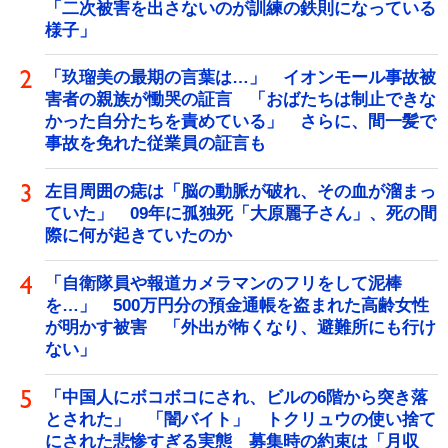
「二次被害を出さないのが訓練の鉄則になっている
様子」
「玖瑠美の最期の言葉は…」 イオンモール事故被
害者の親族が慟哭の証言 「おばたちは制止できな
かった自分たちを責めている」 さらに、間一髪で
事故を免れた従業員の証言も
左目周囲の痣は「脳の動脈が破れ、その血が溜まっ
ていた」 09年に孤独死「大原麗子さん」、死の間
際に何が起きていたのか
「自衛隊員や報道カメラマンのフリをして泥棒
を…」 500万円分の預金通帳を盗まれた高齢女性
が明かす被害 「外出が怖くなり、避難所にも行け
ない」
「中国人にボコボコにされ、ビルの6階から突き落
とされた」 「闇バイト」 トクリュウの使い捨て
にされた悲惨すぎる実態 募集時の約束は「月収