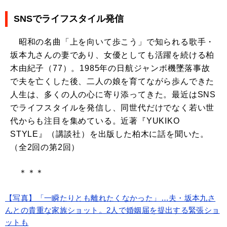
SNSでライフスタイル発信
昭和の名曲「上を向いて歩こう」で知られる歌手・
坂本九さんの妻であり、女優としても活躍を続ける柏
木由紀子（77）。1985年の日航ジャンボ機墜落事故
で夫を亡くした後、二人の娘を育てながら歩んできた
人生は、多くの人の心に寄り添ってきた。最近はSNS
でライフスタイルを発信し、同世代だけでなく若い世
代からも注目を集めている。近著『YUKIKO
STYLE』（講談社）を出版した柏木に話を聞いた。
（全2回の第2回）
＊＊＊
【写真】「一瞬たりとも離れたくなかった」…夫・坂本九さ
んとの貴重な家族ショット。2人で婚姻届を提出する緊張ショ
ットも