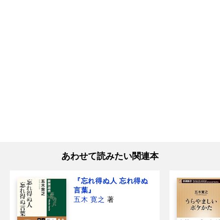
あわせて読みたい関連本
『忘れ得ぬ人 忘れ得ぬ
言葉』
五木 寛之
著