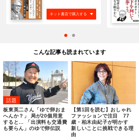
ネット書店で購入する
こんな記事も読まれています
話題
板東英二さん「ゆで卵おま
【第1回を読む】おしゃれ
へんか？」 局が20個用意
ファッションで注目 77
すると… 「出演料も交通費
歳・柏木由紀子が明かす
も要らん」のゆで卵伝説
新しいことに挑戦できる理
由