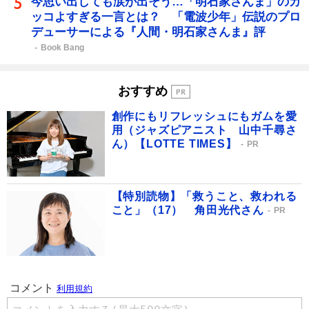
今思い出しても涙が出そう…「明石家さんま」のカ
ッコよすぎる一言とは？ 「電波少年」伝説のプロ
デューサーによる『人間・明石家さんま』評
Book Bang
おすすめ
創作にもリフレッシュにもガムを愛
用（ジャズピアニスト 山中千尋さ
ん）【LOTTE TIMES】
PR
【特別読物】「救うこと、救われる
こと」（17） 角田光代さん
PR