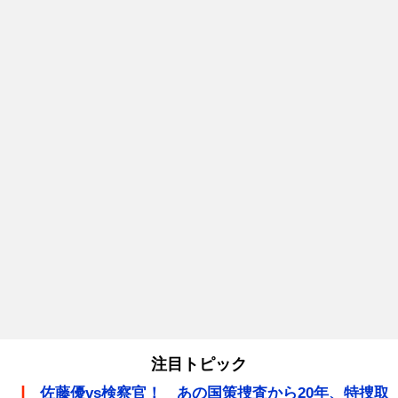
注目トピック
佐藤優vs検察官！ あの国策捜査から20年、特捜取