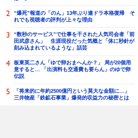
“爆死”報道の「のん」13年ぶり連ドラ本格復帰 そ
れでも視聴者の評判が上々な理由
“数秒のサービス”で仕事を干された人気司会者「前
田武彦さん」 生涯現役だった気概と「体に秒針が
刻み込まれているような」話芸
板東英二さん「ゆで卵おまへんか？」 局が20個用
意すると… 「出演料も交通費も要らん」のゆで卵
伝説
「将来的に年約2500億円という莫大な金額に…」
三井物産「鉄鉱石事業」爆発的収益力の秘密とは