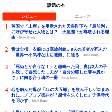
話題の本
レビュー
ニュース
英国で「末席」を用意された天皇陛下を「最前列」
に呼び寄せた人物とは？ 天皇陛下が尊敬される理
由
Book Bang
舌は欠損、衣服には高放射線…9人の若者が死んだ
「世界一不気味な山岳遭難」に迫る
Book Bang
「死ぬとか言うな！」と怒鳴った日、妻は2人の子
を残して自死した…夫が「自分の犯した罪や愚か
さ」に向き合う魂の一冊
Book Bang
心を病んだ母が「4Lの大五郎」を飲み干しゲロまみ
れに…ノブコブ徳井が「感情を失くした」子供時代
を明かす
Book Bang