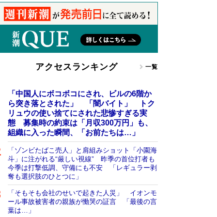
アクセスランキング
一覧
「中国人にボコボコにされ、ビルの6階か
ら突き落とされた」 「闇バイト」 トク
リュウの使い捨てにされた悲惨すぎる実
態 募集時の約束は「月収300万円」も、
組織に入った瞬間、「お前たちは…」
「ゾンビたばこ売人」と肩組みショット「小園海
斗」に注がれる“厳しい視線” 昨季の首位打者も
今季は打撃低調、守備にも不安 「レギュラー剥
奪も選択肢のひとつに」
「そもそも会社のせいで起きた人災」 イオンモ
ール事故被害者の親族が慟哭の証言 「最後の言
葉は…」