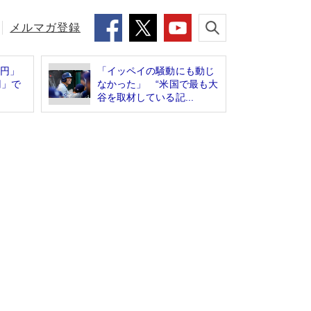
メルマガ登録
万円」
「イッペイの騒動にも動じ
円」で
なかった」 “米国で最も大
谷を取材している記...