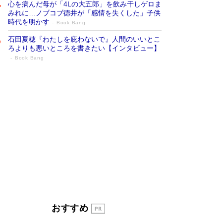
心を病んだ母が「4Lの大五郎」を飲み干しゲロま
みれに…ノブコブ徳井が「感情を失くした」子供
時代を明かす
Book Bang
石田夏穂『わたしを庇わないで』人間のいいとこ
ろよりも悪いところを書きたい【インタビュー】
Book Bang
「叱って伸びるやつは、褒めたらもっと伸
びる」俳優・高嶋政伸が家族に教わっ
た“人を育てるコツ”…芸への考え方を明か
す
Book Bang
「『火垂るの墓』は、大嘘である」原作者が抱き
続けた“自責の念”とは…「自己憐憫は描きたくな
い」監督が徹底的にこだわったこと（後編） #
戦争の記憶
Book Bang
美輪明宏 晩年の回答を集めた『ほほえんで生き
るための人生相談』がランクイン［エンターテイ
メントベストセラー］
Book Bang
「宇宙兄弟」最終46巻がベストセラー1位 宇宙
おすすめ
開発への関心を押し上げた18年の物語に幕 特装
版には「宇宙で描かれたマンガ」も収録