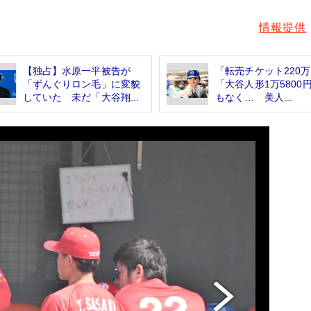
情報提供
【独占】水原一平被告が
「転売チケット220
「ずんぐりロン毛」に変貌
「大谷人形1万5800
していた 未だ「大谷翔...
もなく… 美人...