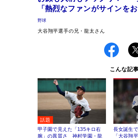
「熱烈なファンがサインをお
野球
大谷翔平選手の兄・龍太さん
こんな記
話題
甲子園で見えた「135キロ右
長女誕生
腕」の異質さ 神村学園・龍
「大谷翔