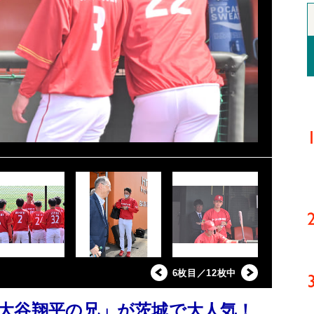
6枚目／12枚中
「大谷翔平の兄」が茨城で大人気！