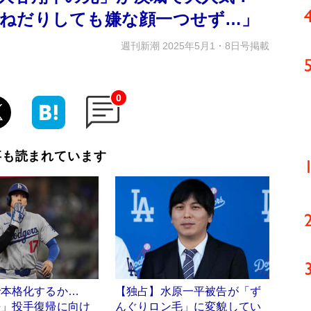
ねだりしても嫌な顔一つせず…」
週刊新潮 2025年5月1・8日号掲載
0
事も読まれています
で本格化するか…
【独占】水原一平被告が「ず
平」投手復帰に向け
んぐりロン毛」に変貌してい