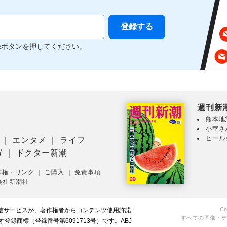
録ボタンを押してください。
週刊新
熊本地
小室さ
ヒール
｜
エンタメ
｜
ライフ
ガ
｜
ドクター新潮
作権・リンク
｜
ご購入
｜
免責事項
会社新潮社
Co
配信サービスが、著作権者からコンテンツ使用許諾
すべての画像・
録商標（登録番号第6091713号）です。ABJ