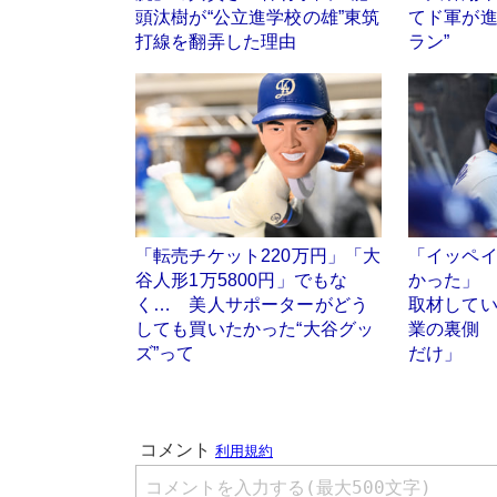
頭汰樹が“公立進学校の雄”東筑
てド軍が進
打線を翻弄した理由
ラン”
「転売チケット220万円」「大
「イッペ
谷人形1万5800円」でもな
かった」 
く… 美人サポーターがどう
取材してい
しても買いたかった“大谷グッ
業の裏側
ズ”って
だけ」