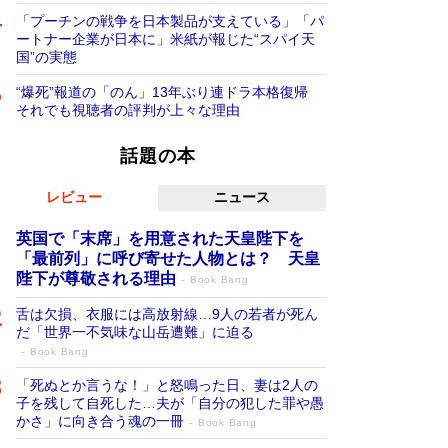
「プーチンの戦争を日本製品が支えている」「パ
ートナー企業が日本に」米紙が報じた“スパイ天
国”の実態
“爆死”報道の「のん」13年ぶり連ドラ本格復帰
それでも視聴者の評判が上々な理由
話題の本
レビュー
ニュース
英国で「末席」を用意された天皇陛下を
「最前列」に呼び寄せた人物とは？ 天皇
陛下が尊敬される理由
Book Bang
舌は欠損、衣服には高放射線…9人の若者が死ん
だ「世界一不気味な山岳遭難」に迫る
Book Bang
「死ぬとか言うな！」と怒鳴った日、妻は2人の
子を残して自死した…夫が「自分の犯した罪や愚
かさ」に向き合う魂の一冊
Book Bang