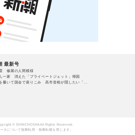
潮 最新号
震 修羅の人間模様
ん一家 消えた「プライベートジェット」帰国
を履いて国会で座りこみ 高市首相が隠したい「...
pyright © SHINCHOSHA All Rights Reserved.
データについて無断転用・無断転載を禁じます。