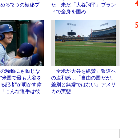
める“2つの極秘プ
た 未だ「大谷翔平」ブラン
ドで全身を固め
イの騒動にも動じな
「全米が大谷を絶賛」報道へ
“米国で最も大谷を
の違和感…「自由の国だが、
る記者”が明かす偉
差別と無縁ではない」アメリ
 「こんな選手は彼
カの実態