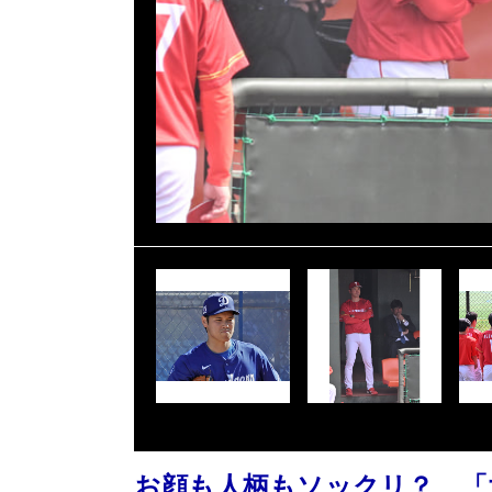
お顔も人柄もソックリ？ 