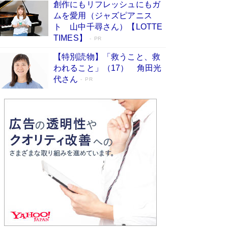
創作にもリフレッシュにもガ
Book Bang
ムを愛用（ジャズピアニス
「不意に涙が出そうに…」高嶋政伸が明かし
ト 山中千尋さん）【LOTTE
た“13歳の娘を暴行する役”への葛藤 インティマ
TIMES】
PR
シーコーディネーターに支えられたNHK『大奥』
の裏側
Book Bang
【特別読物】「救うこと、救
われること」（17） 角田光
代さん
PR