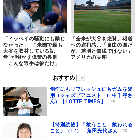
「イッペイの騒動にも動じ
「全米が大谷を絶賛」報道
なかった」 “米国で最も
への違和感…「自由の国だ
大谷を取材している記
が、差別と無縁ではない」
者”が明かす偉業の裏側
アメリカの実態
「こんな選手は彼だけ」
おすすめ
創作にもリフレッシュにもガムを愛
用（ジャズピアニスト 山中千尋さ
ん）【LOTTE TIMES】
PR
【特別読物】「救うこと、救われる
こと」（17） 角田光代さん
PR