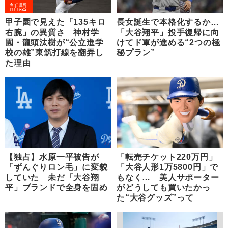
話題
甲子園で見えた「135キロ
長女誕生で本格化するか…
右腕」の異質さ 神村学
「大谷翔平」投手復帰に向
園・龍頭汰樹が“公立進学
けてド軍が進める“2つの極
校の雄”東筑打線を翻弄し
秘プラン”
た理由
【独占】水原一平被告が
「転売チケット220万円」
「ずんぐりロン毛」に変貌
「大谷人形1万5800円」で
していた 未だ「大谷翔
もなく… 美人サポーター
平」ブランドで全身を固め
がどうしても買いたかっ
た“大谷グッズ”って