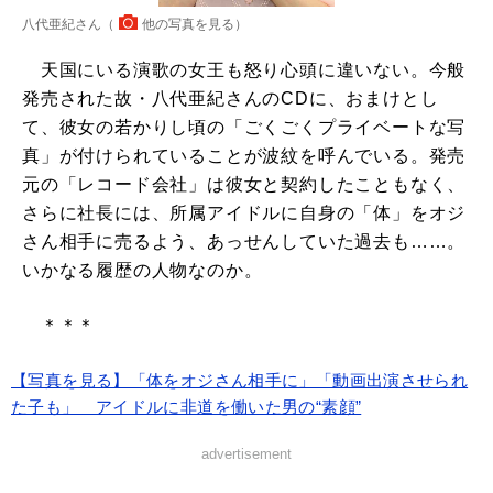
八代亜紀さん（
他の写真を見る
）
天国にいる演歌の女王も怒り心頭に違いない。今般
発売された故・八代亜紀さんのCDに、おまけとし
て、彼女の若かりし頃の「ごくごくプライベートな写
真」が付けられていることが波紋を呼んでいる。発売
元の「レコード会社」は彼女と契約したこともなく、
さらに社長には、所属アイドルに自身の「体」をオジ
さん相手に売るよう、あっせんしていた過去も……。
いかなる履歴の人物なのか。
＊＊＊
【写真を見る】「体をオジさん相手に」「動画出演させられ
た子も」 アイドルに非道を働いた男の“素顔”
advertisement