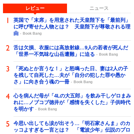
レビュー
ニュース
英国で「末席」を用意された天皇陛下を「最前列」
に呼び寄せた人物とは？ 天皇陛下が尊敬される理
由
Book Bang
舌は欠損、衣服には高放射線…9人の若者が死んだ
「世界一不気味な山岳遭難」に迫る
Book Bang
「死ぬとか言うな！」と怒鳴った日、妻は2人の子
を残して自死した…夫が「自分の犯した罪や愚か
さ」に向き合う魂の一冊
Book Bang
心を病んだ母が「4Lの大五郎」を飲み干しゲロまみ
れに…ノブコブ徳井が「感情を失くした」子供時代
を明かす
Book Bang
今思い出しても涙が出そう…「明石家さんま」のカ
ッコよすぎる一言とは？ 「電波少年」伝説のプロ