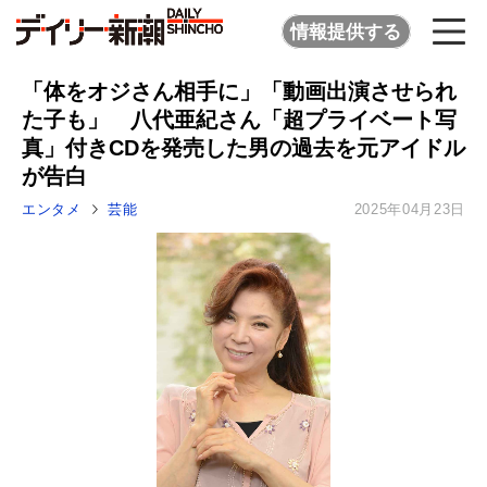
情報提供する
「体をオジさん相手に」「動画出演させられ
た子も」 八代亜紀さん「超プライベート写
真」付きCDを発売した男の過去を元アイドル
が告白
エンタメ
芸能
2025年04月23日