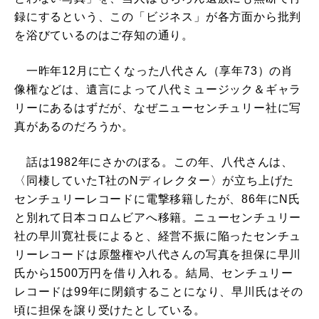
録にするという、この「ビジネス」が各方面から批判
を浴びているのはご存知の通り。
一昨年12月に亡くなった八代さん（享年73）の肖
像権などは、遺言によって八代ミュージック＆ギャラ
リーにあるはずだが、なぜニューセンチュリー社に写
真があるのだろうか。
話は1982年にさかのぼる。この年、八代さんは、
〈同棲していたT社のNディレクター〉が立ち上げた
センチュリーレコードに電撃移籍したが、86年にN氏
と別れて日本コロムビアへ移籍。ニューセンチュリー
社の早川寛社長によると、経営不振に陥ったセンチュ
リーレコードは原盤権や八代さんの写真を担保に早川
氏から1500万円を借り入れる。結局、センチュリー
レコードは99年に閉鎖することになり、早川氏はその
頃に担保を譲り受けたとしている。