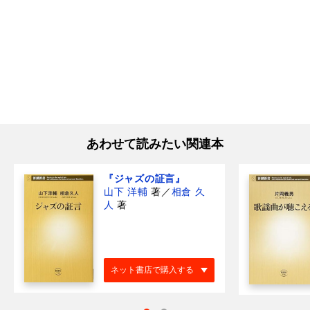
あわせて読みたい関連本
『ジャズの証言』
山下 洋輔
著
／
相倉 久
人
著
ネット書店で購入する