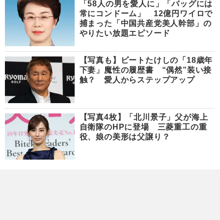
「58人の男を愛人に」「バッグには
常にコンドーム」 12億円ワイロで
捕まった「中国共産党美人幹部」の
やりたい放題エピソード
【写真も】ビートたけしの「18歳年
下妻」魔性の履歴書 “偶然”装い接
触？ 愛人からステップアップ
【写真4枚】「北川景子」父が海上
自衛隊のHPに登場 三菱重工の重
役、娘の美形は父譲り？