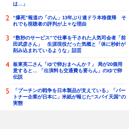
は…」
“爆死”報道の「のん」13年ぶり連ドラ本格復帰 そ
れでも視聴者の評判が上々な理由
“数秒のサービス”で仕事を干された人気司会者「前
田武彦さん」 生涯現役だった気概と「体に秒針が
刻み込まれているような」話芸
板東英二さん「ゆで卵おまへんか？」 局が20個用
意すると… 「出演料も交通費も要らん」のゆで卵
伝説
「プーチンの戦争を日本製品が支えている」「パー
トナー企業が日本に」米紙が報じた“スパイ天国”の
実態