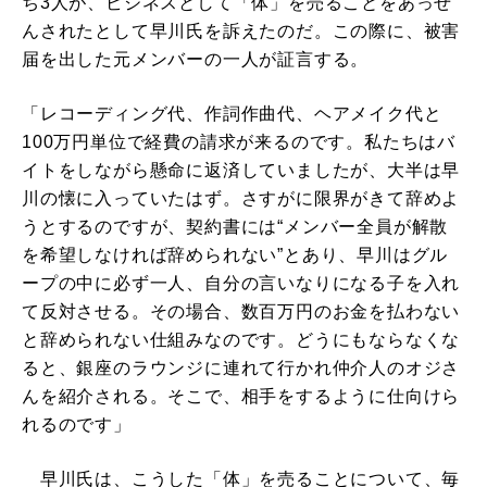
ち3人が、ビジネスとして「体」を売ることをあっせ
んされたとして早川氏を訴えたのだ。この際に、被害
届を出した元メンバーの一人が証言する。
「レコーディング代、作詞作曲代、ヘアメイク代と
100万円単位で経費の請求が来るのです。私たちはバ
イトをしながら懸命に返済していましたが、大半は早
川の懐に入っていたはず。さすがに限界がきて辞めよ
うとするのですが、契約書には“メンバー全員が解散
を希望しなければ辞められない”とあり、早川はグル
ープの中に必ず一人、自分の言いなりになる子を入れ
て反対させる。その場合、数百万円のお金を払わない
と辞められない仕組みなのです。どうにもならなくな
ると、銀座のラウンジに連れて行かれ仲介人のオジさ
んを紹介される。そこで、相手をするように仕向けら
れるのです」
早川氏は、こうした「体」を売ることについて、毎