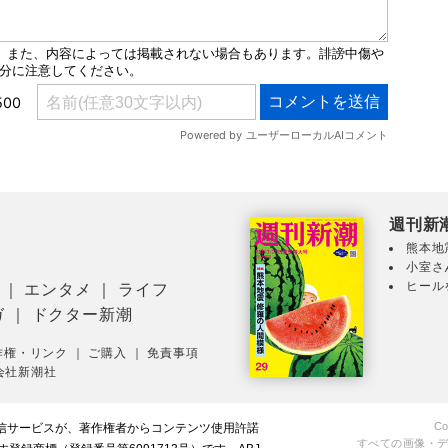
週刊新
熊本地
小室さ
ヒール
｜
エンタメ
｜
ライフ
ガ
｜
ドクター新潮
作権・リンク
｜
ご購入
｜
免責事項
会社新潮社
Co
配信サービスが、著作権者からコンテンツ使用許諾
すべての画像・