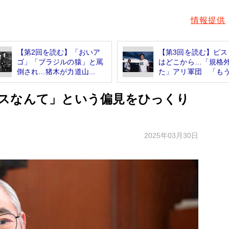
情報提供
【第2回を読む】「おいア
【第3回を読む】ピス
ゴ」「ブラジルの猿」と罵
はどこから…「規格
倒され…猪木が力道山...
た」アリ軍団 「もう.
スなんて」という偏見をひっくり
2025年03月30日