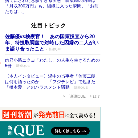
捨てにされた悲惨すぎる実態 募集時の約束は
「月収300万円」も、組織に入った瞬間、「お前
たちは…」
注目トピック
佐藤優vs検察官！ あの国策捜査から20
年、特捜取調室で対峙した因縁の二人がい
ま語り合ったこと
新潮QUE
肉乃小路ニクヨ「わたし」の人生を生きるための
5冊
新潮QUE
〈本人インタビュー〉渦中の当事者「佐藤二朗」
は何を語ったのか――「フジテレビ」で起きた
「橋本愛」とのハラスメント騒動
新潮QUE
「新潮QUE」とは？