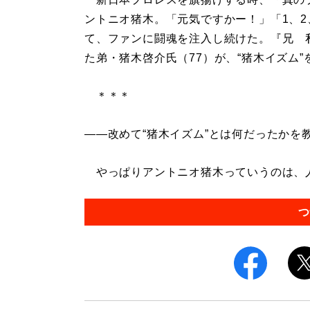
ントニオ猪木。「元気ですかー！」「1、
て、ファンに闘魂を注入し続けた。『兄 
た弟・猪木啓介氏（77）が、“猪木イズム”
＊＊＊
――改めて“猪木イズム”とは何だったかを
やっぱりアントニオ猪木っていうのは、人
つ