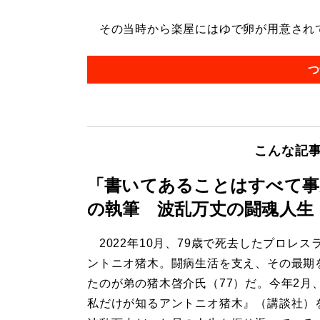
その当時から楽屋にはゆで卵が用意されてい
つ
こんな記
「書いてあることはすべて事
の執筆 波乱万丈の闘魂人生
2022年10月、79歳で死去したプロレス
ントニオ猪木。闘病生活を支え、その最期
たのが弟の猪木啓介氏（77）だ。今年2
私だけが知るアントニオ猪木』（講談社）