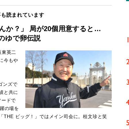
事も読まれています
んか？」 局が20個用意すると…
のゆで卵伝説
板東英二
に今もや
ゴンズで
績と共に
ソードで
活躍の場を
「THE ビッグ！」ではメイン司会に。桂文珍と笑