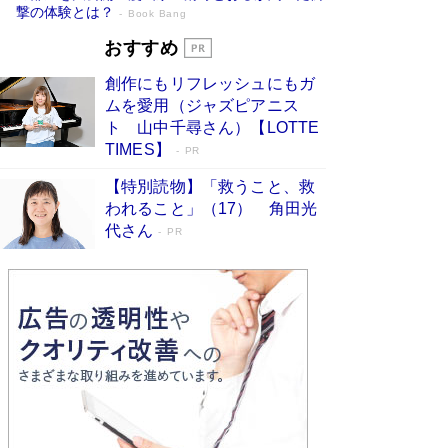
撃の体験とは？
Book Bang
追悼・東野圭吾さん 週間ベストセラーラ
おすすめ
ンキングに『容疑者Xの献身』『白夜行』
創作にもリフレッシュにもガ
など代表作が並ぶ［文庫ベストセラー］
ムを愛用（ジャズピアニス
Book Bang
ト 山中千尋さん）【LOTTE
73歳でも働くしかない 「老後レス時代」に交通
TIMES】
PR
誘導員の独白が話題
Book Bang
【特別読物】「救うこと、救
竹内由恵の前に現れた「テレビ観ないんだよね
われること」（17） 角田光
ぇ」という男性…夫を選んでテレ朝退社したワケ
代さん
PR
Book Bang
「なんで？ そんな馬鹿な……」90歳になった作
家・阿刀田高さんが、ひとり暮らしの生活を明か
す
Book Bang
和田秀樹の70代、80代向け新書がベスト3を独
占 上半期1位にも選出［新書ベストセラー］
Book Bang