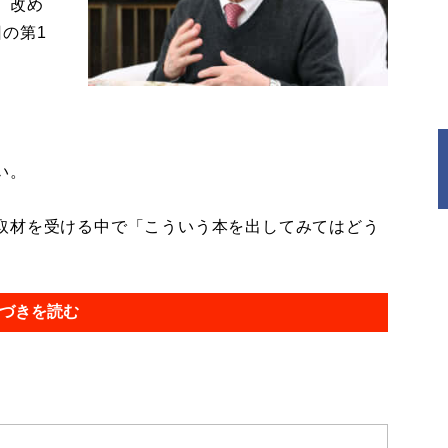
。改め
の第1
い。
取材を受ける中で「こういう本を出してみてはどう
づきを読む