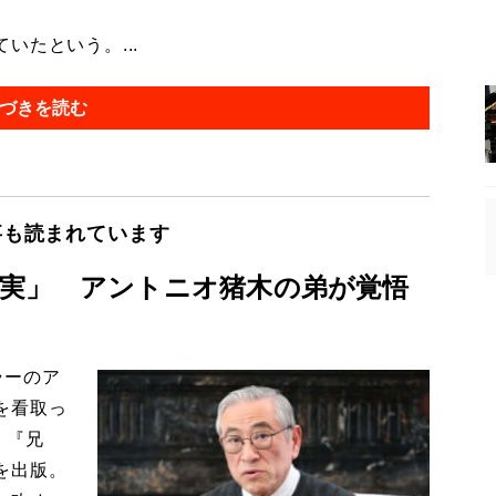
たという。...
づきを読む
事も読まれています
実」 アントニオ猪木の弟が覚悟
ラーのア
を看取っ
月、『兄
を出版。