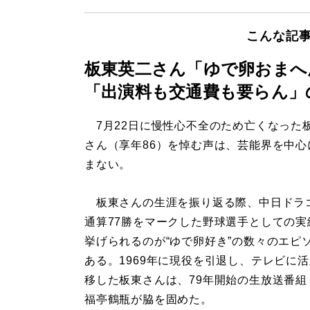
こんな記
板東英二さん「ゆで卵おまへ
「出演料も交通費も要らん」
7月22日に慢性心不全のため亡くなった
さん（享年86）を悼む声は、芸能界を中心
まない。
板東さんの生涯を振り返る際、中日ドラ
通算77勝をマークした野球選手としての実
挙げられるのが“ゆで卵好き”の数々のエピ
ある。1969年に現役を引退し、テレビに
移した板東さんは、79年開始の生放送番組
福亭鶴瓶が脇を固めた。