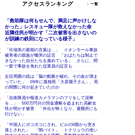
アクセスランキング
一覧
「救助隊は何もせんで、満足に声かけしな
かった」レスキュー隊が救えなかった命
近隣住民が明かす「二次被害を出さないの
が訓練の鉄則になっている様子」
「玖瑠美の最期の言葉は…」 イオンモール事故
被害者の親族が慟哭の証言 「おばたちは制止で
きなかった自分たちを責めている」 さらに、間
一髪で事故を免れた従業員の証言も
左目周囲の痣は「脳の動脈が破れ、その血が溜ま
っていた」 09年に孤独死「大原麗子さん」、死
の間際に何が起きていたのか
「自衛隊員や報道カメラマンのフリをして泥棒
を…」 500万円分の預金通帳を盗まれた高齢女
性が明かす被害 「外出が怖くなり、避難所にも
行けない」
「中国人にボコボコにされ、ビルの6階から突き
落とされた」 「闇バイト」 トクリュウの使い