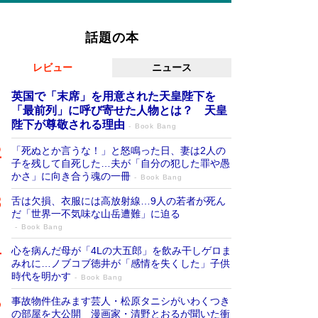
話題の本
レビュー
ニュース
英国で「末席」を用意された天皇陛下を
「最前列」に呼び寄せた人物とは？ 天皇
陛下が尊敬される理由
Book Bang
「死ぬとか言うな！」と怒鳴った日、妻は2人の
子を残して自死した…夫が「自分の犯した罪や愚
かさ」に向き合う魂の一冊
Book Bang
舌は欠損、衣服には高放射線…9人の若者が死ん
だ「世界一不気味な山岳遭難」に迫る
Book Bang
心を病んだ母が「4Lの大五郎」を飲み干しゲロま
みれに…ノブコブ徳井が「感情を失くした」子供
時代を明かす
Book Bang
事故物件住みます芸人・松原タニシがいわくつき
の部屋を大公開 漫画家・清野とおるが聞いた衝