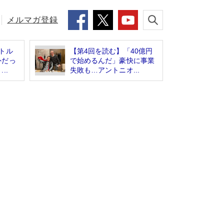
メルマガ登録
トル
【第4回を読む】「40億円
外だっ
で始めるんだ」豪快に事業
..
失敗も…アントニオ...