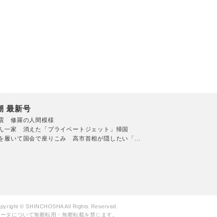
潮 最新号
震 修羅の人間模様
ん一家 消えた「プライベートジェット」帰国
を履いて国会で座りこみ 高市首相が隠したい「...
pyright © SHINCHOSHA All Rights Reserved.
データについて無断転用・無断転載を禁じます。