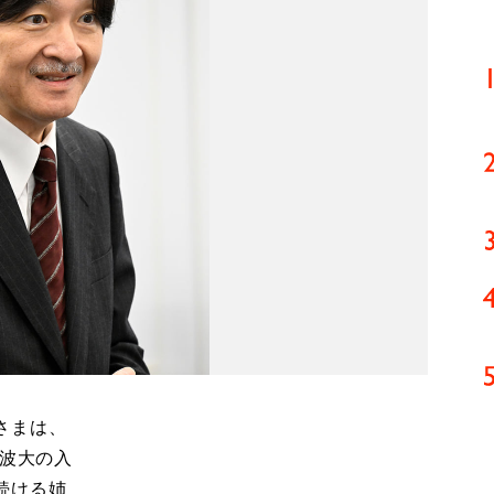
さまは、
筑波大の入
続ける姉