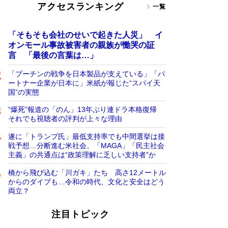
アクセスランキング
一覧
「そもそも会社のせいで起きた人災」 イ
オンモール事故被害者の親族が慟哭の証
言 「最後の言葉は…」
「プーチンの戦争を日本製品が支えている」「パ
ートナー企業が日本に」米紙が報じた“スパイ天
国”の実態
“爆死”報道の「のん」13年ぶり連ドラ本格復帰
それでも視聴者の評判が上々な理由
遂に「トランプ氏」最低支持率でも中間選挙は接
戦予想…分断進む米社会、「MAGA」「民主社会
主義」の共通点は“政策理解に乏しい支持者”か
橋から飛び込む「川ガキ」たち 高さ12メートル
からのダイブも…令和の時代、文化と安全はどう
両立？
注目トピック