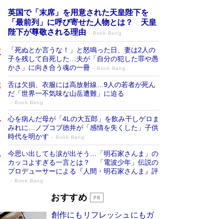
英国で「末席」を用意された天皇陛下を
「最前列」に呼び寄せた人物とは？ 天皇
陛下が尊敬される理由
Book Bang
「死ぬとか言うな！」と怒鳴った日、妻は2人の
子を残して自死した…夫が「自分の犯した罪や愚
かさ」に向き合う魂の一冊
Book Bang
舌は欠損、衣服には高放射線…9人の若者が死ん
だ「世界一不気味な山岳遭難」に迫る
Book Bang
心を病んだ母が「4Lの大五郎」を飲み干しゲロま
みれに…ノブコブ徳井が「感情を失くした」子供
時代を明かす
Book Bang
今思い出しても涙が出そう…「明石家さんま」の
カッコよすぎる一言とは？ 「電波少年」伝説の
プロデューサーによる『人間・明石家さんま』評
Book Bang
「叱って伸びるやつは、褒めたらもっと伸
おすすめ
びる」俳優・高嶋政伸が家族に教わっ
創作にもリフレッシュにもガ
た“人を育てるコツ”…芸への考え方を明か