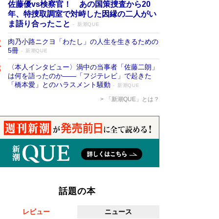
佐藤優vs検察官！ あの国策捜査から20
年、特捜取調室で対峙した因縁の二人がい
ま語り合ったこと
新潮QUE
肉乃小路ニクヨ「わたし」の人生を生きるための
5冊
新潮QUE
〈本人インタビュー〉渦中の当事者「佐藤二朗」
は何を語ったのか――「フジテレビ」で起きた
「橋本愛」とのハラスメント騒動
新潮QUE
「新潮QUE」とは？
話題の本
レビュー
ニュース