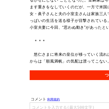
るがせにしない”こととなった。皇嗣家は
ます重きをなしていくのだが、一方で米国
女・眞子さんと夫の小室圭さんは家族三人
っぱいの生活を送る様子が目撃されている
小室夫妻に今回、“思わぬ動き”があったと
＊＊＊
悠仁さまに将来の皇位が移っていく流れは
からは「順風満帆」の気配は漂ってこない。.
つ