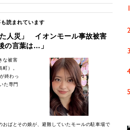
事も読まれています
た人災」 イオンモール事故被害
後の言葉は…」
きな被害
島町）。
導が終わっ
いた専門
のおばとその娘が、避難していたモールの駐車場で