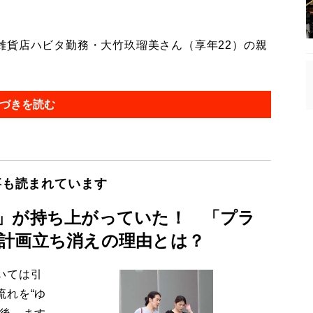
貨店ハビタ勤務・大竹玖瑠美さん（享年22）の親
づきを読む
事も読まれています
」が持ち上がっていた！ 「プラ
計画立ち消えの理由とは？
いては引
流れを“ゆ