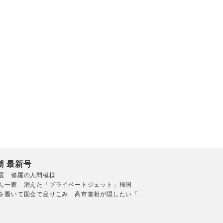
潮 最新号
震 修羅の人間模様
ん一家 消えた「プライベートジェット」帰国
を履いて国会で座りこみ 高市首相が隠したい「...