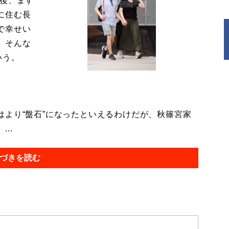
今後、ます
に住む長
で幸せい
。そんな
いう。
より“盤石”になったといえるわけだが、秋篠宮家
..
づきを読む