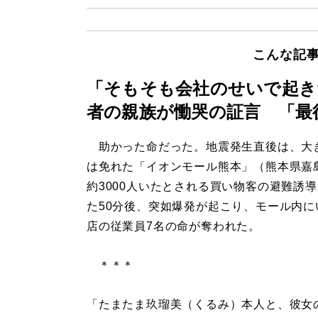
こんな記
「そもそも会社のせいで起き
者の親族が慟哭の証言 「最
助かった命だった。地震発生直後は、大
は免れた「イオンモール熊本」（熊本県嘉
約3000人いたとされる買い物客の避難誘
た50分後、突如爆発が起こり、モール内に
店の従業員7名の命が奪われた。
＊＊＊
「たまたま玖瑠美（くるみ）本人と、彼女