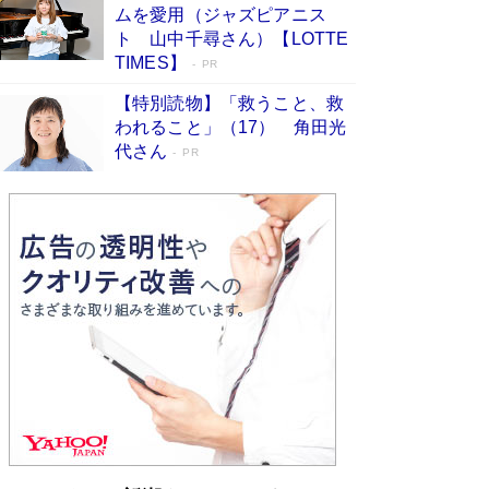
ムを愛用（ジャズピアニス
す
Book Bang
ト 山中千尋さん）【LOTTE
「『火垂るの墓』は、大嘘である」原作者が抱き
TIMES】
PR
続けた“自責の念”とは…「自己憐憫は描きたくな
い」監督が徹底的にこだわったこと（後編） #
【特別読物】「救うこと、救
戦争の記憶
Book Bang
われること」（17） 角田光
代さん
美輪明宏 晩年の回答を集めた『ほほえんで生き
PR
るための人生相談』がランクイン［エンターテイ
メントベストセラー］
Book Bang
「宇宙兄弟」最終46巻がベストセラー1位 宇宙
開発への関心を押し上げた18年の物語に幕 特装
版には「宇宙で描かれたマンガ」も収録
Book Bang
「不意に涙が出そうに…」高嶋政伸が明かし
た“13歳の娘を暴行する役”への葛藤 インティマ
シーコーディネーターに支えられたNHK『大奥』
の裏側
Book Bang