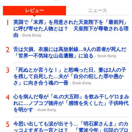
レビュー
ニュース
英国で「末席」を用意された天皇陛下を「最前列」
に呼び寄せた人物とは？ 天皇陛下が尊敬される理
由
Book Bang
舌は欠損、衣服には高放射線…9人の若者が死んだ
「世界一不気味な山岳遭難」に迫る
Book Bang
「死ぬとか言うな！」と怒鳴った日、妻は2人の子
を残して自死した…夫が「自分の犯した罪や愚か
さ」に向き合う魂の一冊
Book Bang
心を病んだ母が「4Lの大五郎」を飲み干しゲロまみ
れに…ノブコブ徳井が「感情を失くした」子供時代
を明かす
Book Bang
今思い出しても涙が出そう…「明石家さんま」のカ
ッコよすぎる一言とは？ 「電波少年」伝説のプロ