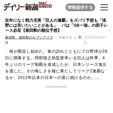
情報提供する
近年になく戦力充実「巨人の連覇」をズバリ予想も「浅
野には言いたいことがある」 パは「SB一強」の団子レ
ース必至【柴田勲の順位予想】
柴田勲 柴田勲のセブンアイズ
スポーツ
野
2025年03月27
球
日
桜が開花し始めた。春の訪れとともにプロ野球が28
日に開幕する。阿部慎之助監督率いる巨人は昨季、4
年ぶりのリーグ制覇を達成したが、日本シリーズ進出
を逃した。その悔しさを糧に果たしてリーグ2連覇な
るか、2012年以来の日本一の座に就けるのか。...
Advertisement