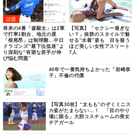
話題
将来の4番「森駿太」は2軍
【写真】「セクシー過ぎな
で打率1割台、地元の星
い？」抜群のスタイルで魅
「根尾昂」は制球難…中日
せる“水着”姿も 目を疑う
ドラゴンズ“最下位低迷”よ
ほど美しい女性アスリート
り深刻な“有望な若手が伸
7人
び悩む問題”
40年で一番気持ちよかった「岩崎恭
子」不倫の代償
【写真30枚】“太もも”のぞくミニス
カ姿がたまらない…！ 「目のやり
場に困る」大胆コスチュームの美女
チアガール