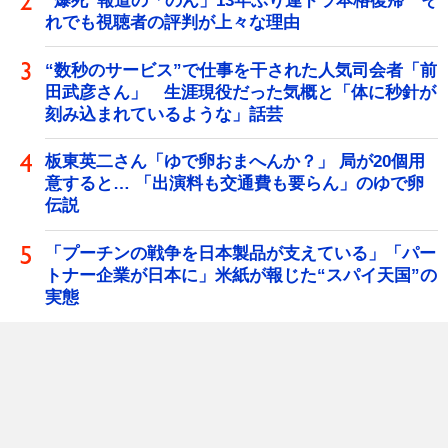
“爆死”報道の「のん」13年ぶり連ドラ本格復帰 そ
れでも視聴者の評判が上々な理由
“数秒のサービス”で仕事を干された人気司会者「前
田武彦さん」 生涯現役だった気概と「体に秒針が
刻み込まれているような」話芸
板東英二さん「ゆで卵おまへんか？」 局が20個用
意すると… 「出演料も交通費も要らん」のゆで卵
伝説
「プーチンの戦争を日本製品が支えている」「パー
トナー企業が日本に」米紙が報じた“スパイ天国”の
実態