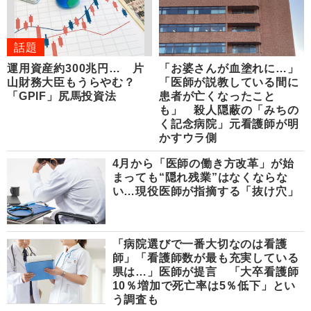
話題
運用資産約300兆円… 片
「お婆さんが血塗れに…」
山財務大臣もうらやむ？
「医師が説教している間に
「GPIF」尻馬投資法
患者が亡くなったこと
も」 殺人隠蔽の「みちの
く記念病院」元看護師が明
かすウラ側
4月から「医師の働き方改革」が始
まっても“隠れ残業”はなくならな
い…現役医師が指摘する「抜け穴」
「病院選びで一番大切なのは看護
師」「看護師数が最も充実している
県は…」医師が提言 「大卒看護師
10％増加で死亡率は5％低下」とい
う調査も