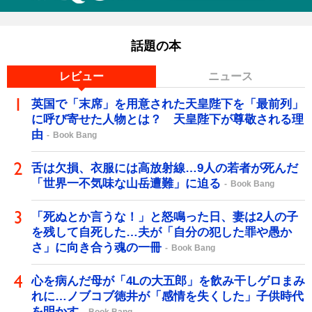
話題の本
レビュー
ニュース
英国で「末席」を用意された天皇陛下を「最前列」
に呼び寄せた人物とは？ 天皇陛下が尊敬される理
由
Book Bang
舌は欠損、衣服には高放射線…9人の若者が死んだ
「世界一不気味な山岳遭難」に迫る
Book Bang
「死ぬとか言うな！」と怒鳴った日、妻は2人の子
を残して自死した…夫が「自分の犯した罪や愚か
さ」に向き合う魂の一冊
Book Bang
心を病んだ母が「4Lの大五郎」を飲み干しゲロまみ
れに…ノブコブ徳井が「感情を失くした」子供時代
を明かす
Book Bang