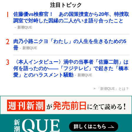
注目トピック
佐藤優vs検察官！ あの国策捜査から20年、特捜取
調室で対峙した因縁の二人がいま語り合ったこと
新潮QUE
肉乃小路ニクヨ「わたし」の人生を生きるための5
冊
新潮QUE
〈本人インタビュー〉渦中の当事者「佐藤二朗」は
何を語ったのか――「フジテレビ」で起きた「橋本
愛」とのハラスメント騒動
新潮QUE
「新潮QUE」とは？