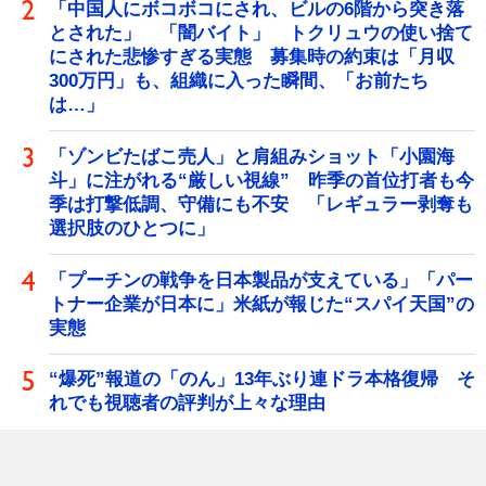
「中国人にボコボコにされ、ビルの6階から突き落
とされた」 「闇バイト」 トクリュウの使い捨て
にされた悲惨すぎる実態 募集時の約束は「月収
300万円」も、組織に入った瞬間、「お前たち
は…」
「ゾンビたばこ売人」と肩組みショット「小園海
斗」に注がれる“厳しい視線” 昨季の首位打者も今
季は打撃低調、守備にも不安 「レギュラー剥奪も
選択肢のひとつに」
「プーチンの戦争を日本製品が支えている」「パー
トナー企業が日本に」米紙が報じた“スパイ天国”の
実態
“爆死”報道の「のん」13年ぶり連ドラ本格復帰 そ
れでも視聴者の評判が上々な理由