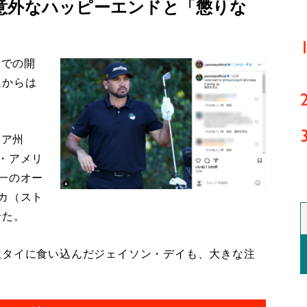
意外なハッピーエンドと「懲りな
イでの開
週からは
ニア州
・アメリ
一のオー
カ（スト
せた。
タイに食い込んだジェイソン・デイも、大きな注