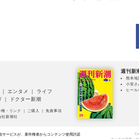
週刊新
熊本地
小室さ
ヒール
｜
エンタメ
｜
ライフ
ガ
｜
ドクター新潮
作権・リンク
｜
ご購入
｜
免責事項
会社新潮社
Co
配信サービスが、著作権者からコンテンツ使用許諾
すべての画像・