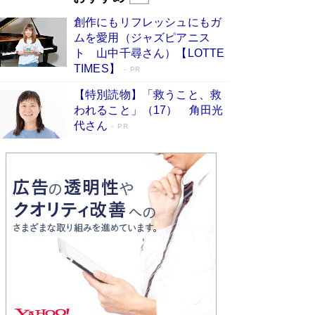
びる」俳優・高嶋政伸が家族に教わっ
創作にもリフレッシュにもガ
た“人を育てるコツ”…芸への考え方を明か
ムを愛用（ジャズピアニス
す
Book Bang
ト 山中千尋さん）【LOTTE
「『火垂るの墓』は、大嘘である」原作者が抱き
TIMES】
PR
続けた“自責の念”とは…「自己憐憫は描きたくな
い」監督が徹底的にこだわったこと（後編） #
【特別読物】「救うこと、救
戦争の記憶
Book Bang
われること」（17） 角田光
代さん
美輪明宏 晩年の回答を集めた『ほほえんで生き
PR
るための人生相談』がランクイン［エンターテイ
メントベストセラー］
Book Bang
「宇宙兄弟」最終46巻がベストセラー1位 宇宙
開発への関心を押し上げた18年の物語に幕 特装
版には「宇宙で描かれたマンガ」も収録
Book Bang
「不意に涙が出そうに…」高嶋政伸が明かし
た“13歳の娘を暴行する役”への葛藤 インティマ
シーコーディネーターに支えられたNHK『大奥』
の裏側
Book Bang