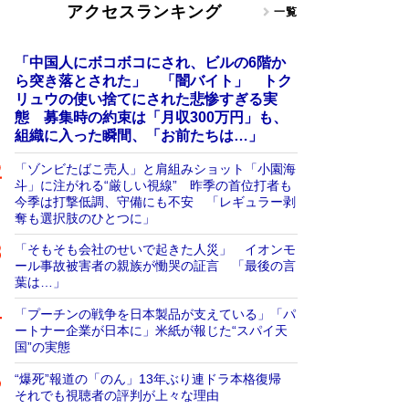
アクセスランキング
一覧
「中国人にボコボコにされ、ビルの6階か
ら突き落とされた」 「闇バイト」 トク
リュウの使い捨てにされた悲惨すぎる実
態 募集時の約束は「月収300万円」も、
組織に入った瞬間、「お前たちは…」
「ゾンビたばこ売人」と肩組みショット「小園海
斗」に注がれる“厳しい視線” 昨季の首位打者も
今季は打撃低調、守備にも不安 「レギュラー剥
奪も選択肢のひとつに」
「そもそも会社のせいで起きた人災」 イオンモ
ール事故被害者の親族が慟哭の証言 「最後の言
葉は…」
「プーチンの戦争を日本製品が支えている」「パ
ートナー企業が日本に」米紙が報じた“スパイ天
国”の実態
“爆死”報道の「のん」13年ぶり連ドラ本格復帰
それでも視聴者の評判が上々な理由