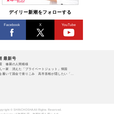
デイリー新潮をフォローする
Facebook
X
YouTube
潮 最新号
震 修羅の人間模様
ん一家 消えた「プライベートジェット」帰国
を履いて国会で座りこみ 高市首相が隠したい「...
pyright © SHINCHOSHA All Rights Reserved.
データについて無断転用・無断転載を禁じます。