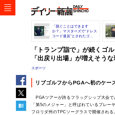
「脱ぐことはできます
か？」マスターズで“ドレス
コード違反”とされたゴ...
「トランプ詣で」が続くゴル
「出戻り出場」が増えそうな
スポーツ
リブゴルフからPGAへ初のケー
PGAツアーが誇るフラッグシップ大会で
「第5のメジャー」と呼ばれているプレーヤ
フロリダ州のTPCソーグラスで開催される