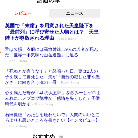
話題の本
レビュー
ニュース
英国で「末席」を用意された天皇陛下を
「最前列」に呼び寄せた人物とは？ 天皇
陛下が尊敬される理由
Book Bang
舌は欠損、衣服には高放射線…9人の若者が死ん
だ「世界一不気味な山岳遭難」に迫る
Book Bang
「死ぬとか言うな！」と怒鳴った日、妻は2人の
子を残して自死した…夫が「自分の犯した罪や愚
かさ」に向き合う魂の一冊
Book Bang
心を病んだ母が「4Lの大五郎」を飲み干しゲロま
みれに…ノブコブ徳井が「感情を失くした」子供
時代を明かす
Book Bang
石田夏穂『わたしを庇わないで』人間のいいとこ
ろよりも悪いところを書きたい【インタビュー】
Book Bang
「叱って伸びるやつは、褒めたらもっと伸
おすすめ