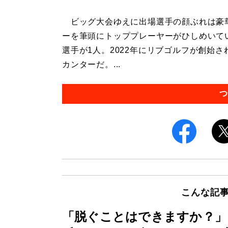
ビッグ大会ゆえに出場選手の顔ぶれは豪華
ーを筆頭にトッププレーヤーがひしめいて
選手が1人。2022年にリブゴルフが創始
カンターだ。...
つ
こんな記
「脱ぐことはできますか？」