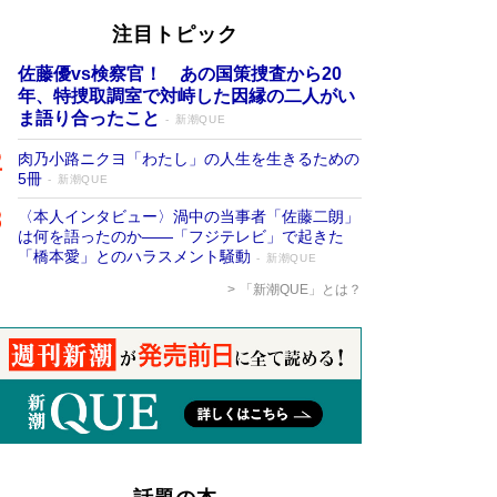
注目トピック
佐藤優vs検察官！ あの国策捜査から20
年、特捜取調室で対峙した因縁の二人がい
ま語り合ったこと
新潮QUE
肉乃小路ニクヨ「わたし」の人生を生きるための
5冊
新潮QUE
〈本人インタビュー〉渦中の当事者「佐藤二朗」
は何を語ったのか――「フジテレビ」で起きた
「橋本愛」とのハラスメント騒動
新潮QUE
「新潮QUE」とは？