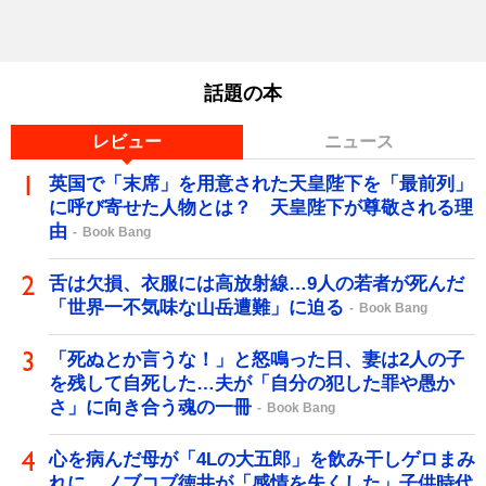
話題の本
レビュー
ニュース
英国で「末席」を用意された天皇陛下を「最前列」
に呼び寄せた人物とは？ 天皇陛下が尊敬される理
由
Book Bang
舌は欠損、衣服には高放射線…9人の若者が死んだ
「世界一不気味な山岳遭難」に迫る
Book Bang
「死ぬとか言うな！」と怒鳴った日、妻は2人の子
を残して自死した…夫が「自分の犯した罪や愚か
さ」に向き合う魂の一冊
Book Bang
心を病んだ母が「4Lの大五郎」を飲み干しゲロまみ
れに…ノブコブ徳井が「感情を失くした」子供時代