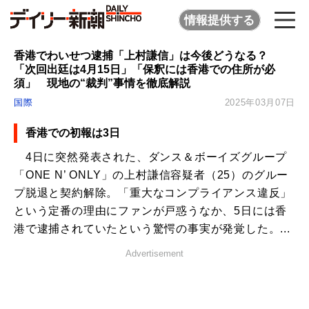
情報提供する
香港でわいせつ逮捕「上村謙信」は今後どうなる？
「次回出廷は4月15日」「保釈には香港での住所が必
須」 現地の“裁判”事情を徹底解説
国際
2025年03月07日
香港での初報は3日
4日に突然発表された、ダンス＆ボーイズグループ
「ONE N’ ONLY」の上村謙信容疑者（25）のグルー
プ脱退と契約解除。「重大なコンプライアンス違反」
という定番の理由にファンが戸惑うなか、5日には香
港で逮捕されていたという驚愕の事実が発覚した。...
Advertisement