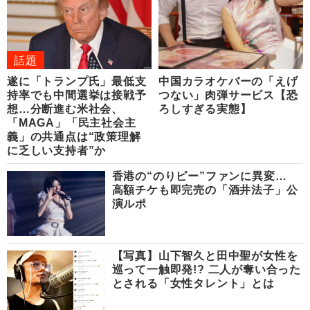
話題
遂に「トランプ氏」最低支
中国カラオケバーの「えげ
持率でも中間選挙は接戦予
つない」肉弾サービス【恐
想…分断進む米社会、
ろしすぎる実態】
「MAGA」「民主社会主
義」の共通点は“政策理解
に乏しい支持者”か
香港の“のりピー”ファンに異変…
高額チケも即完売の「酒井法子」公
演ルポ
【写真】山下智久と田中聖が女性を
巡って一触即発!? 二人が奪い合った
とされる「女性タレント」とは