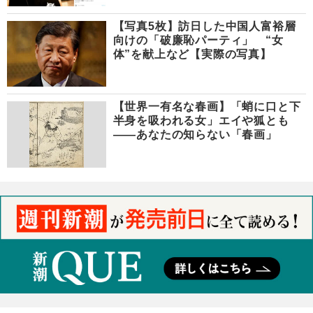
【写真5枚】訪日した中国人富裕層
向けの「破廉恥パーティ」 “女
体”を献上など【実際の写真】
【世界一有名な春画】「蛸に口と下
半身を吸われる女」エイや狐とも
――あなたの知らない「春画」