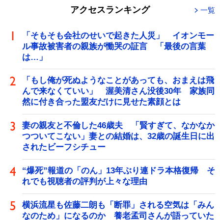
アクセスランキング
一覧
「そもそも会社のせいで起きた人災」 イオンモー
ル事故被害者の親族が慟哭の証言 「最後の言葉
は…」
「もし俺が死ぬようなことがあっても、おまえは飛
んで来なくていい」 渥美清さん没後30年 家族同
然に付き合った盟友だけに見せた素顔とは
妻の親友と不倫した46歳夫 「賢すぎて、なかなか
つついてこない」妻との結婚は、32歳の誕生日に出
されたビーフシチュー
“爆死”報道の「のん」13年ぶり連ドラ本格復帰 そ
れでも視聴者の評判が上々な理由
横浜流星も佐藤二朗も「断罪」される空気は「みん
なのため」になるのか 養老孟司さんが語っていた