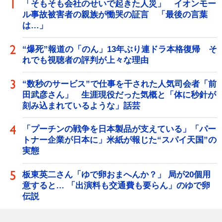
「そもそも会社のせいで起きた人災」 イオンモー
ル事故被害者の親族が慟哭の証言 「最後の言葉
は…」
“爆死”報道の「のん」13年ぶり連ドラ本格復帰 そ
れでも視聴者の評判が上々な理由
“数秒のサービス”で仕事を干された人気司会者「前
田武彦さん」 生涯現役だった気概と「体に秒針が
刻み込まれているような」話芸
「プーチンの戦争を日本製品が支えている」「パー
トナー企業が日本に」米紙が報じた“スパイ天国”の
実態
板東英二さん「ゆで卵おまへんか？」 局が20個用
意すると… 「出演料も交通費も要らん」のゆで卵
伝説