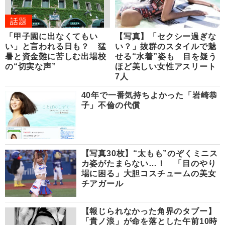
話題
「甲子園に出なくてもい
【写真】「セクシー過ぎな
い」と言われる日も？ 猛
い？」抜群のスタイルで魅
暑と資金難に苦しむ出場校
せる“水着”姿も 目を疑う
の“切実な声”
ほど美しい女性アスリート
7人
40年で一番気持ちよかった「岩崎恭
子」不倫の代償
【写真30枚】“太もも”のぞくミニス
カ姿がたまらない…！ 「目のやり
場に困る」大胆コスチュームの美女
チアガール
【報じられなかった角界のタブー】
「貴ノ浪」が命を落とした午前10時