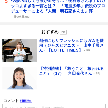
今思い出しても涙が出そう…「明石家さんま」のカ
ッコよすぎる一言とは？ 「電波少年」伝説のプロ
デューサーによる『人間・明石家さんま』評
Book Bang
おすすめ
創作にもリフレッシュにもガムを愛
用（ジャズピアニスト 山中千尋さ
ん）【LOTTE TIMES】
PR
【特別読物】「救うこと、救われる
こと」（17） 角田光代さん
PR