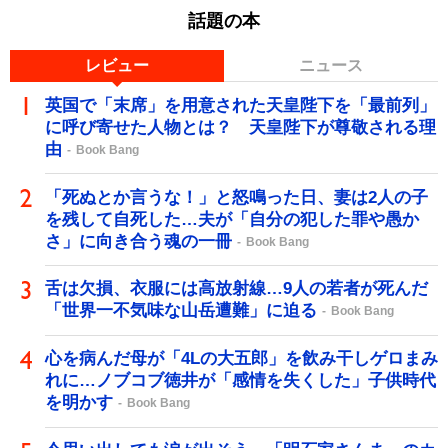
話題の本
レビュー
ニュース
英国で「末席」を用意された天皇陛下を「最前列」
に呼び寄せた人物とは？ 天皇陛下が尊敬される理
由
Book Bang
「死ぬとか言うな！」と怒鳴った日、妻は2人の子
を残して自死した…夫が「自分の犯した罪や愚か
さ」に向き合う魂の一冊
Book Bang
舌は欠損、衣服には高放射線…9人の若者が死んだ
「世界一不気味な山岳遭難」に迫る
Book Bang
心を病んだ母が「4Lの大五郎」を飲み干しゲロまみ
れに…ノブコブ徳井が「感情を失くした」子供時代
を明かす
Book Bang