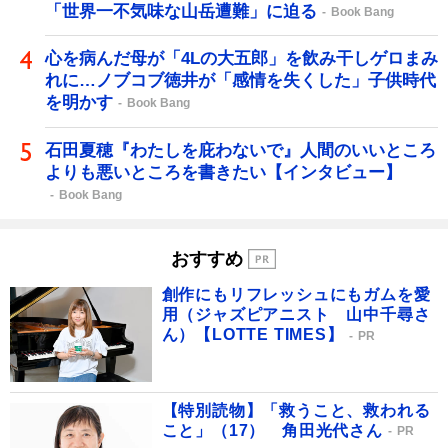
「世界一不気味な山岳遭難」に迫る
Book Bang
心を病んだ母が「4Lの大五郎」を飲み干しゲロまみ
れに…ノブコブ徳井が「感情を失くした」子供時代
を明かす
Book Bang
石田夏穂『わたしを庇わないで』人間のいいところ
よりも悪いところを書きたい【インタビュー】
Book Bang
おすすめ
創作にもリフレッシュにもガムを愛
用（ジャズピアニスト 山中千尋さ
ん）【LOTTE TIMES】
PR
【特別読物】「救うこと、救われる
こと」（17） 角田光代さん
PR