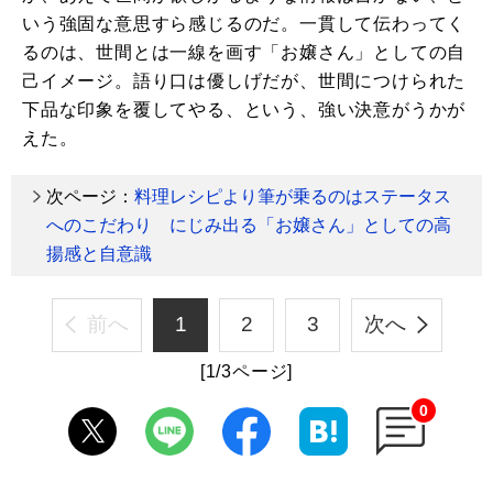
いう強固な意思すら感じるのだ。一貫して伝わってく
るのは、世間とは一線を画す「お嬢さん」としての自
己イメージ。語り口は優しげだが、世間につけられた
下品な印象を覆してやる、という、強い決意がうかが
えた。
次ページ：
料理レシピより筆が乗るのはステータス
へのこだわり にじみ出る「お嬢さん」としての高
揚感と自意識
前へ
1
2
3
次へ
[1/3ページ]
0