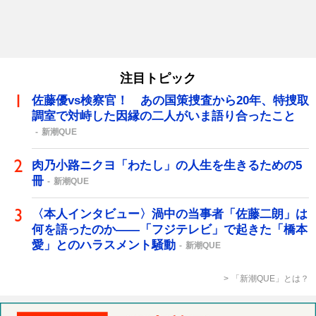
注目トピック
佐藤優vs検察官！ あの国策捜査から20年、特捜取
調室で対峙した因縁の二人がいま語り合ったこと
新潮QUE
肉乃小路ニクヨ「わたし」の人生を生きるための5
冊
新潮QUE
〈本人インタビュー〉渦中の当事者「佐藤二朗」は
何を語ったのか――「フジテレビ」で起きた「橋本
愛」とのハラスメント騒動
新潮QUE
「新潮QUE」とは？