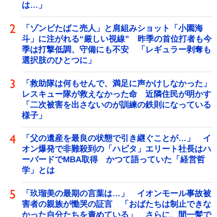
は…」
「ゾンビたばこ売人」と肩組みショット「小園海
斗」に注がれる“厳しい視線” 昨季の首位打者も今
季は打撃低調、守備にも不安 「レギュラー剥奪も
選択肢のひとつに」
「救助隊は何もせんで、満足に声かけしなかった」
レスキュー隊が救えなかった命 近隣住民が明かす
「二次被害を出さないのが訓練の鉄則になっている
様子」
「父の遺産を最良の状態で引き継ぐことが…」 イ
オン爆発で非難殺到の「ハビタ」エリート社長はハ
ーバードでMBA取得 かつて語っていた「経営哲
学」とは
「玖瑠美の最期の言葉は…」 イオンモール事故被
害者の親族が慟哭の証言 「おばたちは制止できな
かった自分たちを責めている」 さらに、間一髪で