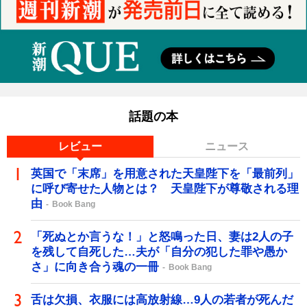
話題の本
レビュー
ニュース
英国で「末席」を用意された天皇陛下を「最前列」
に呼び寄せた人物とは？ 天皇陛下が尊敬される理
由
Book Bang
「死ぬとか言うな！」と怒鳴った日、妻は2人の子
を残して自死した…夫が「自分の犯した罪や愚か
さ」に向き合う魂の一冊
Book Bang
舌は欠損、衣服には高放射線…9人の若者が死んだ