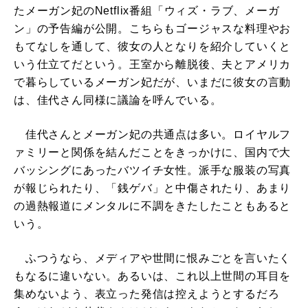
たメーガン妃のNetflix番組「ウィズ・ラブ、メーガ
ン」の予告編が公開。こちらもゴージャスな料理やお
もてなしを通して、彼女の人となりを紹介していくと
いう仕立てだという。王室から離脱後、夫とアメリカ
で暮らしているメーガン妃だが、いまだに彼女の言動
は、佳代さん同様に議論を呼んでいる。
佳代さんとメーガン妃の共通点は多い。ロイヤルフ
ァミリーと関係を結んだことをきっかけに、国内で大
バッシングにあったバツイチ女性。派手な服装の写真
が報じられたり、「銭ゲバ」と中傷されたり、あまり
の過熱報道にメンタルに不調をきたしたこともあると
いう。
ふつうなら、メディアや世間に恨みごとを言いたく
もなるに違いない。あるいは、これ以上世間の耳目を
集めないよう、表立った発信は控えようとするだろ