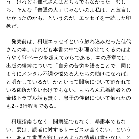
う。けれども佳代さんはどちらでもなかった。むし
ろ、そんな「普通の人」じゃないのよ私は、と宣言し
たかったのかも、というのが、エッセイを一読した印
象だ。
発売前は、料理エッセイという触れ込みだった佳代
さんの本。けれども本書の中で料理が出てくるのはよ
うやく50ページを超えてからである。本の序章では、
出版の経緯について「自分の苦労を語ることで、同じ
ようにメンタル不調や悩める人たちの助けになれば」
と明かしているが、かといって闘病について割かれて
いる箇所が多いわけでもない。もちろん元婚約者との
金銭トラブル話も無く、息子の伴侶について触れたの
も2～3行程度である。
料理指南もなく、闘病記でもなく、暴露本でもな
い。要は、読者に対するサービスが全くない。という
か、あえて世間が欲しがるような情報は書かない、と