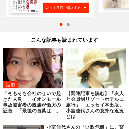
ネット書店で購入する
こんな記事も読まれています
話題
「そもそも会社のせいで起
【関連記事を読む】「友人
きた人災」 イオンモール
と会員制リゾートホテルに
事故被害者の親族が慟哭の
旅行」 エッセイ本出版、
証言 「最後の言葉は…」
小室佳代さんの意外な近況
とは
小室佳代さんの「財政危機」に、宮