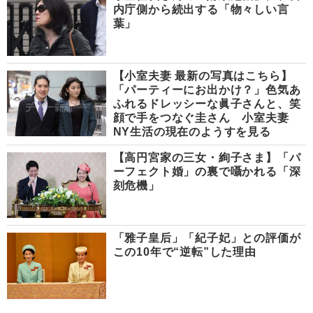
内庁側から続出する「物々しい言
葉」
【小室夫妻 最新の写真はこちら】
「パーティーにお出かけ？」色気あ
ふれるドレッシーな眞子さんと、笑
顔で手をつなぐ圭さん 小室夫妻
NY生活の現在のようすを見る
【高円宮家の三女・絢子さま】「パ
ーフェクト婚」の裏で囁かれる「深
刻危機」
「雅子皇后」「紀子妃」との評価が
この10年で“逆転”した理由