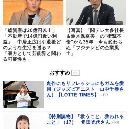
「総資産は20億円以上」
【写真】「関テレ大多社長
「不動産で14億円近い利
＆鈴木保奈美」の“衝撃不
益」 中居正広は引退後ど
倫”から35年 今も変わら
のような生活を送る？
ぬ「フジテレビの企業風
「裏方として芸能界と関わ
土」
る可能性も」
おすすめ
創作にもリフレッシュにもガムを愛
用（ジャズピアニスト 山中千尋さ
ん）【LOTTE TIMES】
PR
【特別読物】「救うこと、救われる
こと」（17） 角田光代さん
PR