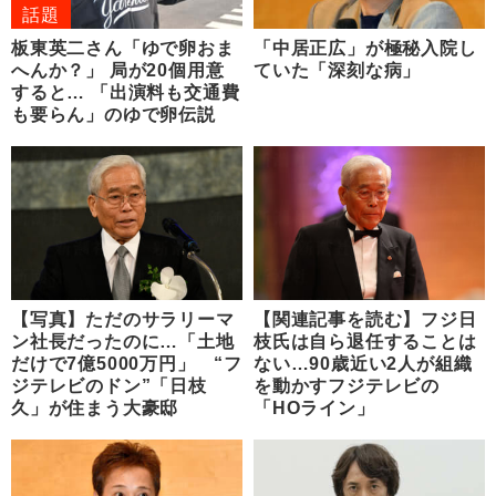
話題
板東英二さん「ゆで卵おま
「中居正広」が極秘入院し
へんか？」 局が20個用意
ていた「深刻な病」
すると… 「出演料も交通費
も要らん」のゆで卵伝説
【写真】ただのサラリーマ
【関連記事を読む】フジ日
ン社長だったのに…「土地
枝氏は自ら退任することは
だけで7億5000万円」 “フ
ない…90歳近い2人が組織
ジテレビのドン”「日枝
を動かすフジテレビの
久」が住まう大豪邸
「HOライン」