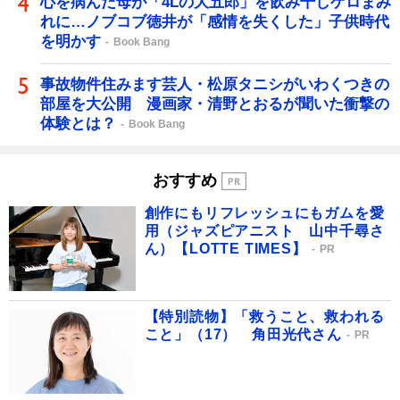
心を病んだ母が「4Lの大五郎」を飲み干しゲロまみ
れに…ノブコブ徳井が「感情を失くした」子供時代
を明かす
Book Bang
事故物件住みます芸人・松原タニシがいわくつきの
部屋を大公開 漫画家・清野とおるが聞いた衝撃の
体験とは？
Book Bang
おすすめ
創作にもリフレッシュにもガムを愛
用（ジャズピアニスト 山中千尋さ
ん）【LOTTE TIMES】
PR
【特別読物】「救うこと、救われる
こと」（17） 角田光代さん
PR