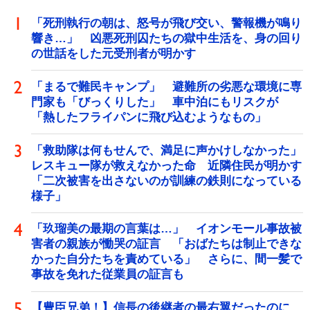
「死刑執行の朝は、怒号が飛び交い、警報機が鳴り
響き…」 凶悪死刑囚たちの獄中生活を、身の回り
の世話をした元受刑者が明かす
「まるで難民キャンプ」 避難所の劣悪な環境に専
門家も「びっくりした」 車中泊にもリスクが
「熱したフライパンに飛び込むようなもの」
「救助隊は何もせんで、満足に声かけしなかった」
レスキュー隊が救えなかった命 近隣住民が明かす
「二次被害を出さないのが訓練の鉄則になっている
様子」
「玖瑠美の最期の言葉は…」 イオンモール事故被
害者の親族が慟哭の証言 「おばたちは制止できな
かった自分たちを責めている」 さらに、間一髪で
事故を免れた従業員の証言も
【豊臣兄弟！】信長の後継者の最右翼だったのに