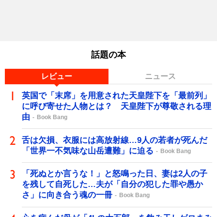
話題の本
レビュー
ニュース
英国で「末席」を用意された天皇陛下を「最前列」
に呼び寄せた人物とは？ 天皇陛下が尊敬される理
由
Book Bang
舌は欠損、衣服には高放射線…9人の若者が死んだ
「世界一不気味な山岳遭難」に迫る
Book Bang
「死ぬとか言うな！」と怒鳴った日、妻は2人の子
を残して自死した…夫が「自分の犯した罪や愚か
さ」に向き合う魂の一冊
Book Bang