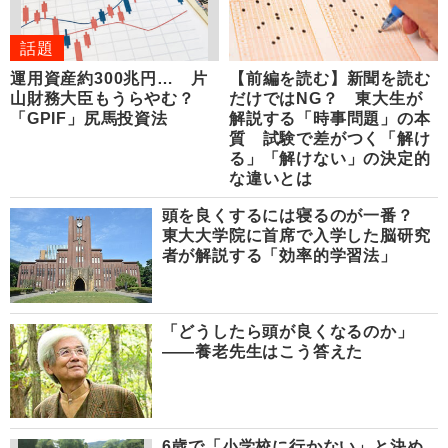
話題
運用資産約300兆円… 片
【前編を読む】新聞を読む
山財務大臣もうらやむ？
だけではNG？ 東大生が
「GPIF」尻馬投資法
解説する「時事問題」の本
質 試験で差がつく「解け
る」「解けない」の決定的
な違いとは
頭を良くするには寝るのが一番？
東大大学院に首席で入学した脳研究
者が解説する「効率的学習法」
「どうしたら頭が良くなるのか」
――養老先生はこう答えた
6歳で「小学校に行かない」と決め