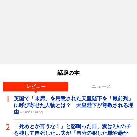
話題の本
レビュー
ニュース
英国で「末席」を用意された天皇陛下を「最前列」
に呼び寄せた人物とは？ 天皇陛下が尊敬される理
由
Book Bang
「死ぬとか言うな！」と怒鳴った日、妻は2人の子
を残して自死した…夫が「自分の犯した罪や愚か