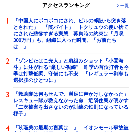
アクセスランキング
一覧
「中国人にボコボコにされ、ビルの6階から突き落
とされた」 「闇バイト」 トクリュウの使い捨て
にされた悲惨すぎる実態 募集時の約束は「月収
300万円」も、組織に入った瞬間、「お前たち
は…」
「ゾンビたばこ売人」と肩組みショット「小園海
斗」に注がれる“厳しい視線” 昨季の首位打者も今
季は打撃低調、守備にも不安 「レギュラー剥奪も
選択肢のひとつに」
「救助隊は何もせんで、満足に声かけしなかった」
レスキュー隊が救えなかった命 近隣住民が明かす
「二次被害を出さないのが訓練の鉄則になっている
様子」
「玖瑠美の最期の言葉は…」 イオンモール事故被