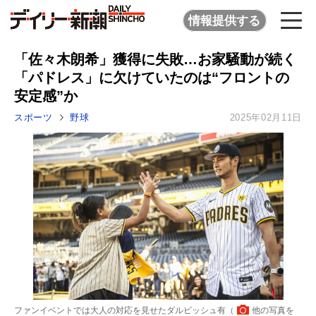
情報提供する
「佐々木朗希」獲得に失敗…お家騒動が続く
「パドレス」に欠けていたのは“フロントの
安定感”か
スポーツ
野球
2025年02月11日
ファンイベントでは大人の対応を見せたダルビッシュ有（
他の写真を