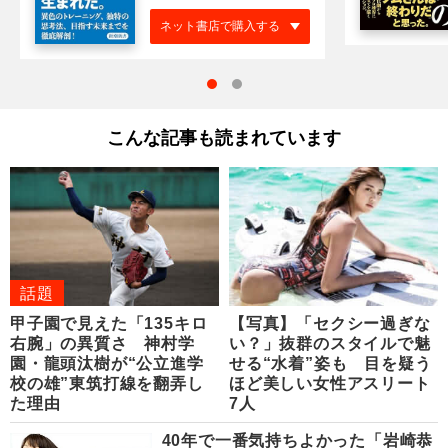
ネット書店で購入する
こんな記事も読まれています
話題
甲子園で見えた「135キロ
【写真】「セクシー過ぎな
右腕」の異質さ 神村学
い？」抜群のスタイルで魅
園・龍頭汰樹が“公立進学
せる“水着”姿も 目を疑う
校の雄”東筑打線を翻弄し
ほど美しい女性アスリート
た理由
7人
40年で一番気持ちよかった「岩崎恭