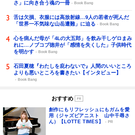
さ」に向き合う魂の一冊
Book Bang
舌は欠損、衣服には高放射線…9人の若者が死んだ
「世界一不気味な山岳遭難」に迫る
Book Bang
心を病んだ母が「4Lの大五郎」を飲み干しゲロまみ
れに…ノブコブ徳井が「感情を失くした」子供時代
を明かす
Book Bang
石田夏穂『わたしを庇わないで』人間のいいところ
よりも悪いところを書きたい【インタビュー】
Book Bang
おすすめ
創作にもリフレッシュにもガムを愛
用（ジャズピアニスト 山中千尋さ
ん）【LOTTE TIMES】
PR