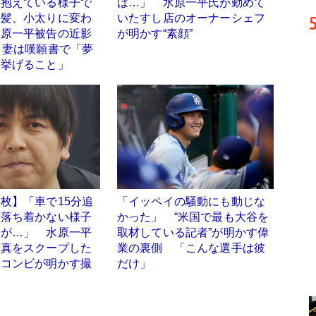
を抱えている様子で
は…」 水原一平氏が勤めて
長髪、小太りに変わ
いたすし店のオーナーシェフ
水原一平被告の近影
が明かす“素顔”
 妻は嘆願書で「夢
を挙げること」
枚】「車で15分追
「イッペイの騒動にも動じな
、落ち着かない様子
かった」 “米国で最も大谷を
ラが…」 水原一平
取材している記者”が明かす偉
写真をスクープした
業の裏側 「こんな選手は彼
チコンビが明かす撮
だけ」