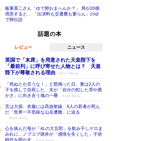
板東英二さん「ゆで卵おまへんか？」 局が20個
用意すると… 「出演料も交通費も要らん」のゆ
で卵伝説
話題の本
レビュー
ニュース
英国で「末席」を用意された天皇陛下を
「最前列」に呼び寄せた人物とは？ 天皇
陛下が尊敬される理由
Book Bang
「死ぬとか言うな！」と怒鳴った日、妻は2人の
子を残して自死した…夫が「自分の犯した罪や愚
かさ」に向き合う魂の一冊
Book Bang
舌は欠損、衣服には高放射線…9人の若者が死ん
だ「世界一不気味な山岳遭難」に迫る
Book Bang
心を病んだ母が「4Lの大五郎」を飲み干しゲロま
みれに…ノブコブ徳井が「感情を失くした」子供
時代を明かす
Book Bang