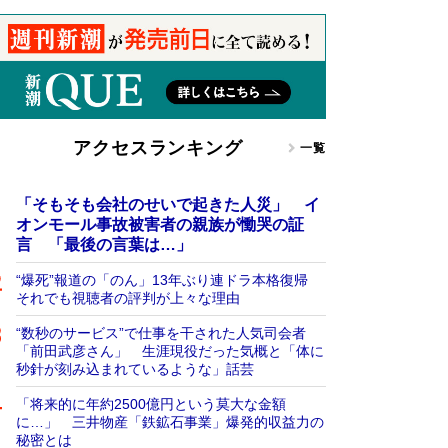
アクセスランキング
一覧
「そもそも会社のせいで起きた人災」 イ
オンモール事故被害者の親族が慟哭の証
言 「最後の言葉は…」
“爆死”報道の「のん」13年ぶり連ドラ本格復帰
それでも視聴者の評判が上々な理由
“数秒のサービス”で仕事を干された人気司会者
「前田武彦さん」 生涯現役だった気概と「体に
秒針が刻み込まれているような」話芸
「将来的に年約2500億円という莫大な金額
に…」 三井物産「鉄鉱石事業」爆発的収益力の
秘密とは