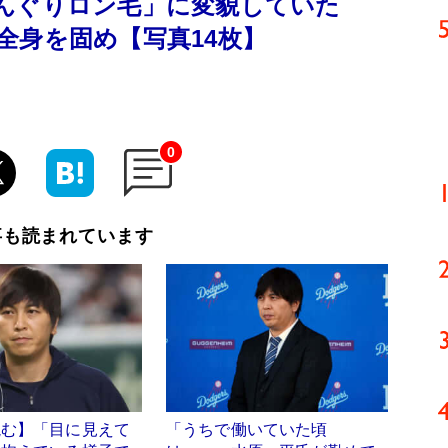
ずんぐりロン毛」に変貌していた
全身を固め【写真14枚】
0
事も読まれています
読む】「目に見えて
「うちで働いていた頃