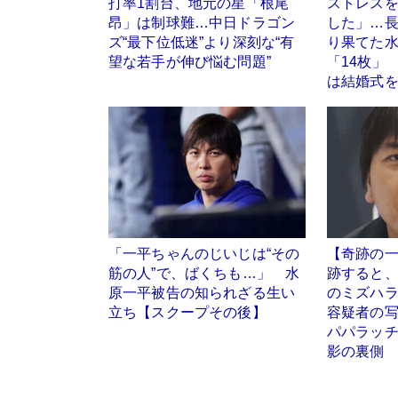
打率1割台、地元の星「根尾
ストレス
昂」は制球難…中日ドラゴン
した」…
ズ“最下位低迷”より深刻な“有
り果てた
望な若手が伸び悩む問題”
「14枚」
は結婚式
「一平ちゃんのじいじは“その
【奇跡の一
筋の人”で、ばくちも…」 水
跡すると
原一平被告の知られざる生い
のミズハ
立ち【スクープその後】
容疑者の
パパラッ
影の裏側