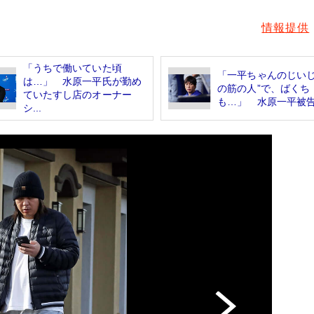
情報提供
「うちで働いていた頃
「一平ちゃんのじいじ
は…」 水原一平氏が勤め
の筋の人”で、ばくち
ていたすし店のオーナー
も…」 水原一平被告の
シ...