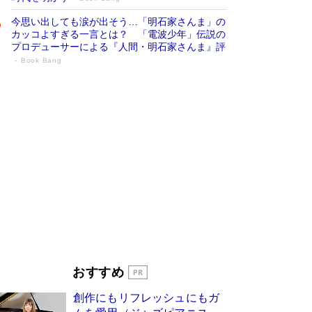
今思い出しても涙が出そう…「明石家さんま」の
カッコよすぎる一言とは？ 「電波少年」伝説の
プロデューサーによる『人間・明石家さんま』評
Book Bang
「宇宙兄弟」最終46巻がベストセラー1
位 宇宙開発への関心を押し上げた18年の
物語に幕 特装版には「宇宙で描かれたマ
ンガ」も収録
Book Bang
美輪明宏 晩年の回答を集めた『ほほえんで生き
るための人生相談』がランクイン［エンターテイ
メントベストセラー］
Book Bang
「『火垂るの墓』は、大嘘である」原作者が抱き
続けた“自責の念”とは…「自己憐憫は描きたくな
い」監督が徹底的にこだわったこと（後編） #
戦争の記憶
Book Bang
東野圭吾、伊坂幸太郎の人気シリーズ最新作どち
おすすめ
らも文庫化 映画化された直木賞受賞作もランク
イン［文庫ベストセラー］
Book Bang
創作にもリフレッシュにもガ
皇室はなぜ世界から尊敬されているのか？ 「天