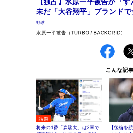
【独占】水原一平被告が「
未だ「大谷翔平」ブランドで
野球
水原一平被告（TURBO / BACKGRID）
こんな記
話題
将来の4番「森駿太」は2軍で
【後編を