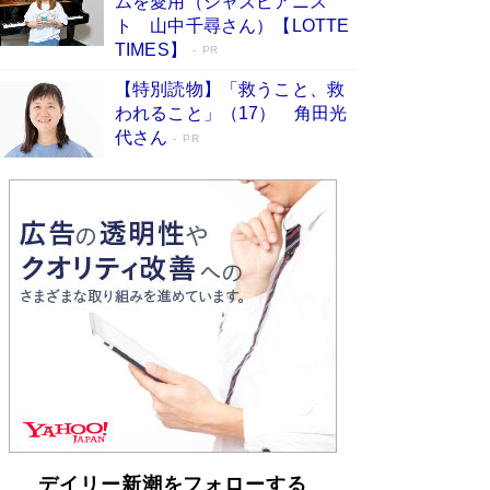
ムを愛用（ジャズピアニス
皇陛下はお元気でおられるか」がサウジ国王の第
ト 山中千尋さん）【LOTTE
一声になる理由
Book Bang
TIMES】
PR
【特別読物】「救うこと、救
われること」（17） 角田光
代さん
PR
デイリー新潮をフォローする