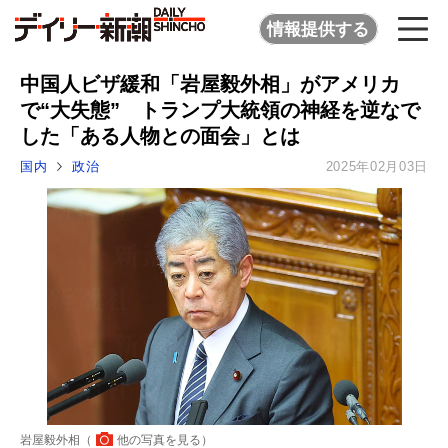
情報提供する
中国人ビザ緩和「岩屋毅外相」がアメリカ
で“大失態” トランプ大統領の神経を逆なで
した「ある人物との面会」とは
国内
政治
2025年02月03日
岩屋毅外相（
他の写真を見る
）