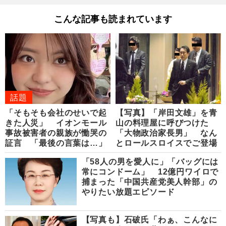
こんな記事も読まれています
話題
「そもそも会社のせいで起
【写真】「岸田文雄」を青
きた人災」 イオンモール
山の料理屋に呼びつけた
事故被害者の親族が慟哭の
「大物政治家長男」 なん
証言 「最後の言葉は…」
とロールスロイスでご登場
「58人の男を愛人に」「バッグには
常にコンドーム」 12億円ワイロで
捕まった「中国共産党美人幹部」の
やりたい放題エピソード
【写真も】石破氏「わぁ、こんなに