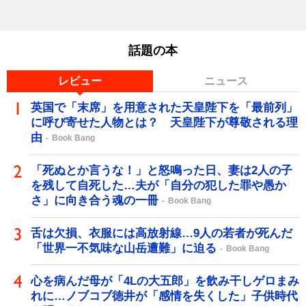
話題の本
レビュー
ニュース
英国で「末席」を用意された天皇陛下を「最前列」
に呼び寄せた人物とは？ 天皇陛下が尊敬される理
由
Book Bang
「死ぬとか言うな！」と怒鳴った日、妻は2人の子
を残して自死した…夫が「自分の犯した罪や愚か
さ」に向き合う魂の一冊
Book Bang
舌は欠損、衣服には高放射線…9人の若者が死んだ
「世界一不気味な山岳遭難」に迫る
Book Bang
心を病んだ母が「4Lの大五郎」を飲み干しゲロまみ
れに…ノブコブ徳井が「感情を失くした」子供時代