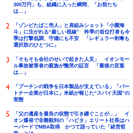
300万円」も、組織に入った瞬間、「お前たち
は…」
「ゾンビたばこ売人」と肩組みショット「小園海
斗」に注がれる“厳しい視線” 昨季の首位打者も今
季は打撃低調、守備にも不安 「レギュラー剥奪も
選択肢のひとつに」
「そもそも会社のせいで起きた人災」 イオンモー
ル事故被害者の親族が慟哭の証言 「最後の言葉
は…」
「プーチンの戦争を日本製品が支えている」「パー
トナー企業が日本に」米紙が報じた“スパイ天国”の
実態
「父の遺産を最良の状態で引き継ぐことが…」 イ
オン爆発で非難殺到の「ハビタ」エリート社長はハ
ーバードでMBA取得 かつて語っていた「経営哲