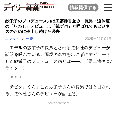
情報提供する
紗栄子のプロデュース力は工藤静香並み 長男・道休蓮
の「匂わせ」デビュー…「銭ゲバ」と呼ばれてもビジネ
スのために炎上し続けた過去
エンタメ
芸能
2025年02月01日
モデルの紗栄子の長男とされる道休蓮のデビューが
話題を呼んでいる。両親の名前を出さずにデビューさ
せた紗栄子のプロデュース術とは――。【冨士海ネコ/
ライター】
＊＊＊
「チビダルくん」こと紗栄子さんの長男ではと目され
る、道休蓮さんのデビューが話題だ。...
Advertisement