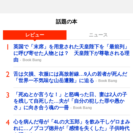
話題の本
レビュー
ニュース
英国で「末席」を用意された天皇陛下を「最前列」
に呼び寄せた人物とは？ 天皇陛下が尊敬される理
由
Book Bang
舌は欠損、衣服には高放射線…9人の若者が死んだ
「世界一不気味な山岳遭難」に迫る
Book Bang
「死ぬとか言うな！」と怒鳴った日、妻は2人の子
を残して自死した…夫が「自分の犯した罪や愚か
さ」に向き合う魂の一冊
Book Bang
心を病んだ母が「4Lの大五郎」を飲み干しゲロまみ
れに…ノブコブ徳井が「感情を失くした」子供時代