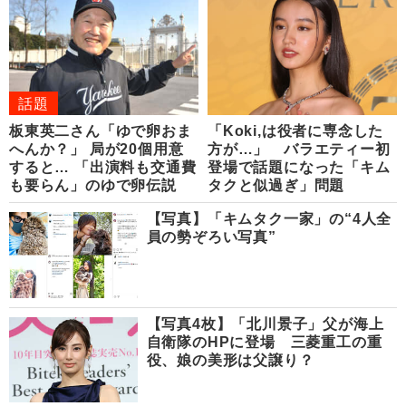
話題
板東英二さん「ゆで卵おま
「Koki,は役者に専念した
へんか？」 局が20個用意
方が…」 バラエティー初
すると… 「出演料も交通費
登場で話題になった「キム
も要らん」のゆで卵伝説
タクと似過ぎ」問題
【写真】「キムタク一家」の“4人全
員の勢ぞろい写真”
【写真4枚】「北川景子」父が海上
自衛隊のHPに登場 三菱重工の重
役、娘の美形は父譲り？