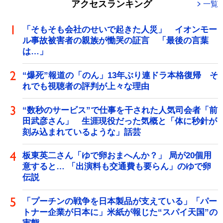
アクセスランキング
一覧
「そもそも会社のせいで起きた人災」 イオンモー
ル事故被害者の親族が慟哭の証言 「最後の言葉
は…」
“爆死”報道の「のん」13年ぶり連ドラ本格復帰 そ
れでも視聴者の評判が上々な理由
“数秒のサービス”で仕事を干された人気司会者「前
田武彦さん」 生涯現役だった気概と「体に秒針が
刻み込まれているような」話芸
板東英二さん「ゆで卵おまへんか？」 局が20個用
意すると… 「出演料も交通費も要らん」のゆで卵
伝説
「プーチンの戦争を日本製品が支えている」「パー
トナー企業が日本に」米紙が報じた“スパイ天国”の