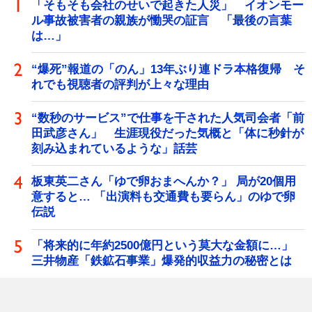
「そもそも会社のせいで起きた人災」 イオンモー
ル事故被害者の親族が慟哭の証言 「最後の言葉
は…」
“爆死”報道の「のん」13年ぶり連ドラ本格復帰 そ
れでも視聴者の評判が上々な理由
“数秒のサービス”で仕事を干された人気司会者「前
田武彦さん」 生涯現役だった気概と「体に秒針が
刻み込まれているような」話芸
板東英二さん「ゆで卵おまへんか？」 局が20個用
意すると… 「出演料も交通費も要らん」のゆで卵
伝説
「将来的に年約2500億円という莫大な金額に…」
三井物産「鉄鉱石事業」爆発的収益力の秘密とは