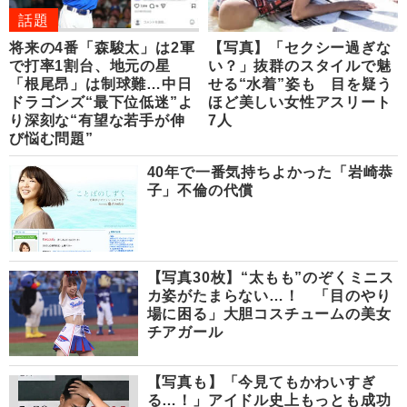
話題
将来の4番「森駿太」は2軍
【写真】「セクシー過ぎな
で打率1割台、地元の星
い？」抜群のスタイルで魅
「根尾昂」は制球難…中日
せる“水着”姿も 目を疑う
ドラゴンズ“最下位低迷”よ
ほど美しい女性アスリート
り深刻な“有望な若手が伸
7人
び悩む問題”
40年で一番気持ちよかった「岩崎恭
子」不倫の代償
【写真30枚】“太もも”のぞくミニス
カ姿がたまらない…！ 「目のやり
場に困る」大胆コスチュームの美女
チアガール
【写真も】「今見てもかわいすぎ
る…！」アイドル史上もっとも成功