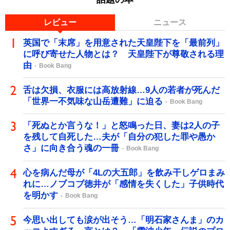
レビュー
ニュース
英国で「末席」を用意された天皇陛下を「最前列」
に呼び寄せた人物とは？ 天皇陛下が尊敬される理
由
Book Bang
舌は欠損、衣服には高放射線…9人の若者が死んだ
「世界一不気味な山岳遭難」に迫る
Book Bang
「死ぬとか言うな！」と怒鳴った日、妻は2人の子
を残して自死した…夫が「自分の犯した罪や愚か
さ」に向き合う魂の一冊
Book Bang
心を病んだ母が「4Lの大五郎」を飲み干しゲロまみ
れに…ノブコブ徳井が「感情を失くした」子供時代
を明かす
Book Bang
今思い出しても涙が出そう…「明石家さんま」のカ