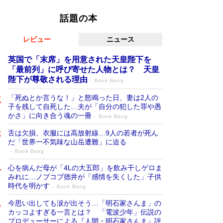
話題の本
レビュー
ニュース
英国で「末席」を用意された天皇陛下を
「最前列」に呼び寄せた人物とは？ 天皇
陛下が尊敬される理由
Book Bang
「死ぬとか言うな！」と怒鳴った日、妻は2人の
子を残して自死した…夫が「自分の犯した罪や愚
かさ」に向き合う魂の一冊
Book Bang
舌は欠損、衣服には高放射線…9人の若者が死ん
だ「世界一不気味な山岳遭難」に迫る
Book Bang
心を病んだ母が「4Lの大五郎」を飲み干しゲロま
みれに…ノブコブ徳井が「感情を失くした」子供
時代を明かす
Book Bang
今思い出しても涙が出そう…「明石家さんま」の
カッコよすぎる一言とは？ 「電波少年」伝説の
プロデューサーによる『人間・明石家さんま』評