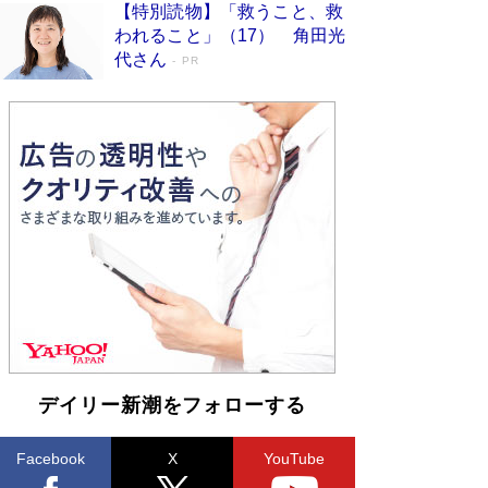
【特別読物】「救うこと、救
われること」（17） 角田光
代さん
PR
デイリー新潮をフォローする
Facebook
X
YouTube