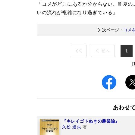
「コメがどこにあるか分からない。昨夏の
いの流れが複雑になり過ぎている」
次ページ：
コメ
前へ
1
[
あわせ
『キレイゴトぬきの農業論』
久松 達央
著