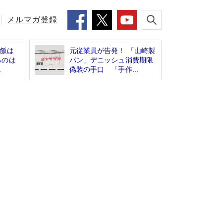
メルマガ登録
は飯は
元従業員が告発！ 「山崎製
るのは
パン」デニッシュ消費期限
.
偽装の手口 「手作...