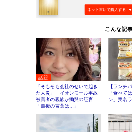
ネット書店で購入する
こんな記
話題
「そもそも会社のせいで起き
【ランチパ
た人災」 イオンモール事故
「食べて
被害者の親族が慟哭の証言
ン」実名
「最後の言葉は…」