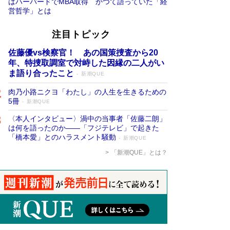
はハーバードでMBA取得 かつて語っていた「経
営哲学」とは
注目トピック
佐藤優vs検察官！ あの国策捜査から20
年、特捜取調室で対峙した因縁の二人がい
ま語り合ったこと
新潮QUE
肉乃小路ニクヨ「わたし」の人生を生きるための
5冊
新潮QUE
〈本人インタビュー〉渦中の当事者「佐藤二朗」
は何を語ったのか――「フジテレビ」で起きた
「橋本愛」とのハラスメント騒動
新潮QUE
「新潮QUE」とは？