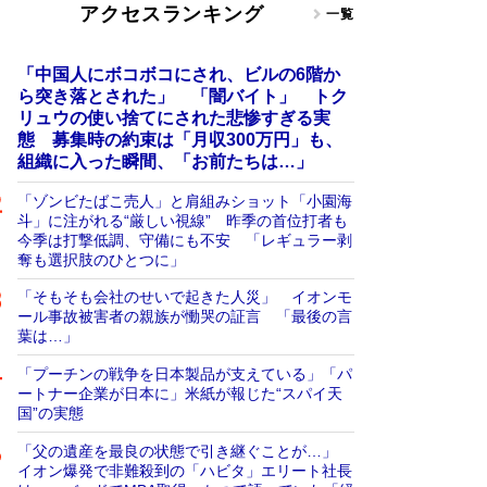
アクセスランキング
一覧
「中国人にボコボコにされ、ビルの6階か
ら突き落とされた」 「闇バイト」 トク
リュウの使い捨てにされた悲惨すぎる実
態 募集時の約束は「月収300万円」も、
組織に入った瞬間、「お前たちは…」
「ゾンビたばこ売人」と肩組みショット「小園海
斗」に注がれる“厳しい視線” 昨季の首位打者も
今季は打撃低調、守備にも不安 「レギュラー剥
奪も選択肢のひとつに」
「そもそも会社のせいで起きた人災」 イオンモ
ール事故被害者の親族が慟哭の証言 「最後の言
葉は…」
「プーチンの戦争を日本製品が支えている」「パ
ートナー企業が日本に」米紙が報じた“スパイ天
国”の実態
「父の遺産を最良の状態で引き継ぐことが…」
イオン爆発で非難殺到の「ハビタ」エリート社長