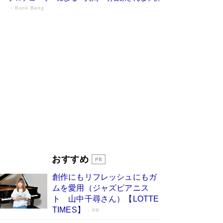
Book Bang
「『火垂るの墓』は、大嘘である」原作者
が抱き続けた“自責の念”とは…「自己憐憫
は描きたくない」監督が徹底的にこだわっ
たこと（後編） #戦争の記憶
Book Bang
「叱って伸びるやつは、褒めたらもっと伸びる」
俳優・高嶋政伸が家族に教わった“人を育てるコ
ツ”…芸への考え方を明かす
Book Bang
美輪明宏 晩年の回答を集めた『ほほえんで生き
るための人生相談』がランクイン［エンターテイ
メントベストセラー］
Book Bang
「宇宙兄弟」最終46巻がベストセラー1位 宇宙
開発への関心を押し上げた18年の物語に幕 特装
おすすめ
版には「宇宙で描かれたマンガ」も収録
Book Bang
創作にもリフレッシュにもガ
友近氏、絶賛！ 鎌倉を舞台に、孤独を抱えた
ムを愛用（ジャズピアニス
人々が新たな一歩を踏み出す連作短篇集『海のほ
ト 山中千尋さん）【LOTTE
とりのプラネット』試し読み
Book Bang
TIMES】
PR