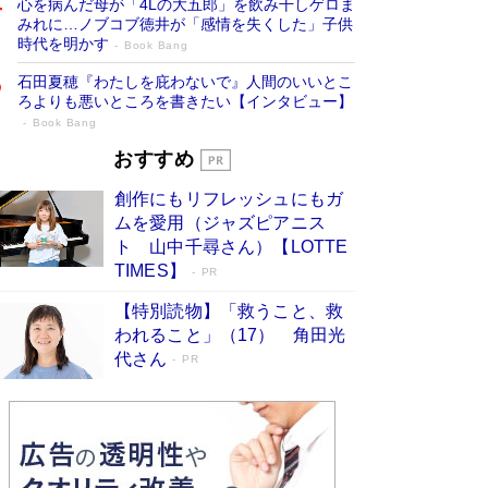
心を病んだ母が「4Lの大五郎」を飲み干しゲロま
みれに…ノブコブ徳井が「感情を失くした」子供
時代を明かす
Book Bang
石田夏穂『わたしを庇わないで』人間のいいとこ
ろよりも悪いところを書きたい【インタビュー】
Book Bang
「叱って伸びるやつは、褒めたらもっと伸
おすすめ
びる」俳優・高嶋政伸が家族に教わっ
創作にもリフレッシュにもガ
た“人を育てるコツ”…芸への考え方を明か
ムを愛用（ジャズピアニス
す
Book Bang
ト 山中千尋さん）【LOTTE
「『火垂るの墓』は、大嘘である」原作者が抱き
TIMES】
PR
続けた“自責の念”とは…「自己憐憫は描きたくな
い」監督が徹底的にこだわったこと（後編） #
【特別読物】「救うこと、救
戦争の記憶
Book Bang
われること」（17） 角田光
代さん
美輪明宏 晩年の回答を集めた『ほほえんで生き
PR
るための人生相談』がランクイン［エンターテイ
メントベストセラー］
Book Bang
「宇宙兄弟」最終46巻がベストセラー1位 宇宙
開発への関心を押し上げた18年の物語に幕 特装
版には「宇宙で描かれたマンガ」も収録