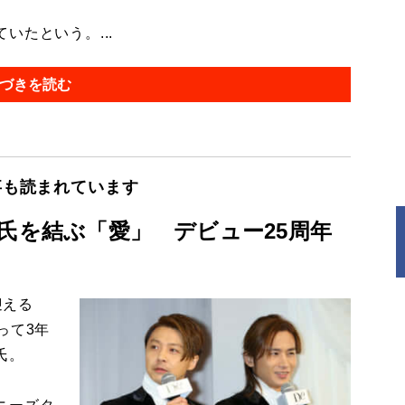
たという。...
づきを読む
事も読まれています
喜多川氏を結ぶ「愛」 デビュー25周年
迎える
なって3年
氏。