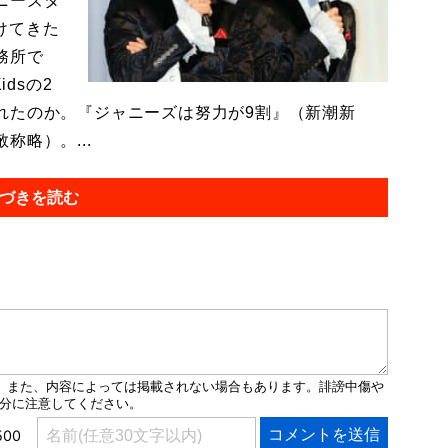
ニーズタ
かけてきた
務所で
dsの2
れたのか。『ジャニーズは努力が9割』（新潮新
略）。...
づきを読む