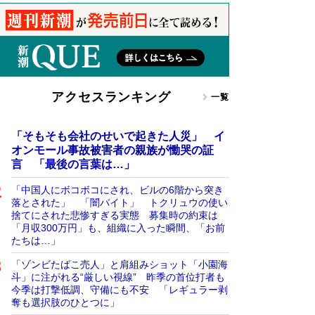
アクセスランキング
一覧
「そもそも会社のせいで起きた人災」 イ
オンモール事故被害者の親族が慟哭の証
言 「最後の言葉は…」
「中国人にボコボコにされ、ビルの6階から突き
落とされた」 「闇バイト」 トクリュウの使い
捨てにされた悲惨すぎる実態 募集時の約束は
「月収300万円」も、組織に入った瞬間、「お前
たちは…」
「ゾンビたばこ売人」と肩組みショット「小園海
斗」に注がれる“厳しい視線” 昨季の首位打者も
今季は打撃低調、守備にも不安 「レギュラー剥
奪も選択肢のひとつに」