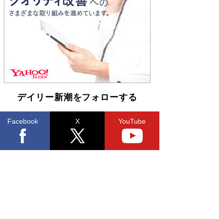
Book Bang
友近氏、絶賛！ 鎌倉を舞台に、孤独を抱えた
人々が新たな一歩を踏み出す連作短篇集『海のほ
とりのプラネット』試し読み
Book Bang
デイリー新潮をフォローする
Facebook
X
YouTube