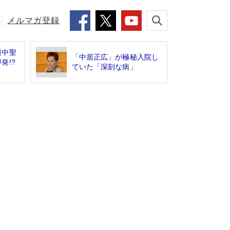
メルマガ登録
田中聖
「中居正広」が極秘入院し
発!?
ていた「深刻な病」