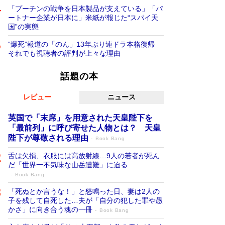
「プーチンの戦争を日本製品が支えている」「パ
ートナー企業が日本に」米紙が報じた“スパイ天
国”の実態
“爆死”報道の「のん」13年ぶり連ドラ本格復帰
それでも視聴者の評判が上々な理由
話題の本
レビュー
ニュース
英国で「末席」を用意された天皇陛下を
「最前列」に呼び寄せた人物とは？ 天皇
陛下が尊敬される理由
Book Bang
舌は欠損、衣服には高放射線…9人の若者が死ん
だ「世界一不気味な山岳遭難」に迫る
Book Bang
「死ぬとか言うな！」と怒鳴った日、妻は2人の
子を残して自死した…夫が「自分の犯した罪や愚
かさ」に向き合う魂の一冊
Book Bang