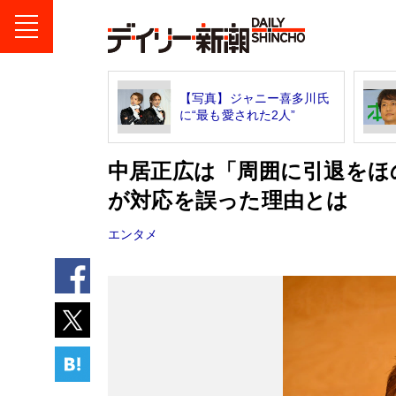
【写真】ジャニー喜多川氏
に“最も愛された2人”
中居正広は「周囲に引退をほ
が対応を誤った理由とは
エンタメ