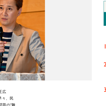
正広
早々、民
問題の“舞