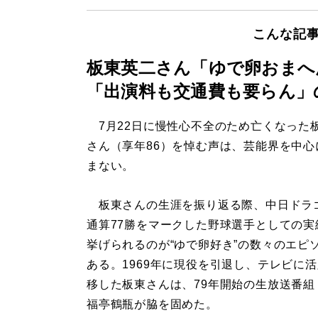
こんな記
板東英二さん「ゆで卵おまへ
「出演料も交通費も要らん」
7月22日に慢性心不全のため亡くなった
さん（享年86）を悼む声は、芸能界を中心
まない。
板東さんの生涯を振り返る際、中日ドラ
通算77勝をマークした野球選手としての実
挙げられるのが“ゆで卵好き”の数々のエピ
ある。1969年に現役を引退し、テレビに
移した板東さんは、79年開始の生放送番組
福亭鶴瓶が脇を固めた。