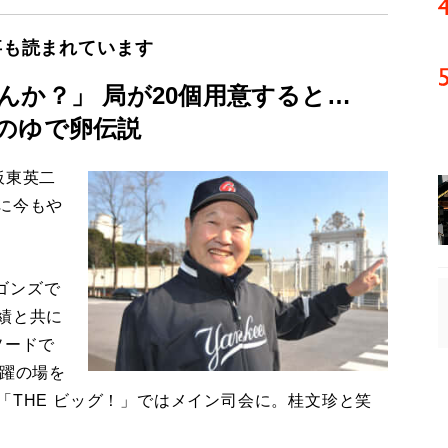
事も読まれています
んか？」 局が20個用意すると…
のゆで卵伝説
板東英二
に今もや
ゴンズで
績と共に
ソードで
活躍の場を
「THE ビッグ！」ではメイン司会に。桂文珍と笑