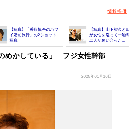
情報提供
【写真】「香取慎吾のハワ
【写真】山下智久と
イ婚前旅行」の2ショット
が女性を巡って一触即
写真
二人が奪い合った...
のめかしている」 フジ女性幹部
2025年01月10日