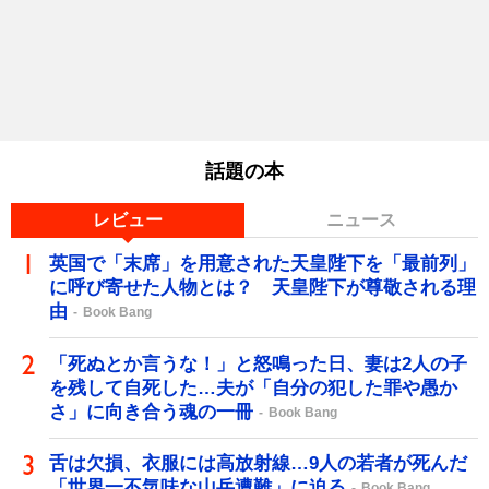
話題の本
レビュー
ニュース
英国で「末席」を用意された天皇陛下を「最前列」
に呼び寄せた人物とは？ 天皇陛下が尊敬される理
由
Book Bang
「死ぬとか言うな！」と怒鳴った日、妻は2人の子
を残して自死した…夫が「自分の犯した罪や愚か
さ」に向き合う魂の一冊
Book Bang
舌は欠損、衣服には高放射線…9人の若者が死んだ
「世界一不気味な山岳遭難」に迫る
Book Bang