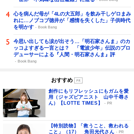
心を病んだ母が「4Lの大五郎」を飲み干しゲロまみ
れに…ノブコブ徳井が「感情を失くした」子供時代
を明かす
Book Bang
今思い出しても涙が出そう…「明石家さんま」のカ
ッコよすぎる一言とは？ 「電波少年」伝説のプロ
デューサーによる『人間・明石家さんま』評
Book Bang
おすすめ
創作にもリフレッシュにもガムを愛
用（ジャズピアニスト 山中千尋さ
ん）【LOTTE TIMES】
PR
【特別読物】「救うこと、救われる
こと」（17） 角田光代さん
PR