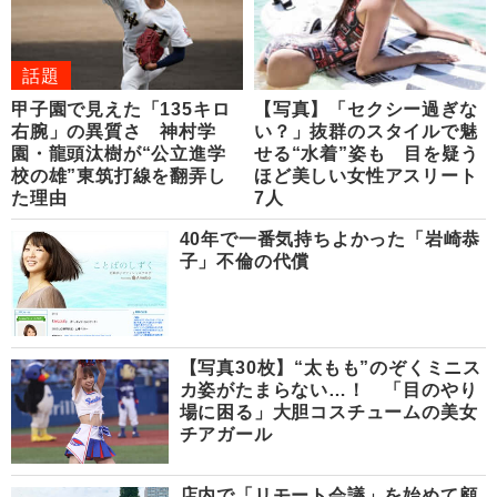
話題
甲子園で見えた「135キロ
【写真】「セクシー過ぎな
右腕」の異質さ 神村学
い？」抜群のスタイルで魅
園・龍頭汰樹が“公立進学
せる“水着”姿も 目を疑う
校の雄”東筑打線を翻弄し
ほど美しい女性アスリート
た理由
7人
40年で一番気持ちよかった「岩崎恭
子」不倫の代償
【写真30枚】“太もも”のぞくミニス
カ姿がたまらない…！ 「目のやり
場に困る」大胆コスチュームの美女
チアガール
店内で「リモート会議」を始めて顧