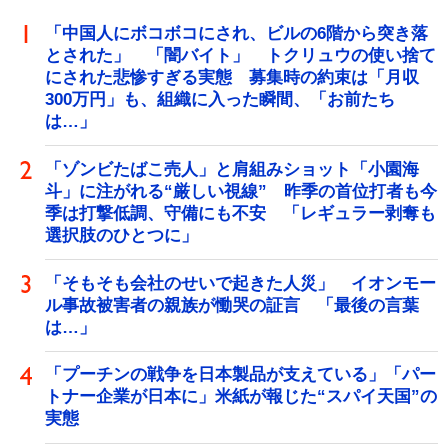
「中国人にボコボコにされ、ビルの6階から突き落
とされた」 「闇バイト」 トクリュウの使い捨て
にされた悲惨すぎる実態 募集時の約束は「月収
300万円」も、組織に入った瞬間、「お前たち
は…」
「ゾンビたばこ売人」と肩組みショット「小園海
斗」に注がれる“厳しい視線” 昨季の首位打者も今
季は打撃低調、守備にも不安 「レギュラー剥奪も
選択肢のひとつに」
「そもそも会社のせいで起きた人災」 イオンモー
ル事故被害者の親族が慟哭の証言 「最後の言葉
は…」
「プーチンの戦争を日本製品が支えている」「パー
トナー企業が日本に」米紙が報じた“スパイ天国”の
実態