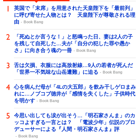
英国で「末席」を用意された天皇陛下を「最前列」
に呼び寄せた人物とは？ 天皇陛下が尊敬される理
由
Book Bang
「死ぬとか言うな！」と怒鳴った日、妻は2人の子
を残して自死した…夫が「自分の犯した罪や愚か
さ」に向き合う魂の一冊
Book Bang
舌は欠損、衣服には高放射線…9人の若者が死んだ
「世界一不気味な山岳遭難」に迫る
Book Bang
心を病んだ母が「4Lの大五郎」を飲み干しゲロまみ
れに…ノブコブ徳井が「感情を失くした」子供時代
を明かす
Book Bang
今思い出しても涙が出そう…「明石家さんま」のカ
ッコよすぎる一言とは？ 「電波少年」伝説のプロ
デューサーによる『人間・明石家さんま』評
Book Bang