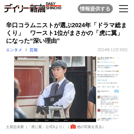
情報提供する
辛口コラムニストが選ぶ2024年「ドラマ総ま
くり」 ワースト1位がまさかの「虎に翼」
になった“深い理由”
エンタメ
芸能
2024年12月30日
土居志央梨（「虎に翼」公式Xより）（
他の写真を見る
）