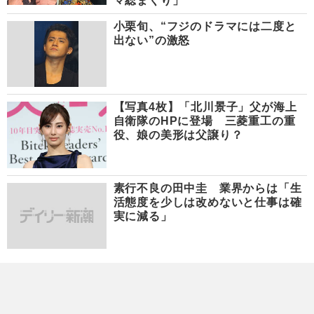
マ総まくり」
小栗旬、“フジのドラマには二度と
出ない”の激怒
【写真4枚】「北川景子」父が海上
自衛隊のHPに登場 三菱重工の重
役、娘の美形は父譲り？
素行不良の田中圭 業界からは「生
活態度を少しは改めないと仕事は確
実に減る」