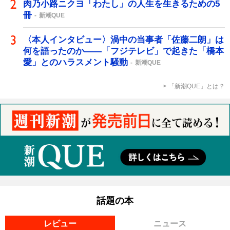
肉乃小路ニクヨ「わたし」の人生を生きるための5
冊
新潮QUE
〈本人インタビュー〉渦中の当事者「佐藤二朗」は
何を語ったのか――「フジテレビ」で起きた「橋本
愛」とのハラスメント騒動
新潮QUE
「新潮QUE」とは？
話題の本
レビュー
ニュース