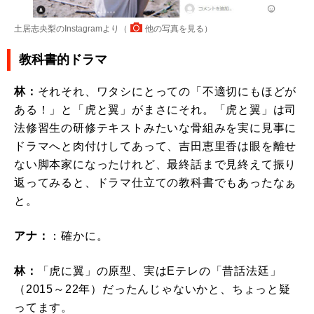
土居志央梨のInstagramより（
他の写真を見る
）
教科書的ドラマ
林：
それそれ、ワタシにとっての「不適切にもほどが
ある！」と「虎と翼」がまさにそれ。「虎と翼」は司
法修習生の研修テキストみたいな骨組みを実に見事に
ドラマへと肉付けしてあって、吉田恵里香は眼を離せ
ない脚本家になったけれど、最終話まで見終えて振り
返ってみると、ドラマ仕立ての教科書でもあったなぁ
と。
アナ：
：確かに。
林：
「虎に翼」の原型、実はEテレの「昔話法廷」
（2015～22年）だったんじゃないかと、ちょっと疑
ってます。