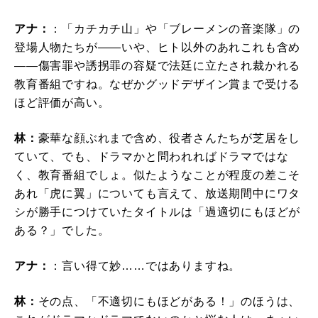
アナ：
：「カチカチ山」や「ブレーメンの音楽隊」の
登場人物たちが――いや、ヒト以外のあれこれも含め
――傷害罪や誘拐罪の容疑で法廷に立たされ裁かれる
教育番組ですね。なぜかグッドデザイン賞まで受ける
ほど評価が高い。
林：
豪華な顔ぶれまで含め、役者さんたちが芝居をし
ていて、でも、ドラマかと問われればドラマではな
く、教育番組でしょ。似たようなことが程度の差こそ
あれ「虎に翼」についても言えて、放送期間中にワタ
シが勝手につけていたタイトルは「過適切にもほどが
ある？」でした。
アナ：
：言い得て妙……ではありますね。
林：
その点、「不適切にもほどがある！」のほうは、