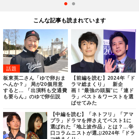
こんな記事も読まれています
話題
板東英二さん「ゆで卵おま
【前編を読む】2024年「ド
へんか？」 局が20個用意
ラマ総まくり」 新企
すると… 「出演料も交通費
画！“最強の頭脳”に「連ド
も要らん」のゆで卵伝説
ラ」ベスト＆ワーストを選
ばせてみた
【中編を読む】「ネトフリ」「アマ
プラ」ドラマを押さえてベスト1に
選ばれた「地上波作品」とは？…辛
口コラムニストが選ぶ2024年「ドラ