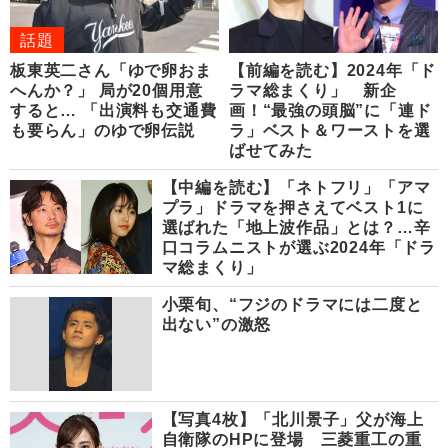
話題
板東英二さん「ゆで卵おま
【前編を読む】2024年「ド
へんか？」 局が20個用意
ラマ総まくり」 新企
すると… 「出演料も交通費
画！“最強の頭脳”に「連ド
も要らん」のゆで卵伝説
ラ」ベスト＆ワーストを選
ばせてみた
【中編を読む】「ネトフリ」「アマ
プラ」ドラマを押さえてベスト1に
選ばれた「地上波作品」とは？…辛
口コラムニストが選ぶ2024年「ドラ
マ総まくり」
小栗旬、“フジのドラマには二度と
出ない”の激怒
【写真4枚】「北川景子」父が海上
自衛隊のHPに登場 三菱重工の重