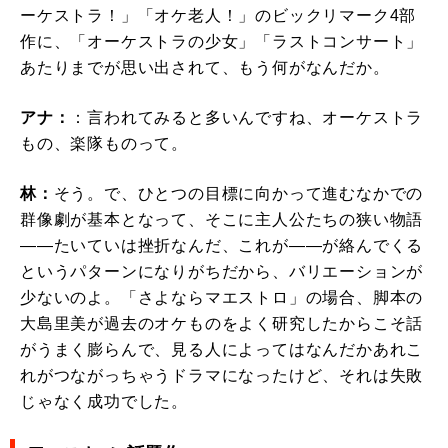
ーケストラ！」「オケ老人！」のビックリマーク4部
作に、「オーケストラの少女」「ラストコンサート」
あたりまでが思い出されて、もう何がなんだか。
アナ：
：言われてみると多いんですね、オーケストラ
もの、楽隊ものって。
林：
そう。で、ひとつの目標に向かって進むなかでの
群像劇が基本となって、そこに主人公たちの狭い物語
――たいていは挫折なんだ、これが――が絡んでくる
というパターンになりがちだから、バリエーションが
少ないのよ。「さよならマエストロ」の場合、脚本の
大島里美が過去のオケものをよく研究したからこそ話
がうまく膨らんで、見る人によってはなんだかあれこ
れがつながっちゃうドラマになったけど、それは失敗
じゃなく成功でした。