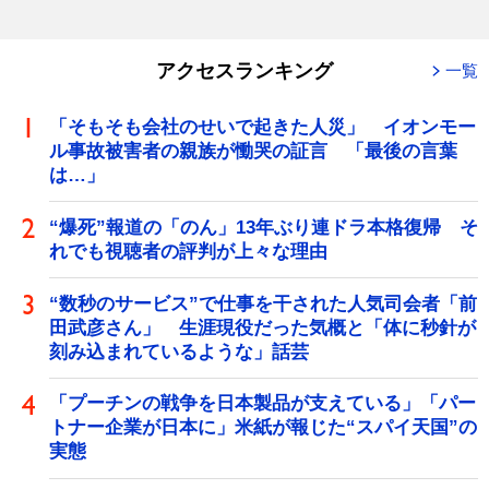
アクセスランキング
一覧
「そもそも会社のせいで起きた人災」 イオンモー
ル事故被害者の親族が慟哭の証言 「最後の言葉
は…」
“爆死”報道の「のん」13年ぶり連ドラ本格復帰 そ
れでも視聴者の評判が上々な理由
“数秒のサービス”で仕事を干された人気司会者「前
田武彦さん」 生涯現役だった気概と「体に秒針が
刻み込まれているような」話芸
「プーチンの戦争を日本製品が支えている」「パー
トナー企業が日本に」米紙が報じた“スパイ天国”の
実態