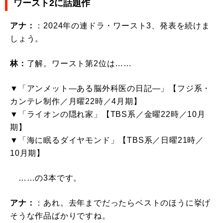
ワースト2に話題作
アナ：
：2024年の連ドラ・ワースト3、発表を続けま
しょう。
林：
了解。ワースト第2位は……
▼「アンメット―ある脳外科医の日記―」【フジ系・
カンテレ制作／月曜22時／4月期】
▼「ライオンの隠れ家」【TBS系／金曜22時／10月
期】
▼「海に眠るダイヤモンド」【TBS系／日曜21時／
10月期】
……の3本です。
アナ：
：あれ。去年までだったらベストのほうに挙げ
そうな作品ばかりですね。