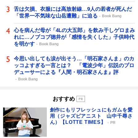
舌は欠損、衣服には高放射線…9人の若者が死んだ
「世界一不気味な山岳遭難」に迫る
Book Bang
心を病んだ母が「4Lの大五郎」を飲み干しゲロまみ
れに…ノブコブ徳井が「感情を失くした」子供時代
を明かす
Book Bang
今思い出しても涙が出そう…「明石家さんま」のカ
ッコよすぎる一言とは？ 「電波少年」伝説のプロ
デューサーによる『人間・明石家さんま』評
Book Bang
おすすめ
創作にもリフレッシュにもガムを愛
用（ジャズピアニスト 山中千尋さ
ん）【LOTTE TIMES】
PR