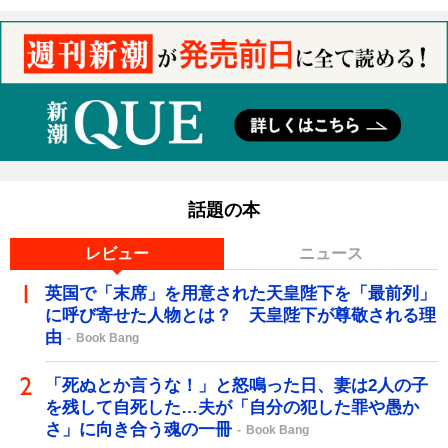
話題の本
レビュー
ニュース
英国で「末席」を用意された天皇陛下を「最前列」
に呼び寄せた人物とは？ 天皇陛下が尊敬される理
由
Book Bang
「死ぬとか言うな！」と怒鳴った日、妻は2人の子
を残して自死した…夫が「自分の犯した罪や愚か
さ」に向き合う魂の一冊
Book Bang