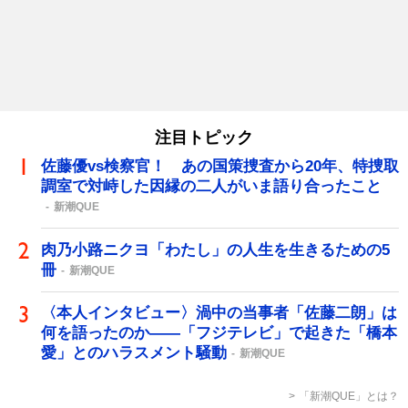
注目トピック
佐藤優vs検察官！ あの国策捜査から20年、特捜取
調室で対峙した因縁の二人がいま語り合ったこと
新潮QUE
肉乃小路ニクヨ「わたし」の人生を生きるための5
冊
新潮QUE
〈本人インタビュー〉渦中の当事者「佐藤二朗」は
何を語ったのか――「フジテレビ」で起きた「橋本
愛」とのハラスメント騒動
新潮QUE
「新潮QUE」とは？