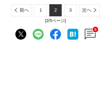
前へ
1
2
3
次へ
[2/5ページ]
0