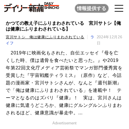
情報提供する
かつての教え子にふりまわされている 宮川サトシ【俺
は健康にふりまわされている】
宮川サトシ 俺は健康にふりまわされている
ラ
2024年12月26
イフ
日
2019年に映画化もされた、自伝エッセイ『母を亡
くした時、僕は遺骨を食べたいと思った。』や2019
年第22回文化庁メディア芸術祭でマンガ部門優秀賞を
受賞した『宇宙戦艦ティラミス』（原作）など、今話
題の漫画家・宮川サトシさんが、なんと『週刊新潮』
で「俺は健康にふりまわされている」を連載中！ テ
ーマとなるのはズバリ『健康』！ 実は、宮川さんは
健康に気遣うどころか、健康にグルングルンふりまわ
されるほど、健康意識が暴走中。...
Advertisement