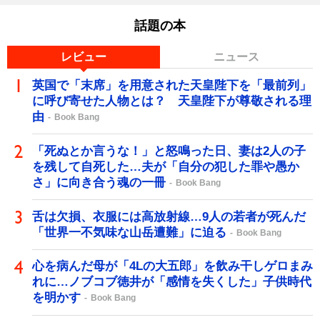
話題の本
レビュー
ニュース
英国で「末席」を用意された天皇陛下を「最前列」
に呼び寄せた人物とは？ 天皇陛下が尊敬される理
由
Book Bang
「死ぬとか言うな！」と怒鳴った日、妻は2人の子
を残して自死した…夫が「自分の犯した罪や愚か
さ」に向き合う魂の一冊
Book Bang
舌は欠損、衣服には高放射線…9人の若者が死んだ
「世界一不気味な山岳遭難」に迫る
Book Bang
心を病んだ母が「4Lの大五郎」を飲み干しゲロまみ
れに…ノブコブ徳井が「感情を失くした」子供時代
を明かす
Book Bang