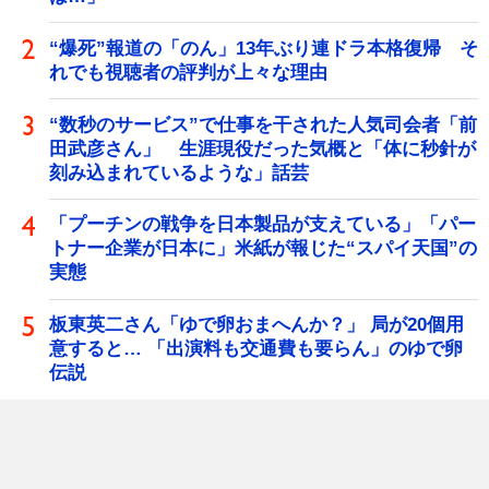
“爆死”報道の「のん」13年ぶり連ドラ本格復帰 そ
れでも視聴者の評判が上々な理由
“数秒のサービス”で仕事を干された人気司会者「前
田武彦さん」 生涯現役だった気概と「体に秒針が
刻み込まれているような」話芸
「プーチンの戦争を日本製品が支えている」「パー
トナー企業が日本に」米紙が報じた“スパイ天国”の
実態
板東英二さん「ゆで卵おまへんか？」 局が20個用
意すると… 「出演料も交通費も要らん」のゆで卵
伝説