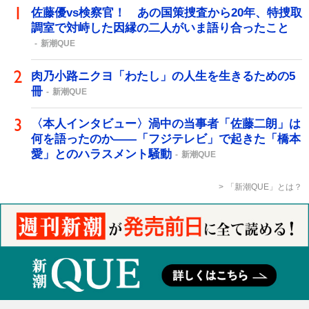
佐藤優vs検察官！ あの国策捜査から20年、特捜取
調室で対峙した因縁の二人がいま語り合ったこと
新潮QUE
肉乃小路ニクヨ「わたし」の人生を生きるための5
冊
新潮QUE
〈本人インタビュー〉渦中の当事者「佐藤二朗」は
何を語ったのか――「フジテレビ」で起きた「橋本
愛」とのハラスメント騒動
新潮QUE
「新潮QUE」とは？