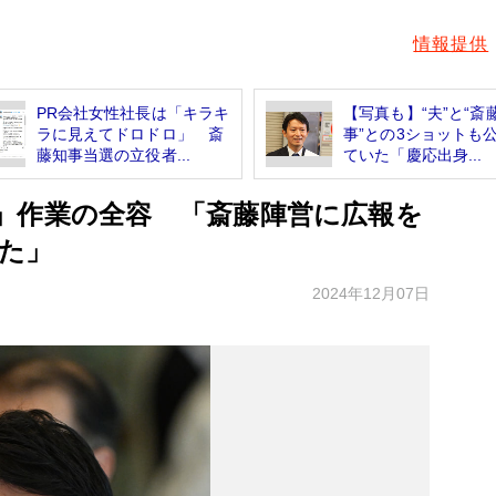
情報提供
PR会社女性社長は「キラキ
【写真も】“夫”と“斎
ラに見えてドロドロ」 斎
事”との3ショットも
藤知事当選の立役者...
ていた「慶応出身...
」作業の全容 「斎藤陣営に広報を
た」
2024年12月07日