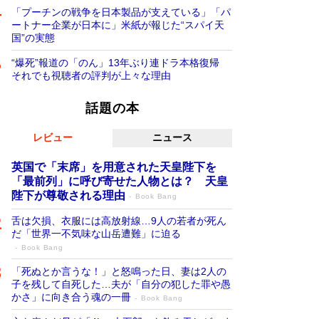
「プーチンの戦争を日本製品が支えている」「パ
ートナー企業が日本に」米紙が報じた“スパイ天
国”の実態
“爆死”報道の「のん」13年ぶり連ドラ本格復帰
それでも視聴者の評判が上々な理由
話題の本
レビュー
ニュース
英国で「末席」を用意された天皇陛下を
「最前列」に呼び寄せた人物とは？ 天皇
陛下が尊敬される理由
Book Bang
舌は欠損、衣服には高放射線…9人の若者が死ん
だ「世界一不気味な山岳遭難」に迫る
Book Bang
「死ぬとか言うな！」と怒鳴った日、妻は2人の
子を残して自死した…夫が「自分の犯した罪や愚
かさ」に向き合う魂の一冊
Book Bang