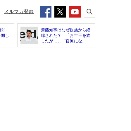
メルマガ登録
藤知
斎藤知事はなぜ親族から絶
公開し
縁された？ 「お年玉を渡
したが…」「官僚にな...