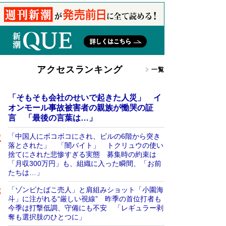
アクセスランキング
一覧
「そもそも会社のせいで起きた人災」 イ
オンモール事故被害者の親族が慟哭の証
言 「最後の言葉は…」
「中国人にボコボコにされ、ビルの6階から突き
落とされた」 「闇バイト」 トクリュウの使い
捨てにされた悲惨すぎる実態 募集時の約束は
「月収300万円」も、組織に入った瞬間、「お前
たちは…」
「ゾンビたばこ売人」と肩組みショット「小園海
斗」に注がれる“厳しい視線” 昨季の首位打者も
今季は打撃低調、守備にも不安 「レギュラー剥
奪も選択肢のひとつに」