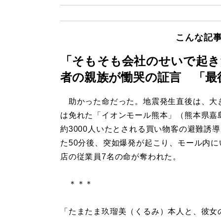
こんな記
「そもそも会社のせいで起き
者の親族が慟哭の証言 「最
助かった命だった。地震発生直後は、大
は免れた「イオンモール熊本」（熊本県嘉
約3000人いたとされる買い物客の避難誘
た50分後、突如爆発が起こり、モール内に
店の従業員7名の命が奪われた。
＊＊＊
「たまたま玖瑠美（くるみ）本人と、彼女