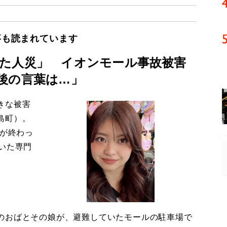
事も読まれています
た人災」 イオンモール事故被害
後の言葉は…」
きな被害
島町）。
導が終わっ
いた専門
のおばとその娘が、避難していたモールの駐車場で