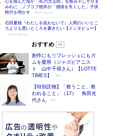
心を病んだ母が「4Lの大五郎」を飲み干しゲロま
みれに…ノブコブ徳井が「感情を失くした」子供
時代を明かす
Book Bang
石田夏穂『わたしを庇わないで』人間のいいとこ
ろよりも悪いところを書きたい【インタビュー】
Book Bang
「叱って伸びるやつは、褒めたらもっと伸
おすすめ
びる」俳優・高嶋政伸が家族に教わっ
創作にもリフレッシュにもガ
た“人を育てるコツ”…芸への考え方を明か
ムを愛用（ジャズピアニス
す
Book Bang
ト 山中千尋さん）【LOTTE
「『火垂るの墓』は、大嘘である」原作者が抱き
TIMES】
PR
続けた“自責の念”とは…「自己憐憫は描きたくな
い」監督が徹底的にこだわったこと（後編） #
【特別読物】「救うこと、救
戦争の記憶
Book Bang
われること」（17） 角田光
代さん
美輪明宏 晩年の回答を集めた『ほほえんで生き
PR
るための人生相談』がランクイン［エンターテイ
メントベストセラー］
Book Bang
「宇宙兄弟」最終46巻がベストセラー1位 宇宙
開発への関心を押し上げた18年の物語に幕 特装
版には「宇宙で描かれたマンガ」も収録