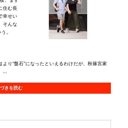
今後、ます
に住む長
で幸せい
。そんな
いう。
より“盤石”になったといえるわけだが、秋篠宮家
..
づきを読む