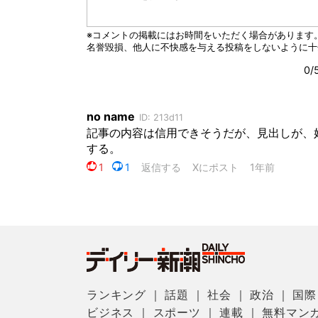
ランキング
｜
話題
｜
社会
｜
政治
｜
国際
ビジネス
｜
スポーツ
｜
連載
｜
無料マン