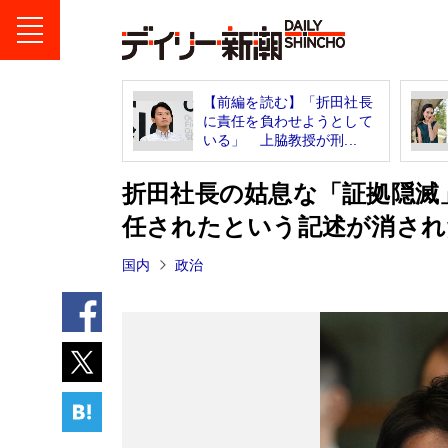
【前編を読む】「折田社長
に責任を負わせようとして
いる」 上脇教授が刑...
折田社長の姑息な「証拠隠滅
任されたという記述が消され
国内
政治