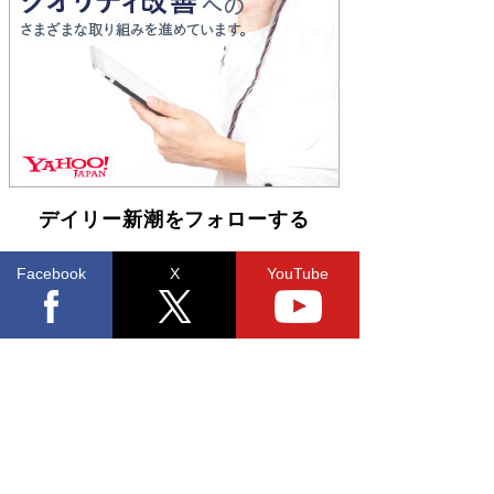
Book Bang
友近氏、絶賛！ 鎌倉を舞台に、孤独を抱えた
人々が新たな一歩を踏み出す連作短篇集『海のほ
とりのプラネット』試し読み
Book Bang
デイリー新潮をフォローする
Facebook
X
YouTube