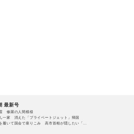
潮 最新号
震 修羅の人間模様
ん一家 消えた「プライベートジェット」帰国
を履いて国会で座りこみ 高市首相が隠したい「...