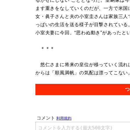
るがせにしない”こととなった。皇嗣家は
ます重きをなしていくのだが、一方で米国
女・眞子さんと夫の小室圭さんは家族三人
っぱいの生活を送る様子が目撃されている
小室夫妻に今回、“思わぬ動き”があったと
＊＊＊
悠仁さまに将来の皇位が移っていく流れは
からは「順風満帆」の気配は漂ってこない。.
つ