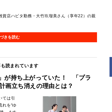
貨店ハビタ勤務・大竹玖瑠美さん（享年22）の親
づきを読む
事も読まれています
」が持ち上がっていた！ 「プラ
計画立ち消えの理由とは？
いては引
流れを“ゆ