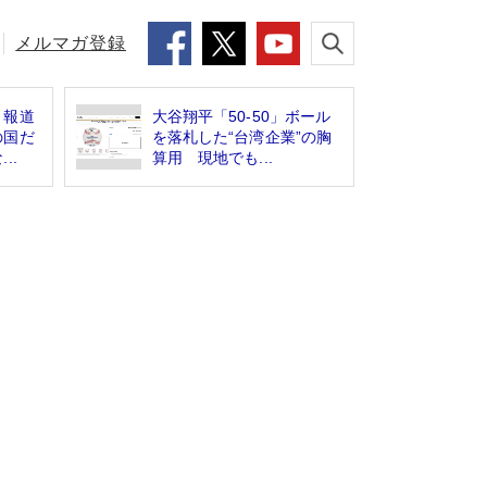
メルマガ登録
」報道
大谷翔平「50-50」ボール
の国だ
を落札した“台湾企業”の胸
..
算用 現地でも...