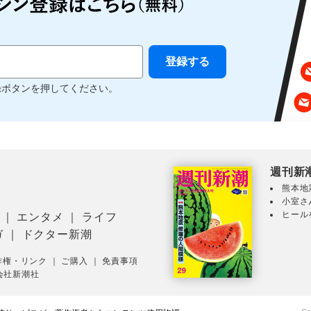
録ボタンを押してください。
週刊新
熊本地
小室さ
ヒール
｜
エンタメ
｜
ライフ
ガ
｜
ドクター新潮
作権・リンク
｜
ご購入
｜
免責事項
会社新潮社