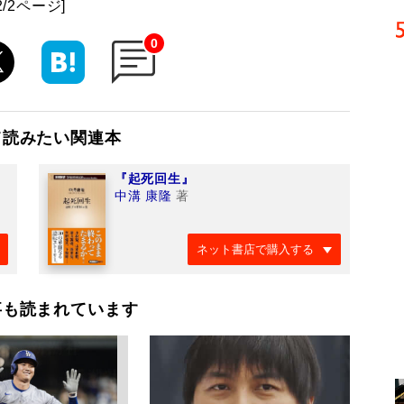
2/2ページ]
0
て読みたい関連本
『起死回生』
中溝 康隆
著
ネット書店で購入する
事も読まれています