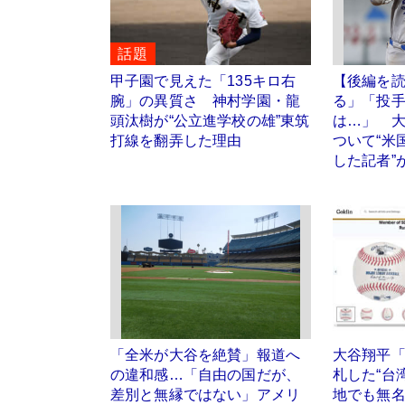
話題
甲子園で見えた「135キロ右
【後編を
腕」の異質さ 神村学園・龍
る」「投
頭汰樹が“公立進学校の雄”東筑
は…」 
打線を翻弄した理由
ついて“米
した記者”
「全米が大谷を絶賛」報道へ
大谷翔平「
の違和感…「自由の国だが、
札した“台
差別と無縁ではない」アメリ
地でも無