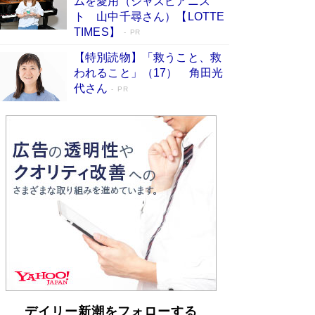
ムを愛用（ジャズピアニス
「不意に涙が出そうに…」高嶋政伸が明かし
ト 山中千尋さん）【LOTTE
た“13歳の娘を暴行する役”への葛藤 インティマ
TIMES】
PR
シーコーディネーターに支えられたNHK『大奥』
の裏側
Book Bang
【特別読物】「救うこと、救
われること」（17） 角田光
代さん
PR
デイリー新潮をフォローする