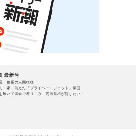
潮 最新号
震 修羅の人間模様
ん一家 消えた「プライベートジェット」帰国
を履いて国会で座りこみ 高市首相が隠したい「...