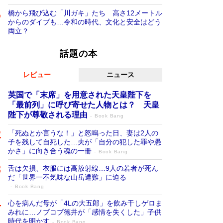
橋から飛び込む「川ガキ」たち 高さ12メートル
からのダイブも…令和の時代、文化と安全はどう
両立？
話題の本
レビュー
ニュース
英国で「末席」を用意された天皇陛下を
「最前列」に呼び寄せた人物とは？ 天皇
陛下が尊敬される理由
Book Bang
「死ぬとか言うな！」と怒鳴った日、妻は2人の
子を残して自死した…夫が「自分の犯した罪や愚
かさ」に向き合う魂の一冊
Book Bang
舌は欠損、衣服には高放射線…9人の若者が死ん
だ「世界一不気味な山岳遭難」に迫る
Book Bang
心を病んだ母が「4Lの大五郎」を飲み干しゲロま
みれに…ノブコブ徳井が「感情を失くした」子供
時代を明かす
Book Bang