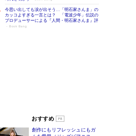
今思い出しても涙が出そう…「明石家さんま」の
カッコよすぎる一言とは？ 「電波少年」伝説の
プロデューサーによる『人間・明石家さんま』評
Book Bang
「叱って伸びるやつは、褒めたらもっと伸
びる」俳優・高嶋政伸が家族に教わっ
た“人を育てるコツ”…芸への考え方を明か
す
Book Bang
「『火垂るの墓』は、大嘘である」原作者が抱き
続けた“自責の念”とは…「自己憐憫は描きたくな
い」監督が徹底的にこだわったこと（後編） #
戦争の記憶
Book Bang
美輪明宏 晩年の回答を集めた『ほほえんで生き
るための人生相談』がランクイン［エンターテイ
メントベストセラー］
Book Bang
「宇宙兄弟」最終46巻がベストセラー1位 宇宙
おすすめ
開発への関心を押し上げた18年の物語に幕 特装
版には「宇宙で描かれたマンガ」も収録
創作にもリフレッシュにもガ
Book Bang