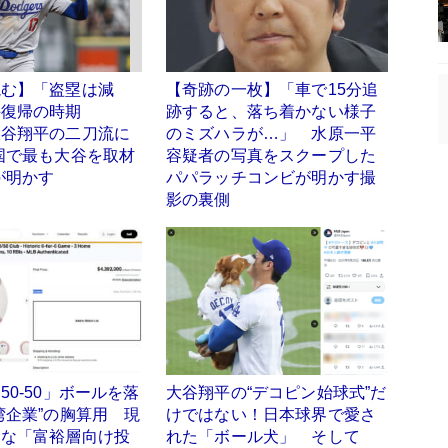
読む】「盗塁は減
【奇跡の一枚】「車で15分追
手復帰の時期
跡すると、落ち着かない様子
大谷翔平の二刀流に
のミズハラが…」 水原一平
国で最も大谷を取材
容疑者の写真をスクープした
が明かす
パパラッチコンビが明かす撮
影の裏側
50-50」ボールを落
大谷翔平の“デコピン始球式”だ
湾企業”の胸算用 現
けではない！日本球界で愛さ
名な「富裕層向け投
れた「ボール犬」 そして