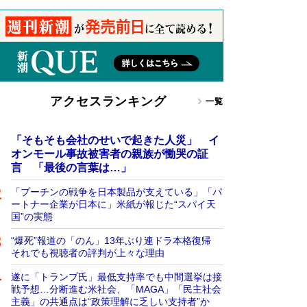
アクセスランキング
一覧
「そもそも会社のせいで起きた人災」 イ
オンモール事故被害者の親族が慟哭の証
言 「最後の言葉は…」
「プーチンの戦争を日本製品が支えている」「パ
ートナー企業が日本に」米紙が報じた“スパイ天
国”の実態
“爆死”報道の「のん」13年ぶり連ドラ本格復帰
それでも視聴者の評判が上々な理由
遂に「トランプ氏」最低支持率でも中間選挙は接
戦予想…分断進む米社会、「MAGA」「民主社会
主義」の共通点は“政策理解に乏しい支持者”か