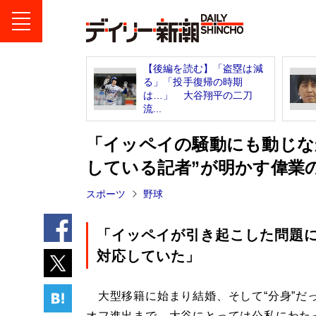
【後編を読む】「盗塁は減
る」「投手復帰の時期
は…」 大谷翔平の二刀
流...
「イッペイの騒動にも動じな
している記者”が明かす偉業
スポーツ
野球
「イッペイが引き起こした問題
対応していた」
大型移籍に始まり結婚、そして“分身”だ
オフ進出まで、大谷にとっては公私にわた