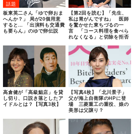
話題
板東英二さん「ゆで卵おま
【第2回を読む】「先生、
へんか？」 局が20個用意
私は胃がんですね」 医師
すると… 「出演料も交通費
を驚かせた東ちづるの一
も要らん」のゆで卵伝説
言 「コース料理を食べら
れなくなる」と切除を拒否
高倉健が「高級鮨店」を貸
【写真4枚】「北川景子」
し切り、口説き落としたア
父が海上自衛隊のHPに登
イドルとは？【写真3枚】
場 三菱重工の重役、娘の
美形は父譲り？