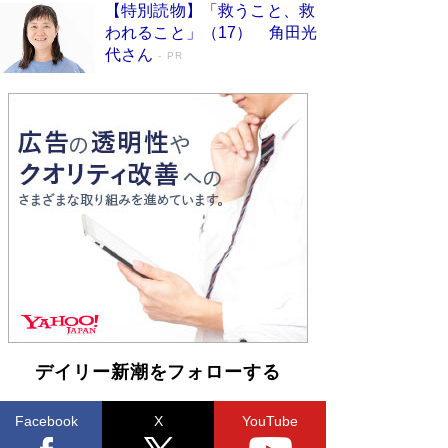
【特別読物】「救うこと、救
われること」（17） 角田光
代さん
PR
デイリー新潮をフォローする
Facebook
X
YouTube