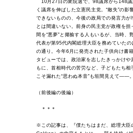
10月27日の衆院選で、98議席から148
く議席を伸ばした立憲民主党。“敵失”の影
できないものの、今後の政局での発言力が
とは間違いない。前身の民主党が政権を担っ
間を“悪夢”と揶揄する人もいるが、当時、
代表が第95代内閣総理大臣を務めていたの
の通り。今年6月に発売された子供向け書
タビューでは、政治家を志したきっかけや
もに、首相時代の苦労など、子どもたち相
こそ漏れた“思わぬ本音”も垣間見えて――
（前後編の後編）
＊＊＊
※この記事は、『僕たちはまだ、総理大臣