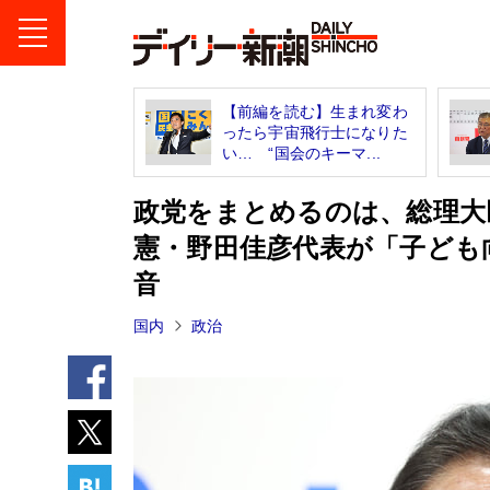
【前編を読む】生まれ変わ
ったら宇宙飛行士になりた
い… “国会のキーマ...
政党をまとめるのは、総理大
憲・野田佳彦代表が「子ども
音
国内
政治