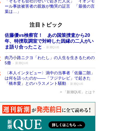
「そもそも会社のせいで起きた人災」 イオンモ
ール事故被害者の親族が慟哭の証言 「最後の言
葉は…」
注目トピック
佐藤優vs検察官！ あの国策捜査から20
年、特捜取調室で対峙した因縁の二人がい
ま語り合ったこと
新潮QUE
肉乃小路ニクヨ「わたし」の人生を生きるための
5冊
新潮QUE
〈本人インタビュー〉渦中の当事者「佐藤二朗」
は何を語ったのか――「フジテレビ」で起きた
「橋本愛」とのハラスメント騒動
新潮QUE
「新潮QUE」とは？