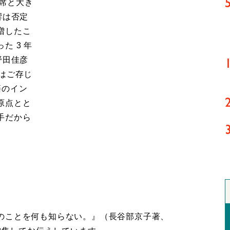
議席と大き
響は否定
増したこ
た 3 年
野田佳彦
はご存じ
籍のイン
原点とと
手だから
。
のことを何も知らない。』（長谷部京子著、