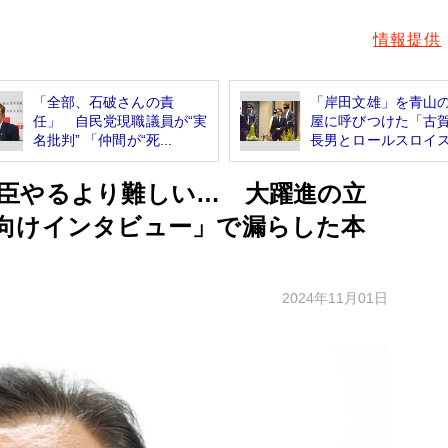
情報提供
「全部、石破さんの責
「岸田文雄」を青山
任」 自民党現職議員が“実
屋に呼びつけた「古
名批判” 「仲間が“死...
長男とロールスロイ
臣やるより難しい… 大躍進の立
向けインタビュー」で漏らした本
2024年11月01日