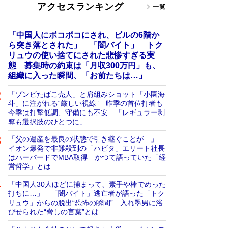
アクセスランキング
一覧
「中国人にボコボコにされ、ビルの6階か
ら突き落とされた」 「闇バイト」 トク
リュウの使い捨てにされた悲惨すぎる実
態 募集時の約束は「月収300万円」も、
組織に入った瞬間、「お前たちは…」
「ゾンビたばこ売人」と肩組みショット「小園海
斗」に注がれる“厳しい視線” 昨季の首位打者も
今季は打撃低調、守備にも不安 「レギュラー剥
奪も選択肢のひとつに」
「父の遺産を最良の状態で引き継ぐことが…」
イオン爆発で非難殺到の「ハビタ」エリート社長
はハーバードでMBA取得 かつて語っていた「経
営哲学」とは
「中国人30人ほどに捕まって、素手や棒でめった
打ちに…」 「闇バイト」逃亡者が語った「トク
リュウ」からの脱出“恐怖の瞬間” 入れ墨男に浴
びせられた“脅しの言葉”とは