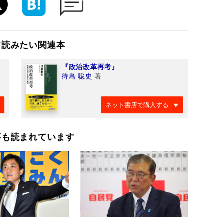
て読みたい関連本
『政治改革再考』
待鳥 聡史
著
ネット書店で購入する
事も読まれています