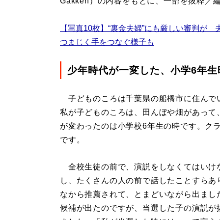
Gakken）の内容をもとに、一部を抜粋
【写真10枚】“裏金夫婦”にも厳しい審判が 
つまじく手をつなぐ様子も
少年時代が一変した、小学6年生
子どものころは千葉県の船橋市に住んで
私が子どものころは、田んぼや畑があって
が変わったのは小学校6年生の時です。ク
です。
全校生徒の前で、演説をしなくてはいけ
し、たくさんの人の前で話したことすらあ
なから推薦されて、とまどいながら出まし
候補が出たのですが、当選した子の演説が