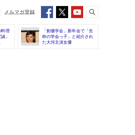
メルマガ登録
の料理
「創価学会」新年会で「生
賀誠」
粋の学会っ子」と紹介され
ス
た大河主演女優