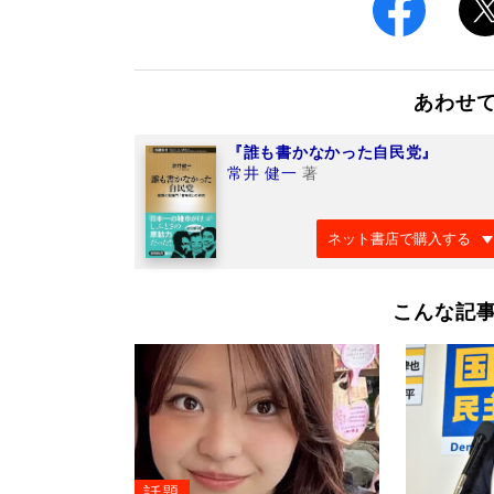
あわせ
『誰も書かなかった自民党』
常井 健一
著
ネット書店で購入する
こんな記
話題