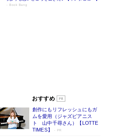
Book Bang
73歳でも働くしかない 「老後レス時代」
に交通誘導員の独白が話題
Book Bang
「『火垂るの墓』は、大嘘である」原作者が抱き
続けた“自責の念”とは…「自己憐憫は描きたくな
い」監督が徹底的にこだわったこと（後編） #
戦争の記憶
Book Bang
「なんで？ そんな馬鹿な……」90歳になった作
家・阿刀田高さんが、ひとり暮らしの生活を明か
す
Book Bang
友近氏、絶賛！ 鎌倉を舞台に、孤独を抱えた
人々が新たな一歩を踏み出す連作短篇集『海のほ
とりのプラネット』試し読み
Book Bang
おすすめ
和田秀樹の70代、80代向け新書がベスト3を独
占 上半期1位にも選出［新書ベストセラー］
創作にもリフレッシュにもガ
Book Bang
ムを愛用（ジャズピアニス
ト 山中千尋さん）【LOTTE
TIMES】
PR