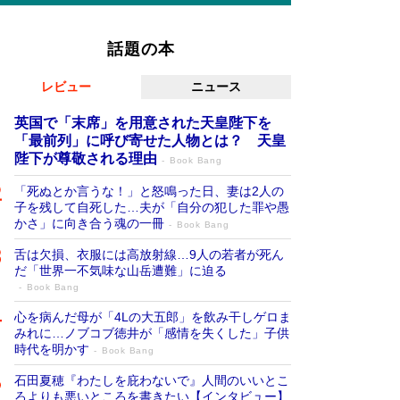
話題の本
レビュー
ニュース
英国で「末席」を用意された天皇陛下を
「最前列」に呼び寄せた人物とは？ 天皇
陛下が尊敬される理由
Book Bang
「死ぬとか言うな！」と怒鳴った日、妻は2人の
子を残して自死した…夫が「自分の犯した罪や愚
かさ」に向き合う魂の一冊
Book Bang
舌は欠損、衣服には高放射線…9人の若者が死ん
だ「世界一不気味な山岳遭難」に迫る
Book Bang
心を病んだ母が「4Lの大五郎」を飲み干しゲロま
みれに…ノブコブ徳井が「感情を失くした」子供
時代を明かす
Book Bang
石田夏穂『わたしを庇わないで』人間のいいとこ
ろよりも悪いところを書きたい【インタビュー】