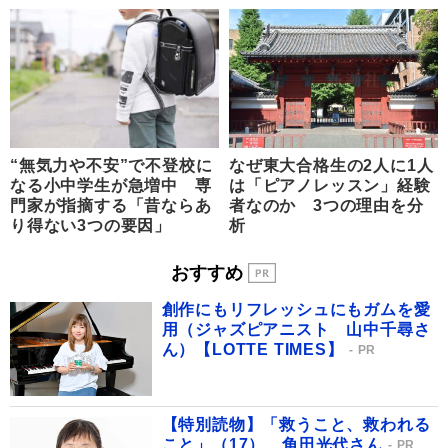
“無気力や不安”で不登校に
なぜ東大合格生の2人に1人
なる小中学生が急増中 専
は「ピアノレッスン」経験
門家が指摘する「昔ならあ
者なのか 3つの理由を分
り得ない3つの要因」
析
おすすめ
創作にもリフレッシュにもガムを愛
用（ジャズピアニスト 山中千尋さ
ん）【LOTTE TIMES】
PR
【特別読物】「救うこと、救われる
こと」（17） 角田光代さん
PR