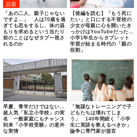
話題
「あの二人、親子じゃない
【後編を読む】「もう死に
ですよ…」 人は70歳を過
たい」と口にする不登校の
ぎても恋をするし、体の温
少女が母親に心を開いたき
もりを求めるという当たり
っかけはYouTubeだった…
前のことはなぜタブー視さ
小学1年生からタブレット
れるのか
学習が始まる時代の「親の
役割」
早慶、青学だけではない…
「無謀なトレーニングで子
超人気「私立小学校」の実
どもたちは壊れてしま
名 一般家庭にもチャンス
う」 140年間続く「小学
到来「小学校受験」の意外
生に英語を教えるべきか」
な実情
論争に専門家が提言