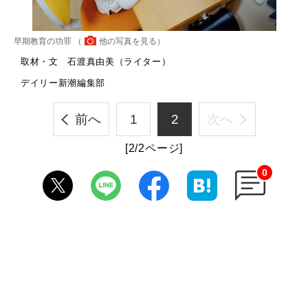
早期教育の功罪 （
他の写真を見る
）
取材・文 石渡真由美（ライター）
デイリー新潮編集部
前へ
1
2
次へ
[2/2ページ]
0