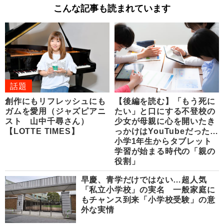
こんな記事も読まれています
話題
創作にもリフレッシュにも
【後編を読む】「もう死に
ガムを愛用（ジャズピアニ
たい」と口にする不登校の
スト 山中千尋さん）
少女が母親に心を開いたき
【LOTTE TIMES】
っかけはYouTubeだった…
小学1年生からタブレット
学習が始まる時代の「親の
役割」
早慶、青学だけではない…超人気
「私立小学校」の実名 一般家庭に
もチャンス到来「小学校受験」の意
外な実情