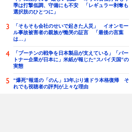
季は打撃低調、守備にも不安 「レギュラー剥奪も
選択肢のひとつに」
「そもそも会社のせいで起きた人災」 イオンモー
ル事故被害者の親族が慟哭の証言 「最後の言葉
は…」
「プーチンの戦争を日本製品が支えている」「パー
トナー企業が日本に」米紙が報じた“スパイ天国”の
実態
“爆死”報道の「のん」13年ぶり連ドラ本格復帰 そ
れでも視聴者の評判が上々な理由