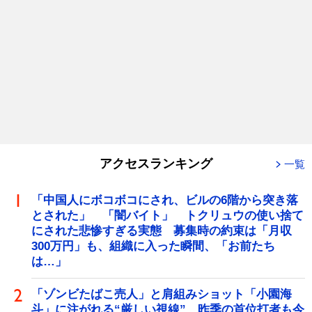
アクセスランキング
一覧
「中国人にボコボコにされ、ビルの6階から突き落
とされた」 「闇バイト」 トクリュウの使い捨て
にされた悲惨すぎる実態 募集時の約束は「月収
300万円」も、組織に入った瞬間、「お前たち
は…」
「ゾンビたばこ売人」と肩組みショット「小園海
斗」に注がれる“厳しい視線” 昨季の首位打者も今