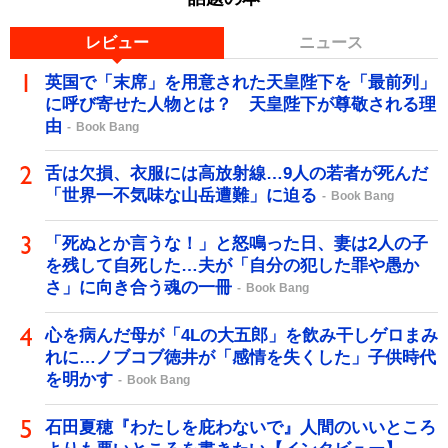
レビュー
ニュース
英国で「末席」を用意された天皇陛下を「最前列」
に呼び寄せた人物とは？ 天皇陛下が尊敬される理
由
Book Bang
舌は欠損、衣服には高放射線…9人の若者が死んだ
「世界一不気味な山岳遭難」に迫る
Book Bang
「死ぬとか言うな！」と怒鳴った日、妻は2人の子
を残して自死した…夫が「自分の犯した罪や愚か
さ」に向き合う魂の一冊
Book Bang
心を病んだ母が「4Lの大五郎」を飲み干しゲロまみ
れに…ノブコブ徳井が「感情を失くした」子供時代
を明かす
Book Bang
石田夏穂『わたしを庇わないで』人間のいいところ