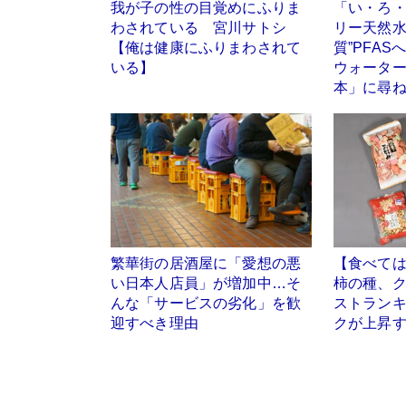
我が子の性の目覚めにふりま
「い・ろ
わされている 宮川サトシ
リー天然水
【俺は健康にふりまわされて
質”PFA
いる】
ウォーター
本」に尋
繁華街の居酒屋に「愛想の悪
【食べて
い日本人店員」が増加中…そ
柿の種、
んな「サービスの劣化」を歓
ストラン
迎すべき理由
クが上昇