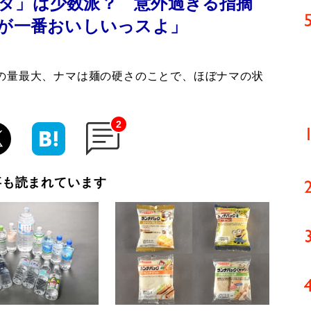
タ」は少数派？ 意外過ぎる指摘
”が一番おいしいっスよ」
の量最大、ナマは麺の硬さのことで、ほぼナマの状
2
事も読まれています