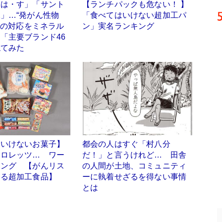
・は・す」「サント
【ランチパックも危ない！ 】
」…“発がん性物
「食べてはいけない超加工パ
Sへの対応をミネラル
ン」実名ランキング
「主要ブランド46
ねてみた
はいけないお菓子】
都会の人はすぐ「村八分
クロレッツ… ワー
だ！」と言うけれど… 田舎
キング 【がんリス
の人間が土地、コミュニティ
する超加工食品】
ーに執着せざるを得ない事情
とは