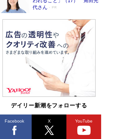
われること」（17） 角田光
皇陛下はお元気でおられるか」がサウジ国王の第
代さん
PR
一声になる理由
Book Bang
デイリー新潮をフォローする
Facebook
X
YouTube