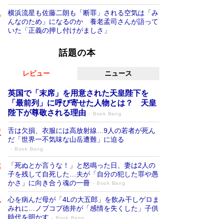
横浜流星も佐藤二朗も「断罪」される空気は「み
んなのため」になるのか 養老孟司さんが語って
いた「正義の押し付けがましさ」
話題の本
レビュー
ニュース
英国で「末席」を用意された天皇陛下を
「最前列」に呼び寄せた人物とは？ 天皇
陛下が尊敬される理由
Book Bang
舌は欠損、衣服には高放射線…9人の若者が死ん
だ「世界一不気味な山岳遭難」に迫る
Book Bang
「死ぬとか言うな！」と怒鳴った日、妻は2人の
子を残して自死した…夫が「自分の犯した罪や愚
かさ」に向き合う魂の一冊
Book Bang
心を病んだ母が「4Lの大五郎」を飲み干しゲロま
みれに…ノブコブ徳井が「感情を失くした」子供
時代を明かす
Book Bang