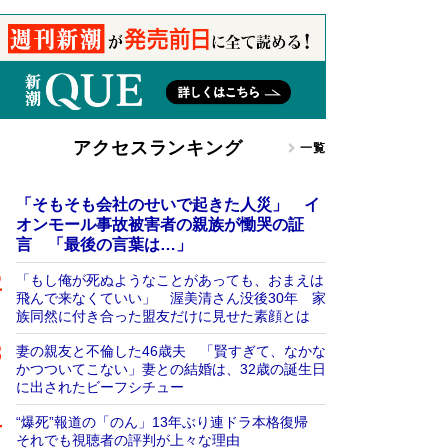
アクセスランキング
一覧
「そもそも会社のせいで起きた人災」 イ
オンモール事故被害者の親族が慟哭の証
言 「最後の言葉は…」
「もし俺が死ぬようなことがあっても、おまえは
飛んで来なくていい」 渥美清さん没後30年 家
族同然に付き合った盟友だけに見せた素顔とは
妻の親友と不倫した46歳夫 「賢すぎて、なかな
かつついてこない」妻との結婚は、32歳の誕生日
に出されたビーフシチュー
“爆死”報道の「のん」13年ぶり連ドラ本格復帰
それでも視聴者の評判が上々な理由