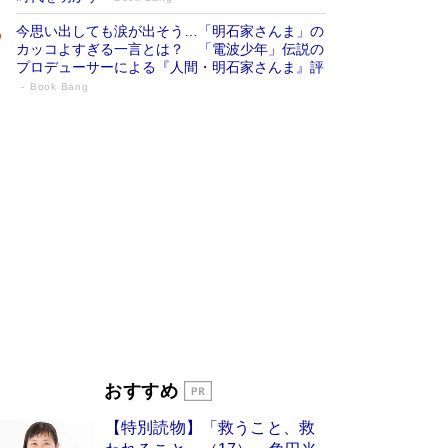
今思い出しても涙が出そう…「明石家さんま」の
カッコよすぎる一言とは？ 「電波少年」伝説の
プロデューサーによる『人間・明石家さんま』評
Book Bang
「宇宙兄弟」最終46巻がベストセラー1
位 宇宙開発への関心を押し上げた18年の
物語に幕 特装版には「宇宙で描かれたマ
ンガ」も収録
Book Bang
美輪明宏 晩年の回答を集めた『ほほえんで生き
るための人生相談』がランクイン［エンターテイ
メントベストセラー］
Book Bang
「『火垂るの墓』は、大嘘である」原作者が抱き
続けた“自責の念”とは…「自己憐憫は描きたくな
い」監督が徹底的にこだわったこと（後編） #
戦争の記憶
Book Bang
入社10年目にして最下位の営業がトップに大逆
おすすめ
転 上司の“意外な一言”から生まれた「雑談のテ
クニック」とは
Book Bang
【特別読物】「救うこと、救
皇室はなぜ世界から尊敬されているのか？ 「天