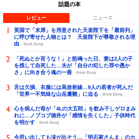
話題の本
レビュー
ニュース
英国で「末席」を用意された天皇陛下を「最前列」
に呼び寄せた人物とは？ 天皇陛下が尊敬される理
由
Book Bang
「死ぬとか言うな！」と怒鳴った日、妻は2人の子
を残して自死した…夫が「自分の犯した罪や愚か
さ」に向き合う魂の一冊
Book Bang
舌は欠損、衣服には高放射線…9人の若者が死んだ
「世界一不気味な山岳遭難」に迫る
Book Bang
心を病んだ母が「4Lの大五郎」を飲み干しゲロまみ
れに…ノブコブ徳井が「感情を失くした」子供時代
を明かす
Book Bang
今思い出しても涙が出そう…「明石家さんま」のカ