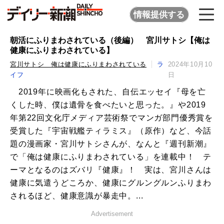
情報提供する
朝活にふりまわされている（後編） 宮川サトシ【俺は
健康にふりまわされている】
宮川サトシ 俺は健康にふりまわされている
ラ
2024年10月10
イフ
日
2019年に映画化もされた、自伝エッセイ『母を亡
くした時、僕は遺骨を食べたいと思った。』や2019
年第22回文化庁メディア芸術祭でマンガ部門優秀賞を
受賞した『宇宙戦艦ティラミス』（原作）など、今話
題の漫画家・宮川サトシさんが、なんと『週刊新潮』
で「俺は健康にふりまわされている」を連載中！ テ
ーマとなるのはズバリ『健康』！ 実は、宮川さんは
健康に気遣うどころか、健康にグルングルンふりまわ
されるほど、健康意識が暴走中。...
Advertisement