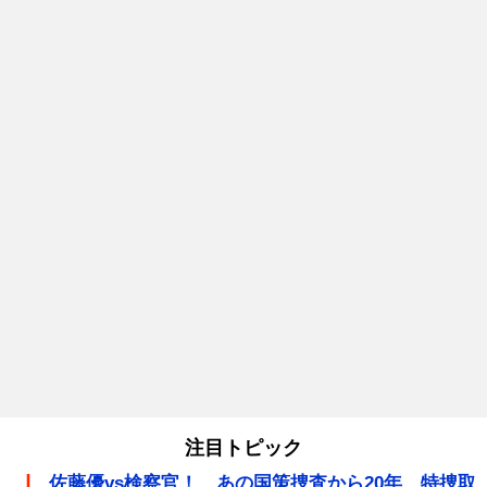
注目トピック
佐藤優vs検察官！ あの国策捜査から20年、特捜取