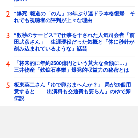
“爆死”報道の「のん」13年ぶり連ドラ本格復帰 そ
れでも視聴者の評判が上々な理由
“数秒のサービス”で仕事を干された人気司会者「前
田武彦さん」 生涯現役だった気概と「体に秒針が
刻み込まれているような」話芸
「将来的に年約2500億円という莫大な金額に…」
三井物産「鉄鉱石事業」爆発的収益力の秘密とは
板東英二さん「ゆで卵おまへんか？」 局が20個用
意すると… 「出演料も交通費も要らん」のゆで卵
伝説