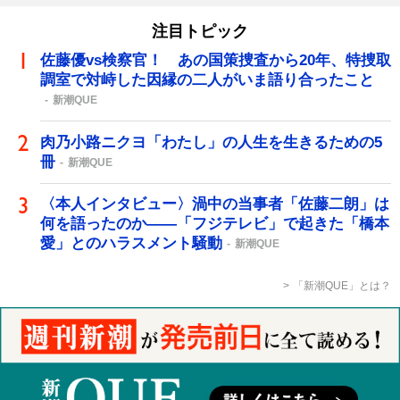
注目トピック
佐藤優vs検察官！ あの国策捜査から20年、特捜取
調室で対峙した因縁の二人がいま語り合ったこと
新潮QUE
肉乃小路ニクヨ「わたし」の人生を生きるための5
冊
新潮QUE
〈本人インタビュー〉渦中の当事者「佐藤二朗」は
何を語ったのか――「フジテレビ」で起きた「橋本
愛」とのハラスメント騒動
新潮QUE
「新潮QUE」とは？