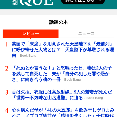
話題の本
レビュー
ニュース
英国で「末席」を用意された天皇陛下を「最前列」
に呼び寄せた人物とは？ 天皇陛下が尊敬される理
由
Book Bang
「死ぬとか言うな！」と怒鳴った日、妻は2人の子
を残して自死した…夫が「自分の犯した罪や愚か
さ」に向き合う魂の一冊
Book Bang
舌は欠損、衣服には高放射線…9人の若者が死んだ
「世界一不気味な山岳遭難」に迫る
Book Bang
心を病んだ母が「4Lの大五郎」を飲み干しゲロまみ
れに…ノブコブ徳井が「感情を失くした」子供時代