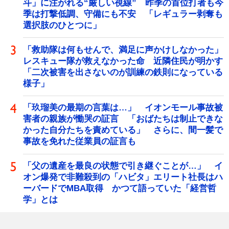
斗」に注がれる“厳しい視線” 昨季の首位打者も今
季は打撃低調、守備にも不安 「レギュラー剥奪も
選択肢のひとつに」
「救助隊は何もせんで、満足に声かけしなかった」
レスキュー隊が救えなかった命 近隣住民が明かす
「二次被害を出さないのが訓練の鉄則になっている
様子」
「玖瑠美の最期の言葉は…」 イオンモール事故被
害者の親族が慟哭の証言 「おばたちは制止できな
かった自分たちを責めている」 さらに、間一髪で
事故を免れた従業員の証言も
「父の遺産を最良の状態で引き継ぐことが…」 イ
オン爆発で非難殺到の「ハビタ」エリート社長はハ
ーバードでMBA取得 かつて語っていた「経営哲
学」とは