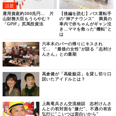
話題
運用資産約300兆円… 片
【後編を読む】バス運転手
山財務大臣もうらやむ？
の“神アナウンス” 満員の
「GPIF」尻馬投資法
車内で赤ちゃんがギャン泣
き…ママを救った“機転”と
は
六本木のバーの帰りにキスされ
て… “最後の女性”が語る「志村け
んさん」との最期
高倉健が「高級鮨店」を貸し切り口
説いたアイドルとは？
上島竜兵さん交流秘話 志村けんさ
んとの初対面を“嫌だ”、不遇の有吉
弘行に“こいつは面白いから”