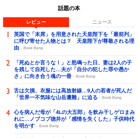
話題の本
レビュー
ニュース
英国で「末席」を用意された天皇陛下を「最前列」
に呼び寄せた人物とは？ 天皇陛下が尊敬される理
由
Book Bang
「死ぬとか言うな！」と怒鳴った日、妻は2人の子
を残して自死した…夫が「自分の犯した罪や愚か
さ」に向き合う魂の一冊
Book Bang
舌は欠損、衣服には高放射線…9人の若者が死んだ
「世界一不気味な山岳遭難」に迫る
Book Bang
心を病んだ母が「4Lの大五郎」を飲み干しゲロまみ
れに…ノブコブ徳井が「感情を失くした」子供時代
を明かす
Book Bang