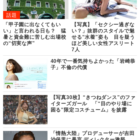
話題
「甲子園に出なくてもい
【写真】「セクシー過ぎな
い」と言われる日も？ 猛
い？」抜群のスタイルで魅
暑と資金難に苦しむ出場校
せる“水着”姿も 目を疑う
の“切実な声”
ほど美しい女性アスリート
7人
40年で一番気持ちよかった「岩崎恭
子」不倫の代償
【写真30枚】“きつねダンス”のファ
イターズガール 「“目のやり場に
困る”限定コスチューム」を披露
「情熱大陸」プロデューサーが吉田
沙保里に暴言 ディレクター激怒