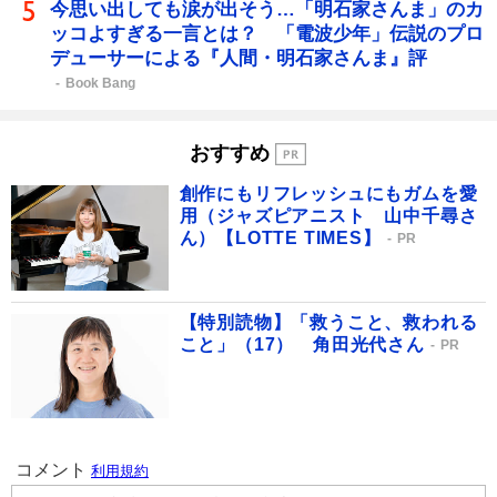
今思い出しても涙が出そう…「明石家さんま」のカ
ッコよすぎる一言とは？ 「電波少年」伝説のプロ
デューサーによる『人間・明石家さんま』評
Book Bang
おすすめ
創作にもリフレッシュにもガムを愛
用（ジャズピアニスト 山中千尋さ
ん）【LOTTE TIMES】
PR
【特別読物】「救うこと、救われる
こと」（17） 角田光代さん
PR