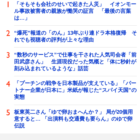
「そもそも会社のせいで起きた人災」 イオンモー
ル事故被害者の親族が慟哭の証言 「最後の言葉
は…」
“爆死”報道の「のん」13年ぶり連ドラ本格復帰 そ
れでも視聴者の評判が上々な理由
“数秒のサービス”で仕事を干された人気司会者「前
田武彦さん」 生涯現役だった気概と「体に秒針が
刻み込まれているような」話芸
「プーチンの戦争を日本製品が支えている」「パー
トナー企業が日本に」米紙が報じた“スパイ天国”の
実態
板東英二さん「ゆで卵おまへんか？」 局が20個用
意すると… 「出演料も交通費も要らん」のゆで卵
伝説