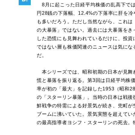
8月に起こった日経平均株価の乱高下では、
円28銭の下落幅、12.4%の下落率に肝を
も多いだろう。ただし当然ながら、これは
の大暴落」ではない。過去には大暴落をき
した恐慌にも見舞われているだけに、投資
ではない層も株価関連のニュースは気にな
だ。
本シリーズでは、昭和初期の日本が見舞
慌と暴落を振り返る。第3回は日経平均株
率が初の「最大」を記録した1953（昭和2
の「スターリン暴落」。当時の日本は戦後
鮮戦争の特需による好景気が続き、兜町が
ブームに沸いていた。景気実態を超えてい
の最高指導者ヨシフ・スターリンの死去。