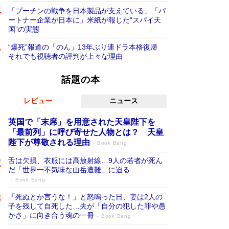
「プーチンの戦争を日本製品が支えている」「パ
ートナー企業が日本に」米紙が報じた“スパイ天
国”の実態
“爆死”報道の「のん」13年ぶり連ドラ本格復帰
それでも視聴者の評判が上々な理由
話題の本
レビュー
ニュース
英国で「末席」を用意された天皇陛下を
「最前列」に呼び寄せた人物とは？ 天皇
陛下が尊敬される理由
Book Bang
舌は欠損、衣服には高放射線…9人の若者が死ん
だ「世界一不気味な山岳遭難」に迫る
Book Bang
「死ぬとか言うな！」と怒鳴った日、妻は2人の
子を残して自死した…夫が「自分の犯した罪や愚
かさ」に向き合う魂の一冊
Book Bang