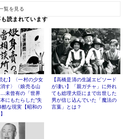
一覧を見る
事も読まれています
読む】〈一村の少女
【高橋是清の生誕エピソード
を消す〉〈娘売る山
が凄い】「親ガチャ」に外れ
〉…未曾有の「世界
ても総理大臣にまで出世した
本にもたらした“失
男が信じ込んでいた「魔法の
惨酷な現実【昭和の
言葉」とは？
慌】