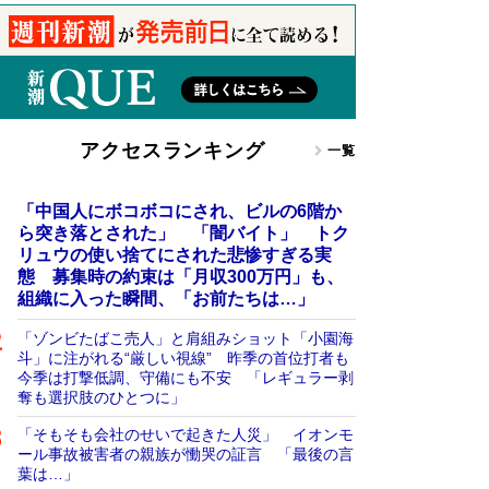
アクセスランキング
一覧
「中国人にボコボコにされ、ビルの6階か
ら突き落とされた」 「闇バイト」 トク
リュウの使い捨てにされた悲惨すぎる実
態 募集時の約束は「月収300万円」も、
組織に入った瞬間、「お前たちは…」
「ゾンビたばこ売人」と肩組みショット「小園海
斗」に注がれる“厳しい視線” 昨季の首位打者も
今季は打撃低調、守備にも不安 「レギュラー剥
奪も選択肢のひとつに」
「そもそも会社のせいで起きた人災」 イオンモ
ール事故被害者の親族が慟哭の証言 「最後の言
葉は…」