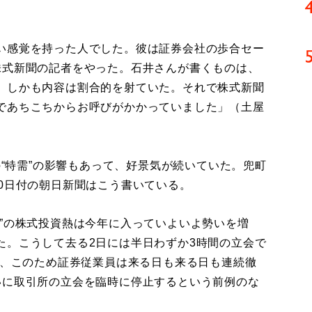
い感覚を持った人でした。彼は証券会社の歩合セー
株式新聞の記者をやった。石井さんが書くものは、
、しかも内容は割合的を射ていた。それで株式新聞
であちこちからお呼びがかかっていました」（土屋
の“特需”の影響もあって、好景気が続いていた。兜町
0日付の朝日新聞はこう書いている。
”の株式投資熱は今年に入っていよいよ勢いを増
た。こうして去る2日には半日わずか3時間の立会で
破、このため証券従業員は来る日も来る日も連続徹
いに取引所の立会を臨時に停止するという前例のな