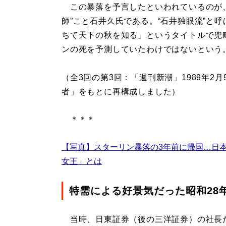
この暴落を予言したといわれているのが、2
師”こと石井久氏である。“石井独眼流”と
ちて天下の秋を知る」というタイトルで兜
ンの死を予測していたわけではないという
（全3回の第3回：「週刊新潮」1989年
者」をもとに再構成しました）
＊＊＊
【写真】スターリン暴落の3年前に帰国…日
女王」とは
特需による好景気だった昭和28
当時、日東証券（後の三洋証券）の社長だっ