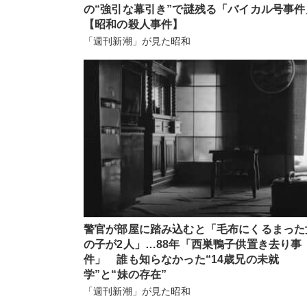
の“強引な幕引き”で謎残る「バイカル号事件
【昭和の殺人事件】
「週刊新潮」が見た昭和
警官が部屋に踏み込むと「毛布にくるまった
の子が2人」…88年「西巣鴨子供置き去り事
件」 誰も知らなかった“14歳兄の未就
学”と“妹の存在”
「週刊新潮」が見た昭和