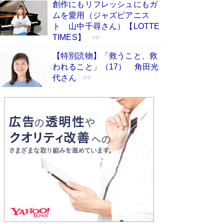
創作にもリフレッシュにもガ
Book Bang
ムを愛用（ジャズピアニス
「不意に涙が出そうに…」高嶋政伸が明かし
ト 山中千尋さん）【LOTTE
た“13歳の娘を暴行する役”への葛藤 インティマ
TIMES】
PR
シーコーディネーターに支えられたNHK『大奥』
の裏側
Book Bang
【特別読物】「救うこと、救
われること」（17） 角田光
代さん
PR