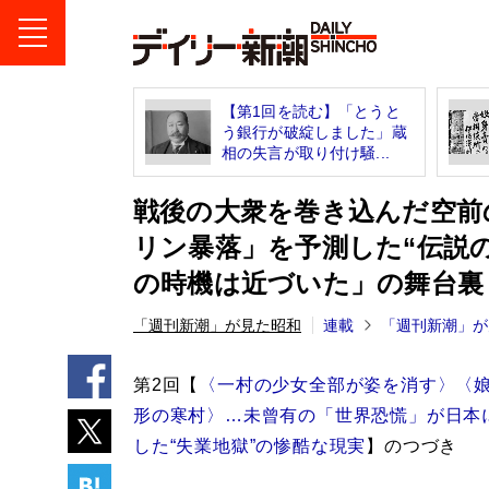
【第1回を読む】「とうと
う銀行が破綻しました」蔵
相の失言が取り付け騒...
戦後の大衆を巻き込んだ空前
リン暴落」を予測した“伝説
の時機は近づいた」の舞台裏
「週刊新潮」が見た昭和
連載
「週刊新潮」が
第2回【
〈一村の少女全部が姿を消す〉〈
形の寒村〉…未曾有の「世界恐慌」が日本
した“失業地獄”の惨酷な現実
】のつづき