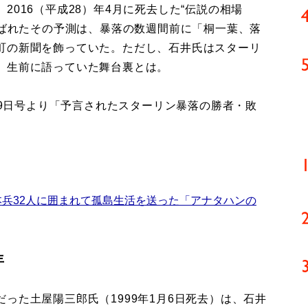
016（平成28）年4月に死去した“伝説の相場
呼ばれたその予測は、暴落の数週間前に「桐一葉、落
町の新聞を飾っていた。ただし、石井氏はスターリ
。生前に語っていた舞台裏とは。
2月9日号より「予言されたスターリン暴落の勝者・敗
本兵32人に囲まれて孤島生活を送った「アナタハンの
年
た土屋陽三郎氏（1999年1月6日死去）は、石井