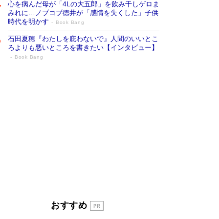
心を病んだ母が「4Lの大五郎」を飲み干しゲロま
みれに…ノブコブ徳井が「感情を失くした」子供
時代を明かす
Book Bang
石田夏穂『わたしを庇わないで』人間のいいとこ
ろよりも悪いところを書きたい【インタビュー】
Book Bang
「叱って伸びるやつは、褒めたらもっと伸
びる」俳優・高嶋政伸が家族に教わっ
た“人を育てるコツ”…芸への考え方を明か
す
Book Bang
「『火垂るの墓』は、大嘘である」原作者が抱き
続けた“自責の念”とは…「自己憐憫は描きたくな
い」監督が徹底的にこだわったこと（後編） #
戦争の記憶
Book Bang
美輪明宏 晩年の回答を集めた『ほほえんで生き
るための人生相談』がランクイン［エンターテイ
メントベストセラー］
Book Bang
「宇宙兄弟」最終46巻がベストセラー1位 宇宙
おすすめ
開発への関心を押し上げた18年の物語に幕 特装
版には「宇宙で描かれたマンガ」も収録