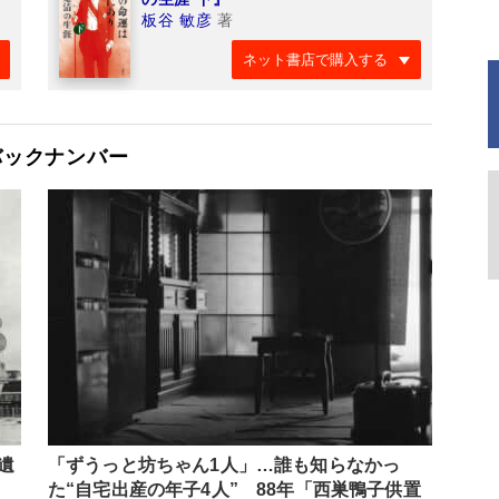
板谷 敏彦
著
ネット書店で購入する
バックナンバー
遺
「ずうっと坊ちゃん1人」…誰も知らなかっ
た“自宅出産の年子4人” 88年「西巣鴨子供置