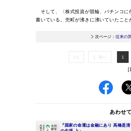
そして、〈株式投資が競輪、パチンコに
書いている。兜町が沸きに沸いていたこと
次ページ：
従来の
前へ
1
[
あわせ
『国家の命運は金融にあり 高橋是清
の生涯 上』