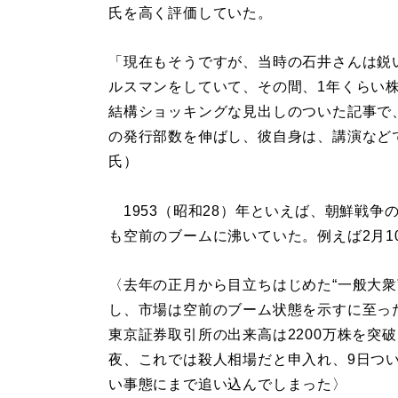
氏を高く評価していた。
「現在もそうですが、当時の石井さんは鋭
ルスマンをしていて、その間、1年くらい
結構ショッキングな見出しのついた記事で
の発行部数を伸ばし、彼自身は、講演など
氏）
1953（昭和28）年といえば、朝鮮戦争
も空前のブームに沸いていた。例えば2月1
〈去年の正月から目立ちはじめた“一般大衆
し、市場は空前のブーム状態を示すに至っ
東京証券取引所の出来高は2200万株を突
夜、これでは殺人相場だと申入れ、9日つ
い事態にまで追い込んでしまった〉