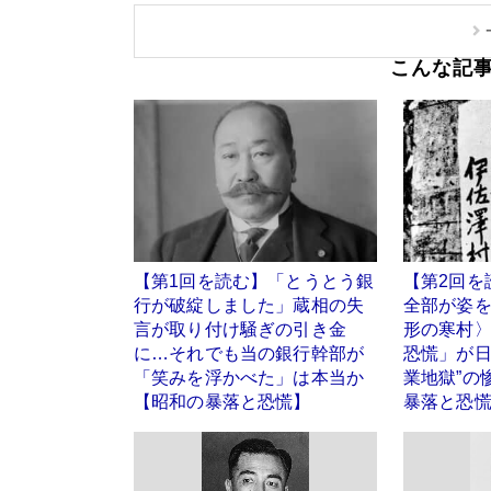
こんな記
【第1回を読む】「とうとう銀
【第2回を
行が破綻しました」蔵相の失
全部が姿
言が取り付け騒ぎの引き金
形の寒村
に…それでも当の銀行幹部が
恐慌」が日
「笑みを浮かべた」は本当か
業地獄”の
【昭和の暴落と恐慌】
暴落と恐