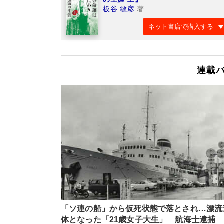
板谷 敏彦
著
ネット書店で購入する
連載
「ソ連の船」から仮死状態で落とされ…漂流
体となった「21歳女子大生」 航海士逮捕