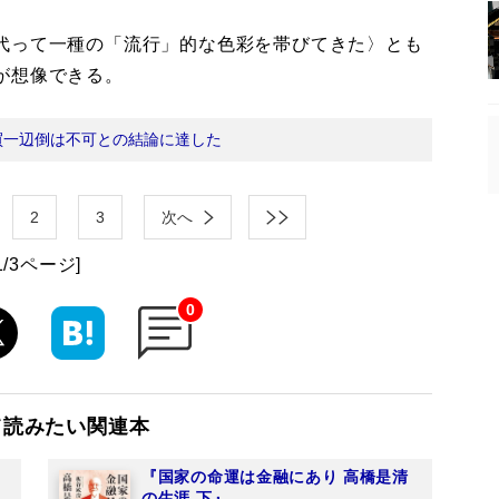
代って一種の「流行」的な色彩を帯びてきた〉とも
が想像できる。
買一辺倒は不可との結論に達した
2
3
次へ
1/3ページ]
0
て読みたい関連本
『国家の命運は金融にあり 高橋是清
の生涯 下』