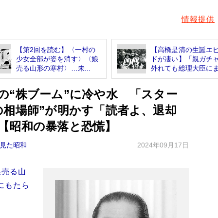
情報提供
【第2回を読む】〈一村の
【高橋是清の生誕エ
少女全部が姿を消す〉〈娘
ドが凄い】「親ガチ
売る山形の寒村〉…未...
外れても総理大臣にま.
の“株ブーム”に冷や水 「スター
の相場師”が明かす「読者よ、退却
【昭和の暴落と恐慌】
見た昭和
2024年09月17日
娘売る山
にもたら