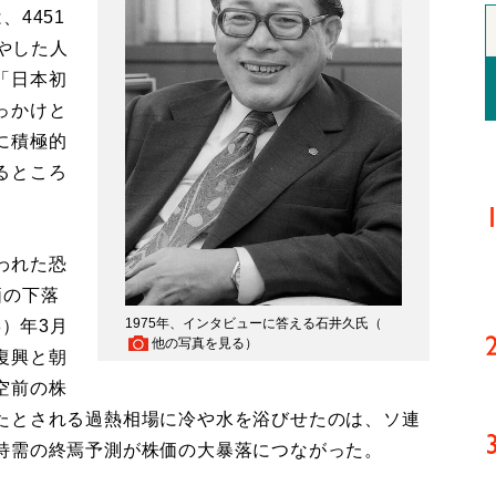
4451
冷やした人
「日本初
っかけと
に積極的
るところ
われた恐
価の下落
1975年、インタビューに答える石井久氏（
8）年3月
他の写真を見る
）
復興と朝
空前の株
たとされる過熱相場に冷や水を浴びせたのは、ソ連
特需の終焉予測が株価の大暴落につながった。