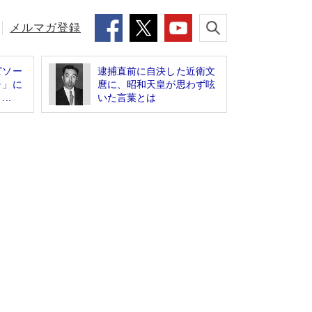
メルマガ登録
ピソー
逮捕直前に自決した近衛文
ャ」に
麿に、昭和天皇が思わず呟
..
いた言葉とは