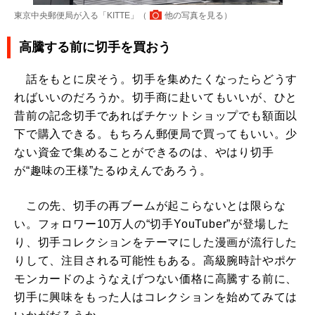
東京中央郵便局が入る「KITTE」（
他の写真を見る
）
高騰する前に切手を買おう
話をもとに戻そう。切手を集めたくなったらどうす
ればいいのだろうか。切手商に赴いてもいいが、ひと
昔前の記念切手であればチケットショップでも額面以
下で購入できる。もちろん郵便局で買ってもいい。少
ない資金で集めることができるのは、やはり切手
が“趣味の王様”たるゆえんであろう。
この先、切手の再ブームが起こらないとは限らな
い。フォロワー10万人の“切手YouTuber”が登場した
り、切手コレクションをテーマにした漫画が流行した
りして、注目される可能性もある。高級腕時計やポケ
モンカードのようなえげつない価格に高騰する前に、
切手に興味をもった人はコレクションを始めてみては