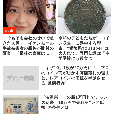
話題
「そもそも会社のせいで起
令和の子どもたちが「コイ
きた人災」 イオンモール
ン収集」に熱中する理
事故被害者の親族が慟哭の
由 “貨幣系YouTuber”は
証言 「最後の言葉は…」
大人気で、専門知識は「中
学受験にも役立つ」
「ギザ10」1枚が27万円に！ プロ
のコイン商が明かす高額落札の理由
と、レアコインの価値を半減させ
る“厳禁行為”
「渋沢栄一」の新1万円札でチャン
ス到来 10万円で売れる“レア紙
幣”の条件とは