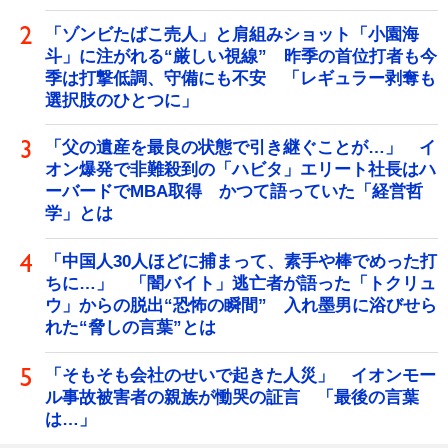
「ゾンビたばこ売人」と肩組みショット「小園海
斗」に注がれる“厳しい視線” 昨季の首位打者も今
季は打撃低調、守備にも不安 「レギュラー剥奪も
選択肢のひとつに」
「父の遺産を最良の状態で引き継ぐことが…」 イ
オン爆発で非難殺到の「ハビタ」エリート社長はハ
ーバードでMBA取得 かつて語っていた「経営哲
学」とは
「中国人30人ほどに捕まって、素手や棒でめった打
ちに…」 「闇バイト」逃亡者が語った「トクリュ
ウ」からの脱出“恐怖の瞬間” 入れ墨男に浴びせら
れた“脅しの言葉”とは
「そもそも会社のせいで起きた人災」 イオンモー
ル事故被害者の親族が慟哭の証言 「最後の言葉
は…」