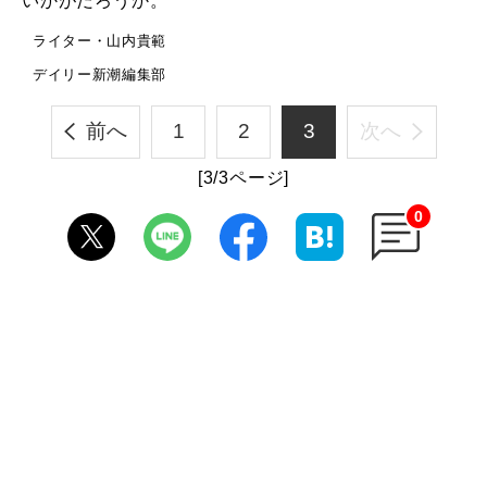
いかがだろうか。
ライター・山内貴範
デイリー新潮編集部
前へ
1
2
3
次へ
[3/3ページ]
0