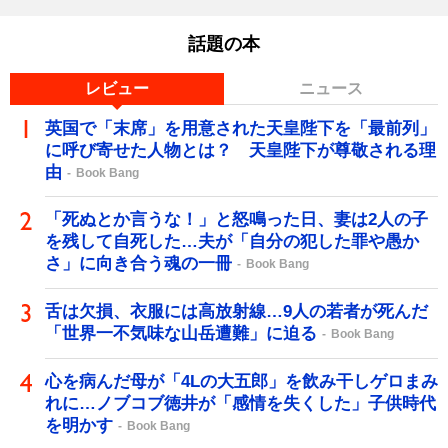
話題の本
レビュー
ニュース
英国で「末席」を用意された天皇陛下を「最前列」
に呼び寄せた人物とは？ 天皇陛下が尊敬される理
由
Book Bang
「死ぬとか言うな！」と怒鳴った日、妻は2人の子
を残して自死した…夫が「自分の犯した罪や愚か
さ」に向き合う魂の一冊
Book Bang
舌は欠損、衣服には高放射線…9人の若者が死んだ
「世界一不気味な山岳遭難」に迫る
Book Bang
心を病んだ母が「4Lの大五郎」を飲み干しゲロまみ
れに…ノブコブ徳井が「感情を失くした」子供時代
を明かす
Book Bang