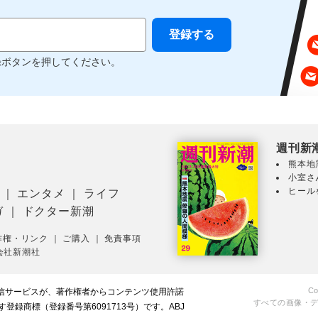
録ボタンを押してください。
週刊新
熊本地
小室さ
ヒール
｜
エンタメ
｜
ライフ
ガ
｜
ドクター新潮
作権・リンク
｜
ご購入
｜
免責事項
会社新潮社
Co
配信サービスが、著作権者からコンテンツ使用許諾
すべての画像・
録商標（登録番号第6091713号）です。ABJ