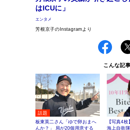
はICUに」
エンタメ
芳根京子のInstagramより
こんな記
話題
板東英二さん「ゆで卵おまへ
【写真4枚
んか？」 局が20個用意する
海上自衛隊