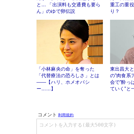
と… 「出演料も交通費も要ら
重工の重
ん」のゆで卵伝説
り？
「小林麻央の命」を奪った
東出昌大
「代替療法の恐ろしさ」とは
の”肉食系
――【ハリ、ホメオパシ
会で”酔っ
ー……】
ていく”と