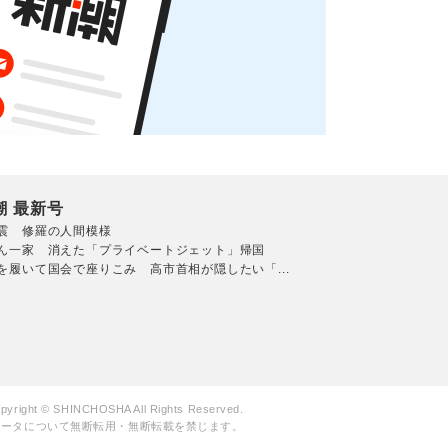
潮 最新号
震 修羅の人間模様
ん一家 消えた「プライベートジェット」帰国
を履いて国会で座りこみ 高市首相が隠したい「...
pyright © SHINCHOSHA All Rights Reserved.
データについて無断転用・無断転載を禁じます。