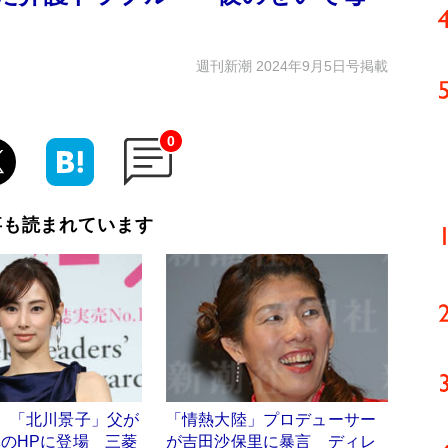
週刊新潮 2024年9月5日号掲載
0
事も読まれています
】「北川景子」父が
「情熱大陸」プロデューサー
のHPに登場 三菱
が吉田沙保里に暴言 ディレ