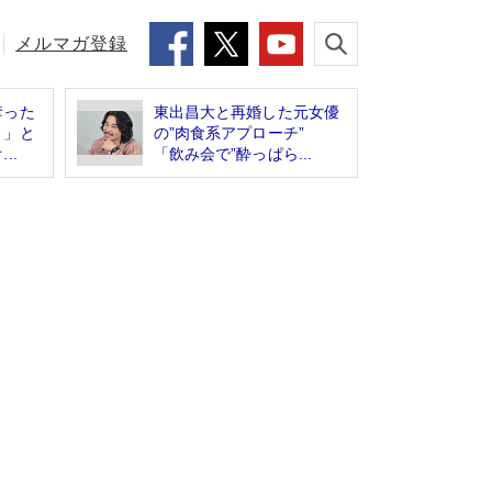
メルマガ登録
奪った
東出昌大と再婚した元女優
さ」と
の”肉食系アプローチ”
..
「飲み会で”酔っぱら...