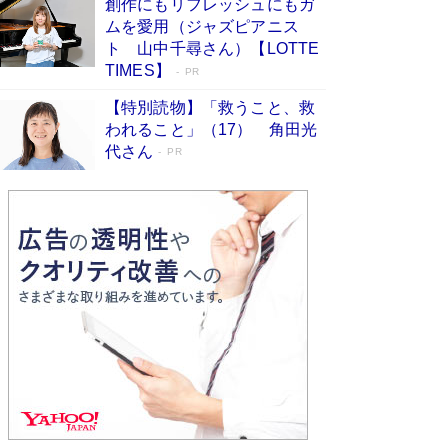
創作にもリフレッシュにもガ
Book Bang
ムを愛用（ジャズピアニス
「不意に涙が出そうに…」高嶋政伸が明かし
ト 山中千尋さん）【LOTTE
た“13歳の娘を暴行する役”への葛藤 インティマ
TIMES】
PR
シーコーディネーターに支えられたNHK『大奥』
の裏側
Book Bang
【特別読物】「救うこと、救
われること」（17） 角田光
代さん
PR