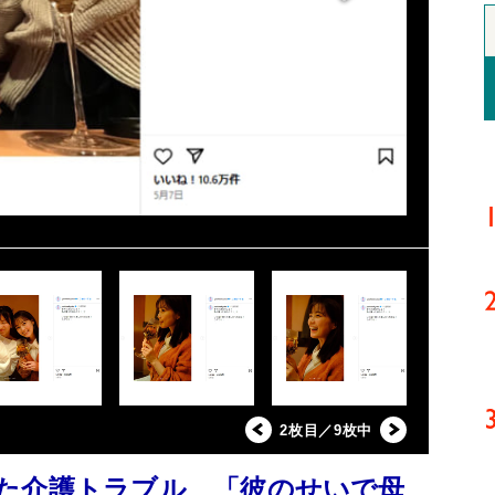
2枚目／9枚中
た介護トラブル 「彼のせいで母