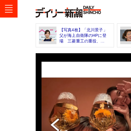
【写真4枚】「北川景子」
父が海上自衛隊のHPに登
場 三菱重工の重役、...