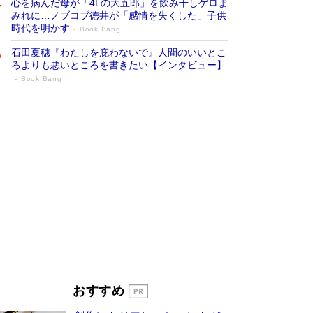
心を病んだ母が「4Lの大五郎」を飲み干しゲロま
みれに…ノブコブ徳井が「感情を失くした」子供
時代を明かす
Book Bang
石田夏穂『わたしを庇わないで』人間のいいとこ
ろよりも悪いところを書きたい【インタビュー】
Book Bang
「叱って伸びるやつは、褒めたらもっと伸
びる」俳優・高嶋政伸が家族に教わっ
た“人を育てるコツ”…芸への考え方を明か
す
Book Bang
「『火垂るの墓』は、大嘘である」原作者が抱き
続けた“自責の念”とは…「自己憐憫は描きたくな
い」監督が徹底的にこだわったこと（後編） #
戦争の記憶
Book Bang
美輪明宏 晩年の回答を集めた『ほほえんで生き
るための人生相談』がランクイン［エンターテイ
メントベストセラー］
Book Bang
「宇宙兄弟」最終46巻がベストセラー1位 宇宙
おすすめ
開発への関心を押し上げた18年の物語に幕 特装
版には「宇宙で描かれたマンガ」も収録