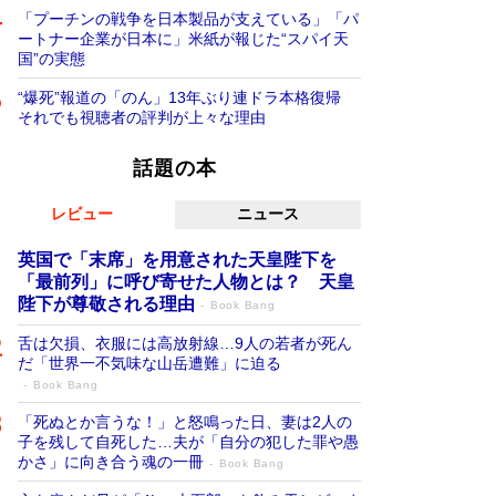
「プーチンの戦争を日本製品が支えている」「パ
ートナー企業が日本に」米紙が報じた“スパイ天
国”の実態
“爆死”報道の「のん」13年ぶり連ドラ本格復帰
それでも視聴者の評判が上々な理由
話題の本
レビュー
ニュース
英国で「末席」を用意された天皇陛下を
「最前列」に呼び寄せた人物とは？ 天皇
陛下が尊敬される理由
Book Bang
舌は欠損、衣服には高放射線…9人の若者が死ん
だ「世界一不気味な山岳遭難」に迫る
Book Bang
「死ぬとか言うな！」と怒鳴った日、妻は2人の
子を残して自死した…夫が「自分の犯した罪や愚
かさ」に向き合う魂の一冊
Book Bang