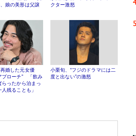
役、娘の美形は父譲
クター激怒
と再婚した元女優
小栗旬、“フジのドラマには二
アプローチ” 「飲み
度と出ない”の激怒
ぱらったから泊まっ
一人残ることも」