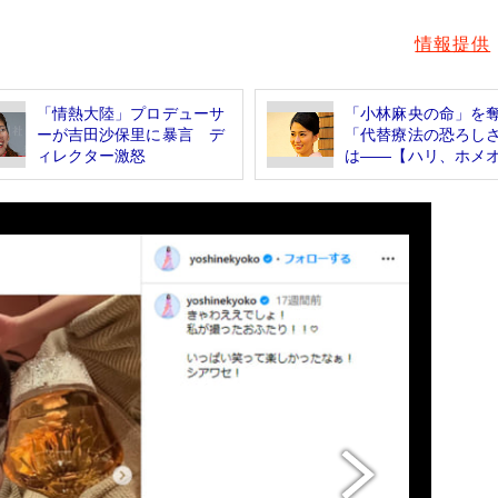
情報提供
「情熱大陸」プロデューサ
「小林麻央の命」を
ーが吉田沙保里に暴言 デ
「代替療法の恐ろし
ィレクター激怒
は――【ハリ、ホメオ.