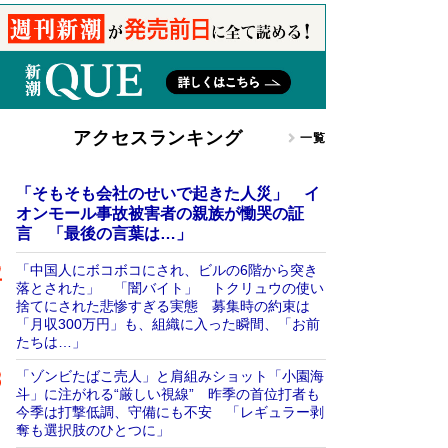
アクセスランキング
一覧
「そもそも会社のせいで起きた人災」 イ
オンモール事故被害者の親族が慟哭の証
言 「最後の言葉は…」
「中国人にボコボコにされ、ビルの6階から突き
落とされた」 「闇バイト」 トクリュウの使い
捨てにされた悲惨すぎる実態 募集時の約束は
「月収300万円」も、組織に入った瞬間、「お前
たちは…」
「ゾンビたばこ売人」と肩組みショット「小園海
斗」に注がれる“厳しい視線” 昨季の首位打者も
今季は打撃低調、守備にも不安 「レギュラー剥
奪も選択肢のひとつに」