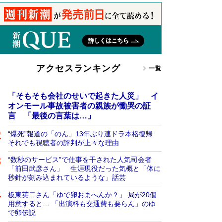
アクセスランキング
一覧
「そもそも会社のせいで起きた人災」 イ
オンモール事故被害者の親族が慟哭の証
言 「最後の言葉は…」
“爆死”報道の「のん」13年ぶり連ドラ本格復帰
それでも視聴者の評判が上々な理由
“数秒のサービス”で仕事を干された人気司会者
「前田武彦さん」 生涯現役だった気概と「体に
秒針が刻み込まれているような」話芸
板東英二さん「ゆで卵おまへんか？」 局が20個
用意すると… 「出演料も交通費も要らん」のゆ
で卵伝説