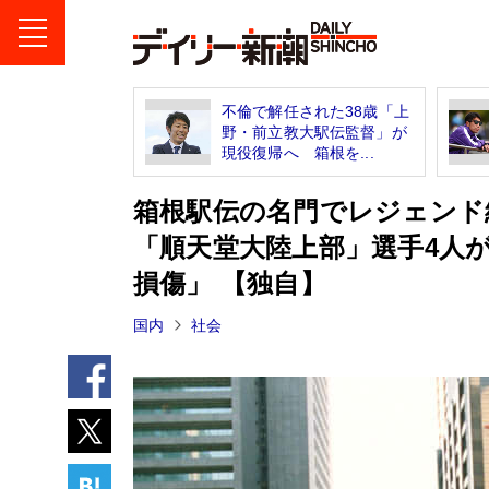
不倫で解任された38歳「上
野・前立教大駅伝監督」が
現役復帰へ 箱根を...
箱根駅伝の名門でレジェンド
「順天堂大陸上部」選手4人
損傷」 【独自】
国内
社会