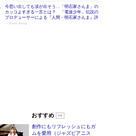
今思い出しても涙が出そう…「明石家さんま」の
カッコよすぎる一言とは？ 「電波少年」伝説の
プロデューサーによる『人間・明石家さんま』評
Book Bang
「宇宙兄弟」最終46巻がベストセラー1
位 宇宙開発への関心を押し上げた18年の
物語に幕 特装版には「宇宙で描かれたマ
ンガ」も収録
Book Bang
美輪明宏 晩年の回答を集めた『ほほえんで生き
るための人生相談』がランクイン［エンターテイ
メントベストセラー］
Book Bang
「『火垂るの墓』は、大嘘である」原作者が抱き
続けた“自責の念”とは…「自己憐憫は描きたくな
い」監督が徹底的にこだわったこと（後編） #
戦争の記憶
Book Bang
皇室はなぜ世界から尊敬されているのか？ 「天
おすすめ
皇陛下はお元気でおられるか」がサウジ国王の第
一声になる理由
Book Bang
創作にもリフレッシュにもガ
東野圭吾、伊坂幸太郎の人気シリーズ最新作どち
ムを愛用（ジャズピアニス