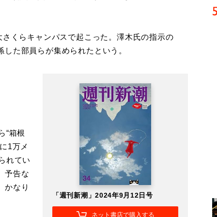
大さくらキャンパスで起こった。澤木氏の指示の
係した部員らが集められたという。
ら“箱根
に1万メ
られてい
、予告な
、かなり
「週刊新潮」2024年9月12日号
ネット書店で購入する