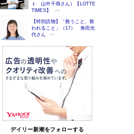
らも文庫化 映画化された直木賞受賞作もランク
ト 山中千尋さん）【LOTTE
イン［文庫ベストセラー］
Book Bang
TIMES】
PR
【特別読物】「救うこと、救
われること」（17） 角田光
代さん
PR
デイリー新潮をフォローする