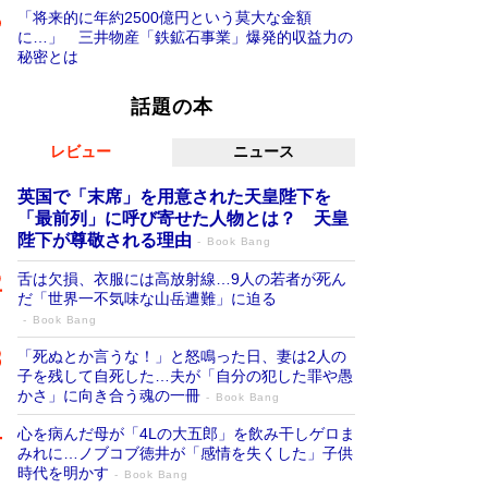
「将来的に年約2500億円という莫大な金額
に…」 三井物産「鉄鉱石事業」爆発的収益力の
秘密とは
話題の本
レビュー
ニュース
英国で「末席」を用意された天皇陛下を
「最前列」に呼び寄せた人物とは？ 天皇
陛下が尊敬される理由
Book Bang
舌は欠損、衣服には高放射線…9人の若者が死ん
だ「世界一不気味な山岳遭難」に迫る
Book Bang
「死ぬとか言うな！」と怒鳴った日、妻は2人の
子を残して自死した…夫が「自分の犯した罪や愚
かさ」に向き合う魂の一冊
Book Bang
心を病んだ母が「4Lの大五郎」を飲み干しゲロま
みれに…ノブコブ徳井が「感情を失くした」子供
時代を明かす
Book Bang