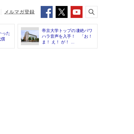
メルマガ登録
帝京大学トップの凄絶パワ
かった
ハラ音声を入手！ 「お！
代償
ま！ え！ が！ ...