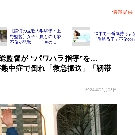
情報提供
【謹慎の立教大学駅伝・上
40年で一番気持ちよ
野監督】女子部員との衝撃
「岩崎恭子」不倫の
不倫が発覚！ 「車の...
総監督が “パワハラ指導”を…
が熱中症で倒れ「救急搬送」「靭帯
2024年09月03日