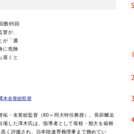
回数65回
監督が、
とが「週
身に危険
ら退くと
澤木名誉総監督
祐・名誉総監督（80＝同大特任教授）。長距離走
出場した澤木氏は、指導者として母校・順大を箱根
を高く評価され、日本陸連専務理事まで務めてい