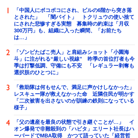
「中国人にボコボコにされ、ビルの6階から突き落
とされた」 「闇バイト」 トクリュウの使い捨て
にされた悲惨すぎる実態 募集時の約束は「月収
300万円」も、組織に入った瞬間、「お前たち
は…」
「ゾンビたばこ売人」と肩組みショット「小園海
斗」に注がれる“厳しい視線” 昨季の首位打者も今
季は打撃低調、守備にも不安 「レギュラー剥奪も
選択肢のひとつに」
「救助隊は何もせんで、満足に声かけしなかった」
レスキュー隊が救えなかった命 近隣住民が明かす
「二次被害を出さないのが訓練の鉄則になっている
様子」
「父の遺産を最良の状態で引き継ぐことが…」 イ
オン爆発で非難殺到の「ハビタ」エリート社長はハ
ーバードでMBA取得 かつて語っていた「経営哲