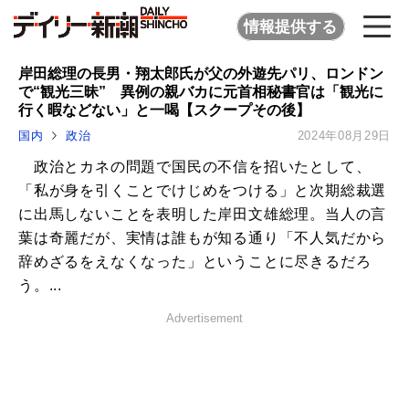
情報提供する
岸田総理の長男・翔太郎氏が父の外遊先パリ、ロンドン
で“観光三昧” 異例の親バカに元首相秘書官は「観光に
行く暇などない」と一喝【スクープその後】
国内
政治
2024年08月29日
政治とカネの問題で国民の不信を招いたとして、
「私が身を引くことでけじめをつける」と次期総裁選
に出馬しないことを表明した岸田文雄総理。当人の言
葉は奇麗だが、実情は誰もが知る通り「不人気だから
辞めざるをえなくなった」ということに尽きるだろ
う。...
Advertisement