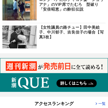
アナ」のVIP席でたむろ 型破り
「安倍昭恵」の酔狂伝説
【女性議員の路チュー】田中美絵
子、中川郁子、吉良佳子の場合【写
真3枚】
アクセスランキング
一覧