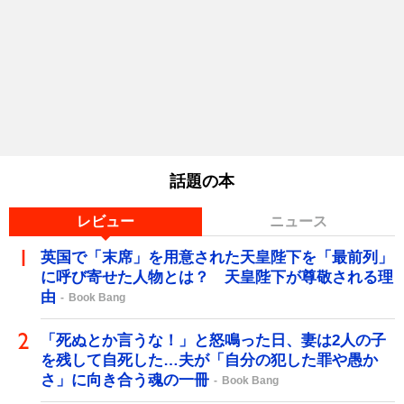
話題の本
レビュー
ニュース
英国で「末席」を用意された天皇陛下を「最前列」
に呼び寄せた人物とは？ 天皇陛下が尊敬される理
由
Book Bang
「死ぬとか言うな！」と怒鳴った日、妻は2人の子
を残して自死した…夫が「自分の犯した罪や愚か
さ」に向き合う魂の一冊
Book Bang