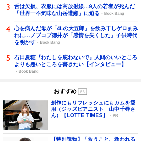
舌は欠損、衣服には高放射線…9人の若者が死んだ
「世界一不気味な山岳遭難」に迫る
Book Bang
心を病んだ母が「4Lの大五郎」を飲み干しゲロまみ
れに…ノブコブ徳井が「感情を失くした」子供時代
を明かす
Book Bang
石田夏穂『わたしを庇わないで』人間のいいところ
よりも悪いところを書きたい【インタビュー】
Book Bang
おすすめ
創作にもリフレッシュにもガムを愛
用（ジャズピアニスト 山中千尋さ
ん）【LOTTE TIMES】
PR
【特別読物】「救うこと、救われる