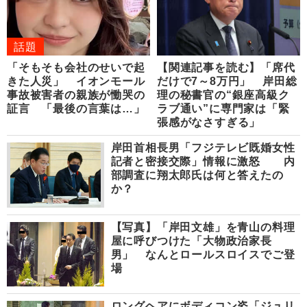
話題
「そもそも会社のせいで起
【関連記事を読む】「席代
きた人災」 イオンモール
だけで7～8万円」 岸田総
事故被害者の親族が慟哭の
理の秘書官の“銀座高級ク
証言 「最後の言葉は…」
ラブ通い”に専門家は「緊
張感がなさすぎる」
岸田首相長男「フジテレビ既婚女性
記者と密接交際」情報に激怒 内
部調査に翔太郎氏は何と答えたの
か？
【写真】「岸田文雄」を青山の料理
屋に呼びつけた「大物政治家長
男」 なんとロールスロイスでご登
場
ロングヘアにボディコン姿「ジュリ