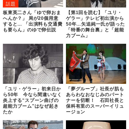
話題
板東英二さん「ゆで卵おま
【第1回を読む】「ユリ・
へんか？」 局が20個用意
ゲラー」テレビ初出演から
すると… 「出演料も交通費
50年…矢追純一氏が語った
も要らん」のゆで卵伝説
「特番の舞台裏」と「超能
力ブーム」
「ユリ・ゲラー」初来日か
「夢グループ」社長が肌も
ら50年 今なら間違いなく
あらわなおなじみのパート
炎上する“スプーン曲げの
ナーを切断！ 石田社長と
超能力ブーム”はなぜ起き
保科有里のスーパーイリュ
たか
ージョン