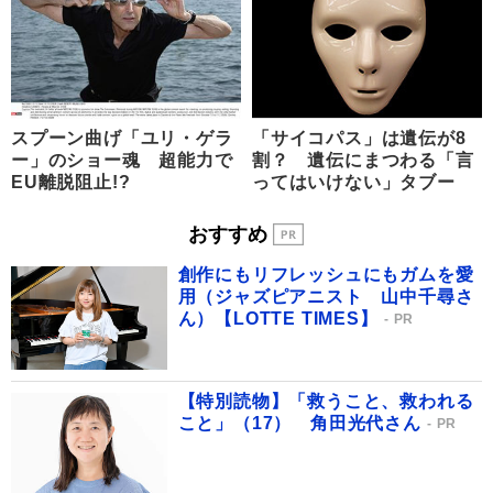
スプーン曲げ「ユリ・ゲラ
「サイコパス」は遺伝が8
ー」のショー魂 超能力で
割？ 遺伝にまつわる「言
EU離脱阻止!?
ってはいけない」タブー
おすすめ
創作にもリフレッシュにもガムを愛
用（ジャズピアニスト 山中千尋さ
ん）【LOTTE TIMES】
PR
【特別読物】「救うこと、救われる
こと」（17） 角田光代さん
PR